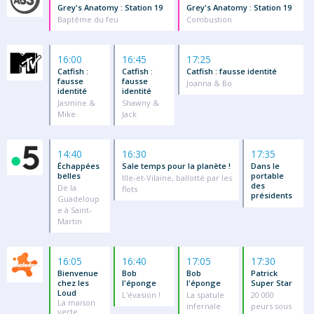
Grey's Anatomy : Station 19
Grey's Anatomy : Station 19
Baptême du feu
Combustion
16:00
16:45
17:25
Catfish :
Catfish :
Catfish : fausse identité
fausse
fausse
Joanna & Bo
identité
identité
Jasmine &
Shawny &
Mike
Jack
14:40
16:30
17:35
Échappées
Sale temps pour la planète !
Dans le
belles
portable
Ille-et-Vilaine, ballotté par les
des
De la
flots
présidents
Guadeloup
e à Saint-
Martin
16:05
16:40
17:05
17:30
Bienvenue
Bob
Bob
Patrick
chez les
l'éponge
l'éponge
Super Star
Loud
L'évasion !
La spatule
20 000
La maison
infernale
peurs sous
verte