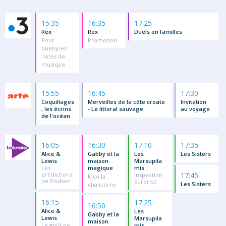
15:35
16:35
17:25
Rex
Rex
Duels en familles
Pour
Promotion
quelques
notes de
musique
15:55
16:45
17:30
Coquillages
Merveilles de la côte croate
Invitation
, les écrins
- Le littoral sauvage
au voyage
de l'océan
16:05
16:30
17:10
17:35
Alice &
Gabby et la
Les
Les Sisters
Lewis
maison
Marsupila
Les
magique
mis
prédictions
17:45
Inspection
Kico la
de Dodson
Surprise
Les Sisters
chalicorne
16:15
17:25
16:50
Alice &
Les
Gabby et la
Lewis
Marsupila
maison
Le goût de
mis