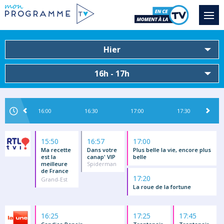
Hier
16h - 17h
16:00
16:30
17:00
17:30
15:50
16:57
17:00
Ma recette
Dans votre
Plus belle la vie, encore plus
est la
canap' VIP
belle
meilleure
Spiderman
de France
17:20
Grand-Est
La roue de la fortune
16:25
17:25
17:45