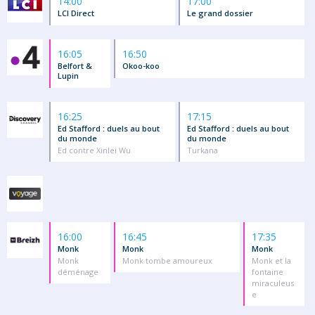
14:00
17:00
LCI Direct
Le grand dossier
16:05
16:50
Belfort &
Okoo-koo
Lupin
16:25
17:15
Ed Stafford : duels au bout
Ed Stafford : duels au bout
du monde
du monde
Ed contre Xinlei Wu
Turkana
16:00
16:45
17:35
Monk
Monk
Monk
Monk
Monk tombe amoureux
Monk et la
déménage
fontaine
miraculeus
e