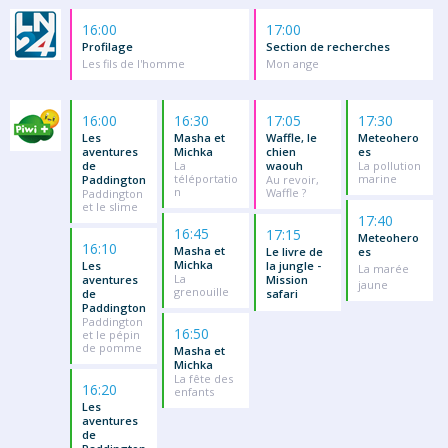
16:00
17:00
Profilage
Section de recherches
Les fils de l'homme
Mon ange
16:00
16:30
17:05
17:30
Les
Masha et
Waffle, le
Meteohero
aventures
Michka
chien
es
de
La
waouh
La pollution
téléportatio
marine
Paddington
Au revoir,
n
Waffle ?
Paddington
et le slime
17:40
16:45
17:15
Meteohero
16:10
Masha et
Le livre de
es
Michka
Les
la jungle -
La marée
La
aventures
Mission
jaune
grenouille
de
safari
Paddington
Paddington
16:50
et le pépin
de pomme
Masha et
Michka
La fête des
16:20
enfants
Les
aventures
de