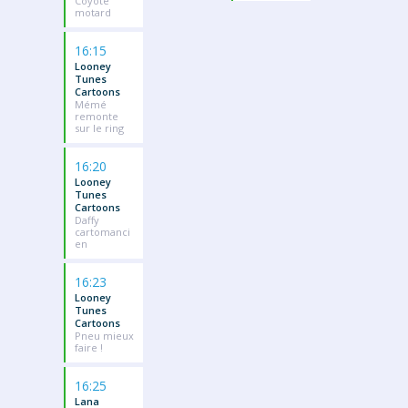
Coyote
motard
16:15
Looney
Tunes
Cartoons
Mémé
remonte
sur le ring
16:20
Looney
Tunes
Cartoons
Daffy
cartomanci
en
16:23
Looney
Tunes
Cartoons
Pneu mieux
faire !
16:25
Lana