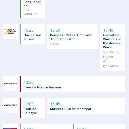
Longuebar
be
Les
valfuries
16:20
16:50
17:40
Une saison
Pompeii : Out of Time With
Gladiators :
au zoo
Tom Hiddleston
Warriors of
the Ancient
Survie
World
Spartacus,
la gloire
d'un
gladiateur
13:30
Tour de France féminin
12:00
16:45
Tour de
Masters 1000 de Montréal
Pologne