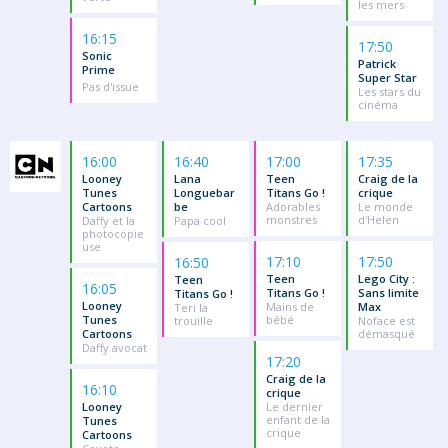
les mers
16:15
17:50
Sonic
Patrick
Prime
Super Star
Pas d'issue
Les stars du
cinéma
16:00
16:40
17:00
17:35
Looney
Lana
Teen
Craig de la
Tunes
Longuebar
Titans Go !
crique
Cartoons
be
Adorables
Le monde
monstres
d'Helen
Daffy et la
Papa cool
photocopie
use
17:10
17:50
16:50
Teen
Lego City :
Teen
16:05
Titans Go !
Sans limite
Titans Go !
Looney
Mains de
Max
Teri la
Tunes
bébé
trouille
Noface est
Cartoons
démasqué
Daffy avocat
17:20
Craig de la
16:10
crique
Looney
Le dernier
enfant de la
Tunes
crique
Cartoons