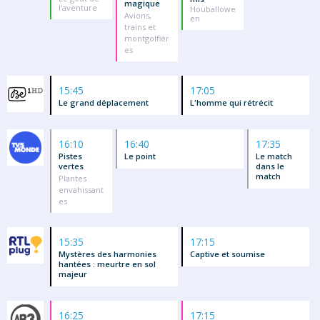
magique
l'aventure
Houballowe
Avions,
en
trains et
montgolfièr
es
15:45
17:05
Le grand déplacement
L'homme qui rétrécit
16:10
16:40
17:35
Pistes
Le point
Le match
vertes
dans le
match
Plantes
envahissant
es
15:35
17:15
Mystères des harmonies
Captive et soumise
hantées : meurtre en sol
majeur
16:25
17:15