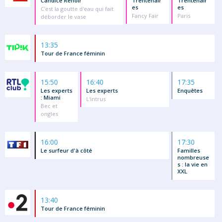
Candice Renoir
Trentenair
Trentenair
es
es
C'est la goutte d'eau qui fait
Fancy Fair
Paris
déborder le vase
13:35
Tour de France féminin
15:50
16:40
17:35
Les experts
Les experts
Enquêtes
: Miami
L'intrus
Bec et
ongles
16:00
17:30
Le surfeur d'à côté
Familles
nombreuse
s : la vie en
XXL
13:40
Tour de France féminin