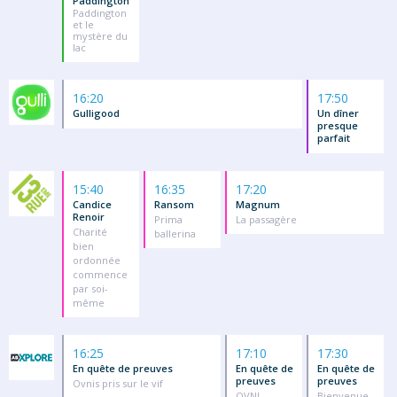
Paddington
Paddington
et le
mystère du
lac
16:20
17:50
Gulligood
Un dîner
presque
parfait
15:40
16:35
17:20
Candice
Ransom
Magnum
Renoir
Prima
La passagère
Charité
ballerina
bien
ordonnée
commence
par soi-
même
16:25
17:10
17:30
En quête de preuves
En quête de
En quête de
preuves
preuves
Ovnis pris sur le vif
OVNI
Bienvenue