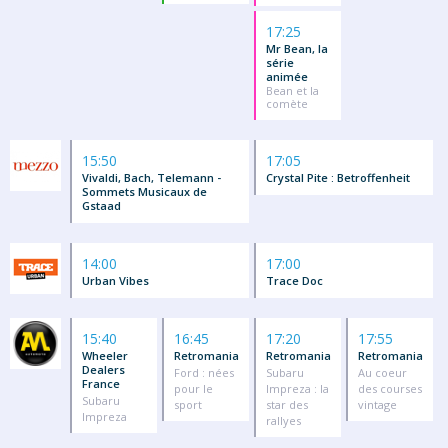
17:25
Mr Bean, la
série
animée
Bean et la
comète
15:50
17:05
Vivaldi, Bach, Telemann -
Crystal Pite : Betroffenheit
Sommets Musicaux de
Gstaad
14:00
17:00
Urban Vibes
Trace Doc
15:40
16:45
17:20
17:55
Wheeler
Retromania
Retromania
Retromania
Dealers
Ford : nées
Subaru
Au coeur
France
pour le
Impreza : la
des courses
Subaru
sport
star des
vintage
Impreza
rallyes