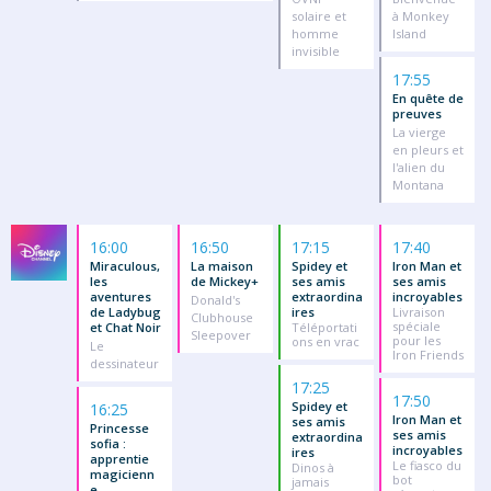
solaire et
à Monkey
homme
Island
invisible
17:55
En quête de
preuves
La vierge
en pleurs et
l'alien du
Montana
16:00
16:50
17:15
17:40
Miraculous,
La maison
Spidey et
Iron Man et
les
de Mickey+
ses amis
ses amis
aventures
extraordina
incroyables
Donald's
de Ladybug
ires
Livraison
Clubhouse
spéciale
et Chat Noir
Téléportati
Sleepover
pour les
ons en vrac
Le
Iron Friends
dessinateur
17:25
17:50
Spidey et
16:25
Iron Man et
ses amis
Princesse
ses amis
extraordina
sofia :
incroyables
ires
apprentie
Le fiasco du
Dinos à
magicienn
bot
jamais
e