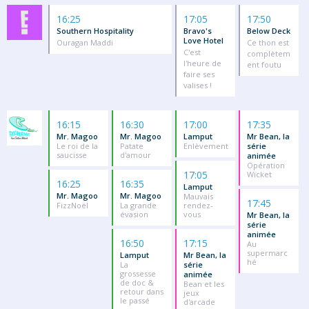
16:25
17:05
17:50
Southern Hospitality
Bravo's
Below Deck
Love Hotel
Ouragan Maddi
Ce thon est
C'est
complètem
l'heure de
ent foutu
faire ses
valises !
16:15
16:30
17:00
17:35
Mr. Magoo
Mr. Magoo
Lamput
Mr Bean, la
Le roi de la
Patate
Enlèvement
série
saucisse
d'amour
animée
Opération
17:05
Wicket
16:25
16:35
Lamput
Mr. Magoo
Mr. Magoo
Mauvais
17:45
FizzNoël
La grande
rendez-
évasion
vous
Mr Bean, la
série
animée
16:50
17:15
Au
supermarc
Lamput
Mr Bean, la
hé
La
série
grossesse
animée
de doc &
Bean et les
retour dans
jeux
le passé
d'arcade