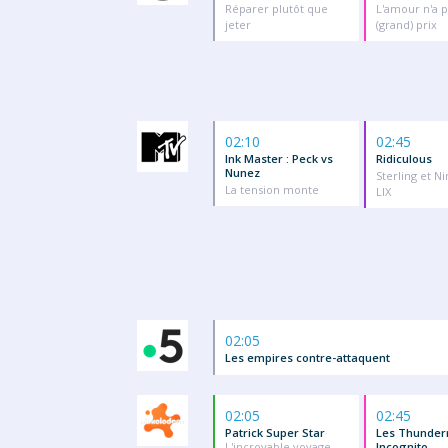
Réparer plutôt que
L'amour n'a 
jeter
(grand) prix
02:10
02:45
Ink Master : Peck vs
Ridiculous
Nunez
Sterling et N
La tension monte
LIX
02:05
Les empires contre-attaquent
02:05
02:45
Patrick Super Star
Les Thunder
L'incroyable voyage
Incognito