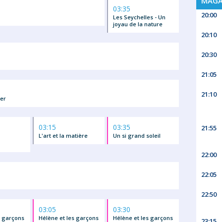
MAGA
03:35
20:00
Les Seychelles - Un
joyau de la nature
20:10
20:30
21:05
21:10
er
03:15
03:35
21:55
L'art et la matière
Un si grand soleil
22:00
22:05
22:50
03:05
03:30
s garçons
Hélène et les garçons
Hélène et les garçons
23:15