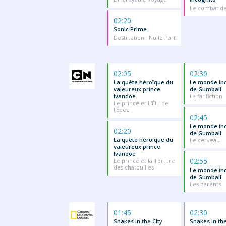
Le combat de
02:20
Sonic Prime
Destination : Nulle Part
02:05
02:30
La quête héroïque du
Le monde in
valeureux prince
de Gumball
Ivandoe
La fanfiction
Le prince et L'Élu de
l'Épée !
02:45
Le monde in
02:20
de Gumball
La quête héroïque du
Le cerveau
valeureux prince
Ivandoe
02:55
Le prince et la Torture
des chatouilles
Le monde in
de Gumball
Les parents
01:45
02:30
Snakes in the City
Snakes in the