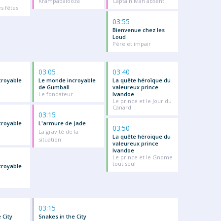
Krampapalooza
Captain Man absent
s fêtes
03:55
Bienvenue chez les
Loud
Père et impair
03:05
03:40
croyable
Le monde incroyable
La quête héroïque du
de Gumball
valeureux prince
Le fondateur
Ivandoe
Le prince et le Jour du
Canard
03:15
croyable
L'armure de Jade
03:50
La gravité de la
La quête héroïque du
situation
valeureux prince
Ivandoe
Le prince et le Gnome
tout seul
croyable
03:15
 City
Snakes in the City