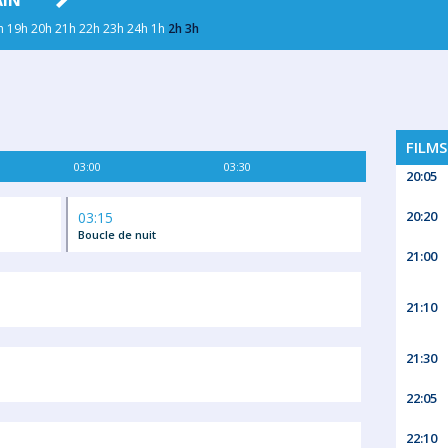
AIN
DIM. 09
LUN. 10
MAR. 11
MER
h
19h
20h
21h
22h
23h
24h
1h
2h
3h
FILMS
03:00
03:30
20:05
20:20
03:15
Boucle de nuit
21:00
21:10
21:30
22:05
22:10