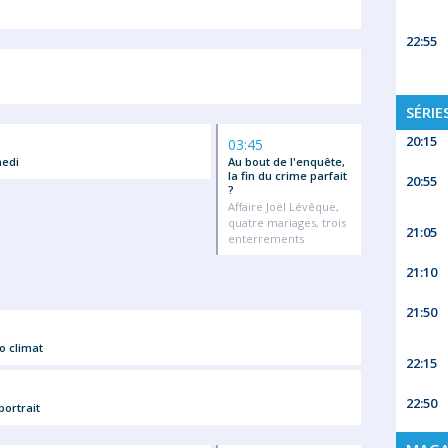
22:55
SÉRIE
20:15
03:45
medi
Au bout de l'enquête,
la fin du crime parfait
20:55
?
Affaire Joël Lévêque,
quatre mariages, trois
21:05
enterrements
21:10
21:50
o climat
22:15
22:50
portrait