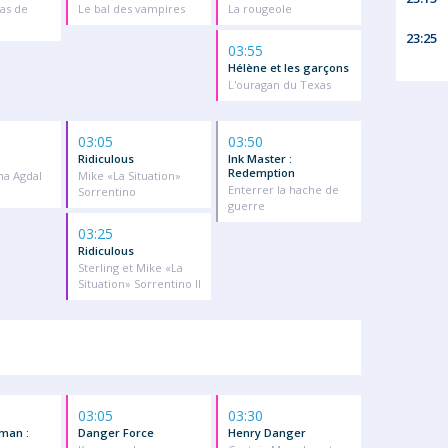
pas de
Le bal des vampires
La rougeole
23:25
03:55
Hélène et les garçons
L'ouragan du Texas
03:05
03:50
Ridiculous
Ink Master :
Redemption
ina Agdal
Mike «La Situation»
Enterrer la hache de
Sorrentino
guerre
03:25
Ridiculous
Sterling et Mike «La
Situation» Sorrentino II
03:05
03:30
man :
Danger Force
Henry Danger