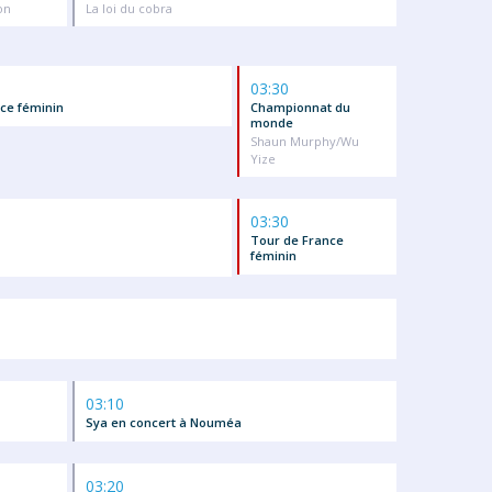
on
La loi du cobra
03:30
ce féminin
Championnat du
monde
Shaun Murphy/Wu
Yize
03:30
Tour de France
féminin
03:10
Sya en concert à Nouméa
03:20