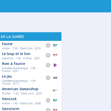
. 12
JEU. 13
VEN. 14
SAM. 15
DI
 DE LA SOIRÉE
Faster
Action - 1:50 - Etats-Unis - 2010
Le loup et le lion
Aventure - 1:50 - France - 2021
Rien à foutre
Comédie dramatique - 1:50 -
France - 2021
Le jeu
Comédie dramatique - 1:45 -
France - 2017
American Sweatshop
Thriller - 1:35 - Etats-Unis - 2025
Hancock
Action - 1:45 - Etats-Unis - 2008
Geostorm