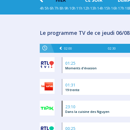
HIER
CE SOIR
DEM
4h
5h
6h
7h
8h
9h
10h
11h
12h
13h
14h
15h
16h
17h
18
Le programme TV de ce jeudi 06/08
02:00
02:30
01:25
Moments d'évasion
01:31
19 trente
23:10
Dans la cuisine des Nguyen
00:25