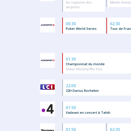
Au royaume des
Mamb-invasi
serpents
00:30
02:30
Poker World Series
Tour de Fran
01:30
Championnat du monde
Shaun Murphy/Wu Yize
22:00
22H Darius Rochebin
01:50
Vaiteani en concert à Tahiti
01:50
02:35