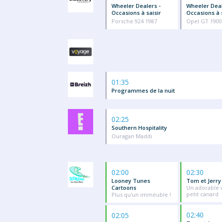
Wheeler Dealers -
Wheeler Deal
Occasions à saisir
Occasions à 
Porsche 924 1987
Opel GT 1900
01:35
Programmes de la nuit
02:25
Southern Hospitality
Ouragan Maddi
02:00
02:30
Looney Tunes
Tom et Jerr
Cartoons
Un adorable v
petit canard
Plus qu'un immeuble !
02:40
02:05