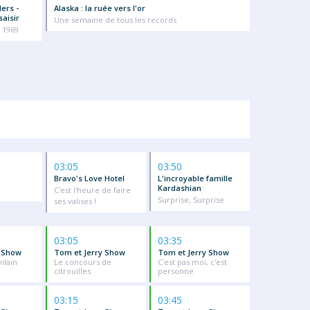
ers -
Alaska : la ruée vers l'or
saisir
Une semaine de tous les records
 1969
03:05
03:50
Bravo's Love Hotel
L'incroyable famille
Kardashian
C'est l'heure de faire
Surprise, Surprise
ses valises !
03:05
03:35
y Show
Tom et Jerry Show
Tom et Jerry Show
ilain
Le concours de
C'est pas moi, c'est
citrouilles
personne
03:15
03:45