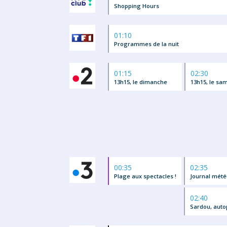
Shopping Hours
01:10
Programmes de la nuit
01:15
02:30
13h15, le dimanche
13h15, le sa
00:35
02:35
Plage aux spectacles !
Journal mété
02:40
Sardou, auto