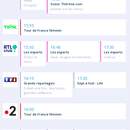
finale
Soeur Thérèse.com
(Crupet)
Juliette est de retour
15:55
Tour de France féminin
15:50
16:40
17:30
Les experts
Les experts
Les experts
Échec et
Sexe, drogue et meurtres
L'intrus
mort
16:10
17:20
Grands reportages
Sept à huit - Life
Il était une fois : leurs plus
grandes «affaires»
16:00
Tour de France féminin