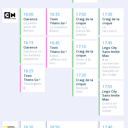
16:00
16:35
17:00
17:30
Clarence
Teen
Craig de la
Craig de la
La petite
Titans Go !
crique
crique
amie de
Le meilleur
Sur les
Le
Belson
Robin
traces de
raccourci
Jessica
16:15
16:45
17:45
17:10
Clarence
Teen
Lego City :
Clarence et
Craig de la
Titans Go !
Sans limite
les bonnes
crique
Robin
Max
manières
sifflera une
Dîner à la
À la
fois
crique
recherche
des trésors
16:25
maudits et
17:20
du cristal
Teen
Titans Go !
Craig de la
Thanksgivin
crique
17:55
g
Bestiole
Lego City :
Ville
Sans limite
Max
Croire en
son POTE-
entiel
16:20
16:50
17:40