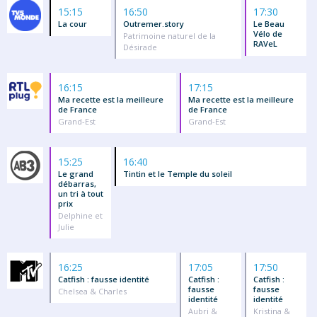
15:15
16:50
17:30
La cour
Outremer.story
Le Beau
Vélo de
Patrimoine naturel de la
RAVeL
Désirade
16:15
17:15
Ma recette est la meilleure
Ma recette est la meilleure
de France
de France
Grand-Est
Grand-Est
15:25
16:40
Le grand
Tintin et le Temple du soleil
débarras,
un tri à tout
prix
Delphine et
Julie
16:25
17:05
17:50
Catfish : fausse identité
Catfish :
Catfish :
fausse
fausse
Chelsea & Charles
identité
identité
Aubri &
Kristina &