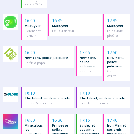
et la sirène
16:00
16:45
17:35
MacGyver
MacGyver
MacGyver
L'élément
Le liquidateur
La double
humain
piqûre
16:20
17:05
17:50
New York, police judiciaire
New York,
New York,
police
police
Le fils à papa
judiciaire
judiciaire
Récidive
Oser la
vérité
16:10
17:10
The Island, seuls au monde
The Island, seuls au monde
Soirée 6 femmes
L'île des hommes
16:00
16:36
17:15
17:40
Miraculous,
Princesse
Spidey et
Iron Man et
les
sofia :
ses amis
ses amis
aventures
apprentie
extraordina
incroyables