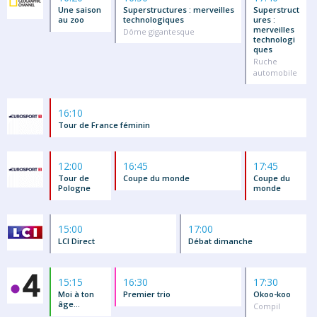
Une saison
Superstructures : merveilles
Superstruct
au zoo
technologiques
ures :
merveilles
Dôme gigantesque
technologi
ques
Ruche
automobile
16:10
Tour de France féminin
12:00
16:45
17:45
Tour de
Coupe du monde
Coupe du
Pologne
monde
15:00
17:00
LCI Direct
Débat dimanche
15:15
16:30
17:30
Moi à ton
Premier trio
Okoo-koo
âge...
Compil