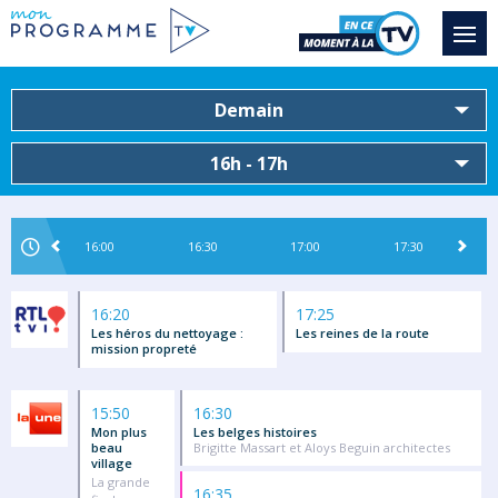
Demain
16h - 17h
16:00
16:30
17:00
17:30
16:20
17:25
Les héros du nettoyage :
Les reines de la route
mission propreté
15:50
16:30
Mon plus
Les belges histoires
beau
Brigitte Massart et Aloys Beguin architectes
village
La grande
16:35