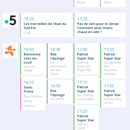
Brian
Faith
16:25
17:25
Les merveilles de l'Asie du
Pas de clim pour le climat -
Sud-Est
Comment avoir moins
chaud en ville ?
L'est
16:05
16:40
17:00
17:35
Bienvenue
Bob
Patrick
Patrick
chez les
l'éponge
Super Star
Super Star
Loud
La
Dans la
La légende
personne
peau de
des
Jour de
de son
Papy Pat'
toilettes
neige
choix
cachées
17:10
16:15
16:50
17:50
Patrick
Sonic
Bob
Patrick
Super Star
Prime
l'éponge
Super Star
Un chariot
Pas l'ombre
Le cadre
redoutable
La liste des
d'une
rêves
chance
17:25
Patrick
Super Star
Patrick
Land