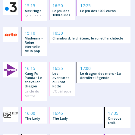
15:15
16:50
17:25
Alex Hugo
Le jeu des
Le jeu des 1000 euros
1000 euros
Soleil noir
15:10
16:30
Madonna -
Chambord, le château, le roi et l'architecte
Reine
éternelle
de la pop
16:15
16:35
17:00
Kung Fu
Les
Le dragon des mers - La
Panda : Le
aventures
dernière légende
chevalier
du Chat
dragon
Potté
La clé du
L'Obélisque
Maître
16:00
16:45
17:35
The Lady
The Lady
On vous
croit