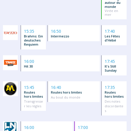
autour du
monde
Virée en
mer
15:35
16:50
17:40
Brahms: Ein
Intermezzo
Les Fêtes
deutsches
d'Hébé
Requiem
16:00
17:45
Hit 30
It's Still
Sunday
15:45
16:40
17:35
Routes
Routes hors limites
Routes
hors limites
hors limites
Au bout du monde
Transgresse
Des notes
r les règles
discordante
s
16:00
17:00