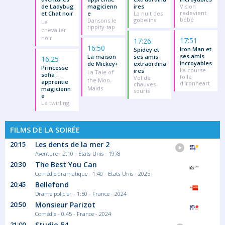
de Ladybug
magicienn
ires
Vision
redevient
et Chat noir
e
La nuit des
bébé
gobelins
Dansons le
Le
tippity-tap
chevalier
noir
17:51
17:26
16:50
Iron Man et
Spidey et
ses amis
La maison
ses amis
16:25
incroyables
de Mickey+
extraordina
Princesse
La course
ires
La Tale of
sofia :
folle
Vol de
the Moo-
apprentie
d'Ironheart
chauves-
Maids
magicienn
souris
e
Le twirling
FILMS DE LA SOIRÉE
20:15
Les dents de la mer 2
Aventure - 2:10 - Etats-Unis - 1978
20:30
The Best You Can
Comédie dramatique - 1:40 - Etats-Unis - 2025
20:45
Bellefond
Drame policier - 1:50 - France - 2024
20:50
Monsieur Parizot
Comédie - 0:45 - France - 2024
21:00
Studio 54