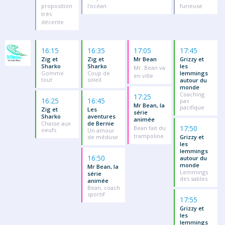
proposition
l'océan
furieuse
très
décente
16:15
16:35
17:05
17:45
Zig et
Zig et
Mr Bean
Grizzy et
Sharko
Sharko
les
Mr. Bean va
Gomme
Coup de
lemmings
en ville
tout
soleil
autour du
monde
Coaching
17:25
16:25
16:45
pas
Mr Bean, la
pacifique
Zig et
Les
série
Sharko
aventures
animée
Chasse aux
de Bernie
17:50
Bean fait du
oeufs
Un amour
trampoline
de méduse
Grizzy et
les
lemmings
16:50
autour du
monde
Mr Bean, la
Lemmings
série
des sables
animée
Bean, coach
sportif
17:55
Grizzy et
les
lemmings