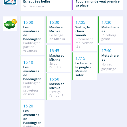
Echappées belles
Tout le monde veut prendre
sa place
San Francisco
16:00
16:30
17:05
17:30
Les
Masha et
Waffle, le
Meteohero
aventures
Michka
chien
es
de
Le badge
waouh
L' iceberg
de Michka
géant
Paddington
Promenade
mouvemen
Paddington
tée
part en
16:45
17:40
vacances
Masha et
Meteohero
17:15
Michka
es
16:10
Le livre de
Salut
Non au
Les
l'athlète !
la jungle -
gaspillage
aventures
Mission
de
safari
16:50
Paddington
Paddington
Masha et
et le
Michka
sauveteur
C'est ça
en mer
l'amour ?
16:20
Les
aventures
de
Paddington
Paddington