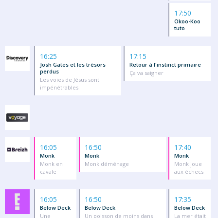
17:50
Okoo-Koo
tuto
16:25
17:15
Josh Gates et les trésors
Retour à l'instinct primaire
perdus
Ça va saigner
Les voies de Jésus sont
impénétrables
16:05
16:50
17:40
Monk
Monk
Monk
Monk en
Monk déménage
Monk joue
cavale
aux échecs
16:05
16:50
17:35
Below Deck
Below Deck
Below Deck
Une
Un poisson de moins dans
La mer était