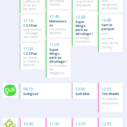
des fonds
plus
L'affaire du
La policière
marins
dangereux
bruit qui
débutante
du monde
fait peur
11:40
12:20
12:40
11:10
Meteohero
Super
Sam le
es
1.2.3 Piwi
Wings,
pompier
Les météo-
La brouette
paré au
stylistes
- massage
décollage !
Une
des mains
Le village
journée
miniature
avec Scoop
11:55
Dooley
11:20
Super
1.2.3 Piwi
Wings,
La chaise -
paré au
la chaise a
décollage !
basculé
Le monstre
de
Singapour
08:15
12:00
12:55
Gulligood
Gulli Midi
The Middle
Un cadeau
empoisonn
é
10:40
11:30
12:15
12:55