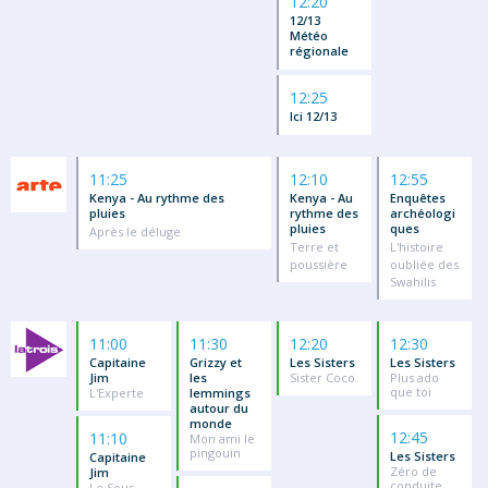
12:20
12/13
Météo
régionale
12:25
Ici 12/13
11:25
12:10
12:55
Kenya - Au rythme des
Kenya - Au
Enquêtes
pluies
rythme des
archéologi
pluies
ques
Après le déluge
Terre et
L'histoire
poussière
oubliée des
Swahilis
11:00
11:30
12:20
12:30
Capitaine
Grizzy et
Les Sisters
Les Sisters
Jim
les
Sister Coco
Plus ado
que toi
L'Experte
lemmings
autour du
monde
12:45
11:10
Mon ami le
pingouin
Les Sisters
Capitaine
Zéro de
Jim
conduite
Le Sous-