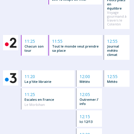
en
équilibre
Voyage
gourmand à
travers le
Cotentin
11:25
11:55
12:55
Chacun son
Tout le monde veut prendre
Journal
tour
sa place
météo
climat
11:20
12:00
12:55
La p'tite librairie
Météo
Météo
11:25
12:05
Escales en France
Outremer.l'
info
Le Morbihan
12:15
Ici 12/13