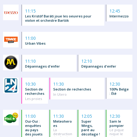
11:15
12:45
Les Kristóf Baráti joue les oeuvres pour
Intermezzo
violon et orchestre Bartók
11:00
Urban Vibes
11:10
12:10
Dépannages d'enfer
Dépannages d'enfer
10:30
11:30
12:30
Section de
Section de recherches
100% Belge
recherches
: Été
In Utero
Les proies
11:00
11:30
12:05
12:30
Oui-Oui :
Meteohero
Super
Sam le
enquêtes
es
Wings,
pompier
au pays
La
paré au
Le pique
destruction
nique le
des jouets
décollage !