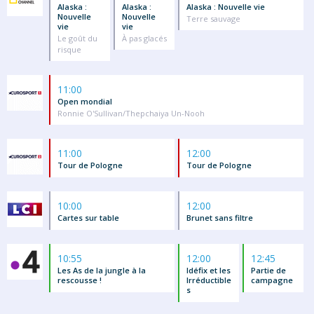
Alaska :
Alaska :
Alaska : Nouvelle vie
Nouvelle
Nouvelle
Terre sauvage
vie
vie
Le goût du
À pas glacés
risque
11:00
Open mondial
Ronnie O'Sullivan/Thepchaiya Un-Nooh
11:00
12:00
Tour de Pologne
Tour de Pologne
10:00
12:00
Cartes sur table
Brunet sans filtre
10:55
12:00
12:45
Les As de la jungle à la
Idéfix et les
Partie de
rescousse !
Irréductible
campagne
s