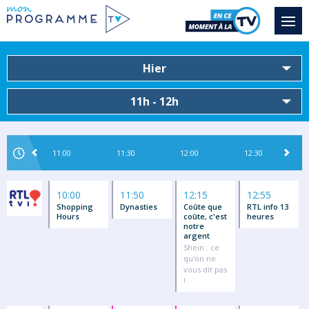
Hier
11h - 12h
11:00
11:30
12:00
12:30
10:00
11:50
12:15
12:55
Shopping
Dynasties
Coûte que
RTL info 13
Hours
coûte, c'est
heures
notre
argent
Shein : ce
qu'on ne
vous dit pas
!