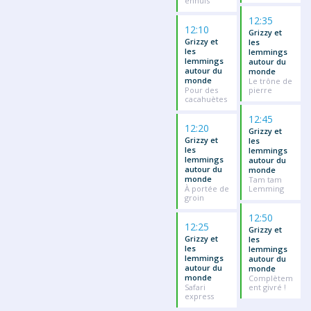
ennuis
12:35
12:10
Grizzy et
Grizzy et
les
les
lemmings
lemmings
autour du
autour du
monde
monde
Le trône de
Pour des
pierre
cacahuètes
12:45
12:20
Grizzy et
Grizzy et
les
les
lemmings
lemmings
autour du
autour du
monde
monde
Tam tam
À portée de
Lemming
groin
12:50
12:25
Grizzy et
Grizzy et
les
les
lemmings
lemmings
autour du
autour du
monde
monde
Complètem
Safari
ent givré !
express