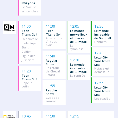
Incognito
Le Max de
sandwiches
11:00
11:30
12:05
12:30
Teen
Teen
Le monde
Le monde
Titans Go !
Titans Go !
merveilleux
incroyable
Aidez-nous,
et bizarre
de Gumball
La nouvelle
s'il vous
de Gumball
L'ennemi
Idole Super
plaît
La
Star :
symbiose
édition
12:40
11:40
Ligue des
Lego City :
12:20
Justiciers
Regular
Sans limite
Show
Le monde
Max
Le retour
incroyable
Noface est
11:20
de Cheval
de Gumball
démasqué
Fêtard
Teen
La rentrée
Titans Go !
12:55
Pépé le
11:55
Lutin
Lego City :
Regular
Sans limite
Show
Max
Cycles de
Les évadés
sommeil
10:45
11:30
12:15