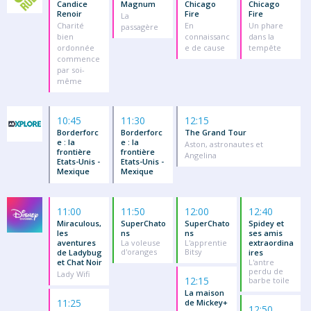
Candice
Magnum
Chicago
Chicago
Renoir
Fire
Fire
La
Charité
En
Un phare
passagère
bien
connaissanc
dans la
ordonnée
e de cause
tempête
commence
par soi-
même
10:45
11:30
12:15
Borderforc
Borderforc
The Grand Tour
e : la
e : la
Aston, astronautes et
frontière
frontière
Angelina
Etats-Unis -
Etats-Unis -
Mexique
Mexique
11:00
11:50
12:00
12:40
Miraculous,
SuperChato
SuperChato
Spidey et
les
ns
ns
ses amis
aventures
La voleuse
L'apprentie
extraordina
d'oranges
Bitsy
de Ladybug
ires
et Chat Noir
L'antre
perdu de
Lady Wifi
12:15
barbe toile
La maison
11:25
de Mickey+
12:50