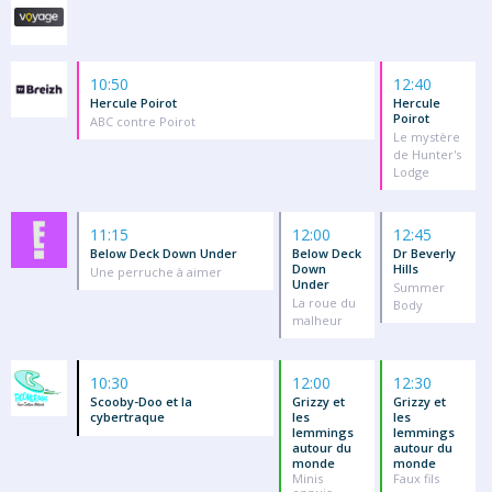
10:50
12:40
Hercule Poirot
Hercule
Poirot
ABC contre Poirot
Le mystère
de Hunter's
Lodge
11:15
12:00
12:45
Below Deck Down Under
Below Deck
Dr Beverly
Down
Hills
Une perruche à aimer
Under
Summer
La roue du
Body
malheur
10:30
12:00
12:30
Scooby-Doo et la
Grizzy et
Grizzy et
cybertraque
les
les
lemmings
lemmings
autour du
autour du
monde
monde
Minis
Faux fils