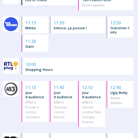
Émancipation
11:15
11:50
12:50
Météo
Silence, ça pousse !
Outremer.l'
info
11:20
Slam
10:00
Shopping Hours
11:15
11:45
12:10
12:40
Jour
Jour
Jour
Ugly Betty
d'audience
d'audience
d'audience
Baiser
Affaire
Affaire
Affaire
d'adieu
Ponsard
Duvivier
Carrier
contre
contre
contre Palis
Carmano
Renoir
Groupe
France