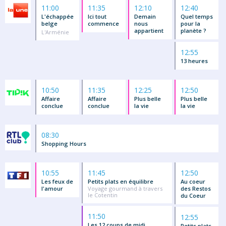
11:00
11:35
12:10
12:40
L'échappée
Ici tout
Demain
Quel temps
belge
commence
nous
pour la
appartient
planète ?
L'Arménie
12:55
13 heures
10:50
11:35
12:25
12:50
Affaire
Affaire
Plus belle
Plus belle
conclue
conclue
la vie
la vie
08:30
Shopping Hours
10:55
11:45
12:50
Les feux de
Petits plats en équilibre
Au coeur
l'amour
Voyage gourmand à travers
des Restos
le Cotentin
du Coeur
11:50
12:55
Les 12 coups de midi
Petits plats