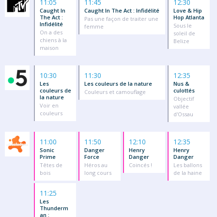
11:05
11:45
12:30
Caught In
Caught In The Act : Infidélité
Love & Hip
The Act :
Hop Atlanta
Pas une façon de traiter une
Infidélité
Sous le
femme
On a des
soleil de
chiens à la
Belize
maison
10:30
11:30
12:35
Les
Les couleurs de la nature
Nus &
couleurs de
culottés
Couleurs et camouflage
la nature
Objectif
Voir en
vallée
couleurs
d'Ossau
11:00
11:50
12:10
12:35
Sonic
Danger
Henry
Henry
Prime
Force
Danger
Danger
Têtes de
Héros au
Coincés !
Les ballons
bois
long cours
de la haine
11:25
Les
Thunderm
an :