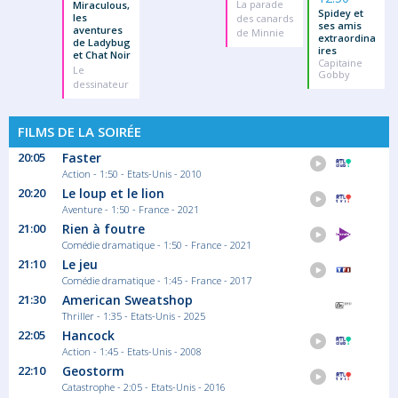
La parade
Miraculous,
Spidey et
les
des canards
ses amis
aventures
de Minnie
extraordina
de Ladybug
ires
et Chat Noir
Capitaine
Le
Gobby
dessinateur
FILMS DE LA SOIRÉE
20:05
Faster
Action - 1:50 - Etats-Unis - 2010
20:20
Le loup et le lion
Aventure - 1:50 - France - 2021
21:00
Rien à foutre
Comédie dramatique - 1:50 - France - 2021
21:10
Le jeu
Comédie dramatique - 1:45 - France - 2017
21:30
American Sweatshop
Thriller - 1:35 - Etats-Unis - 2025
22:05
Hancock
Action - 1:45 - Etats-Unis - 2008
22:10
Geostorm
Catastrophe - 2:05 - Etats-Unis - 2016