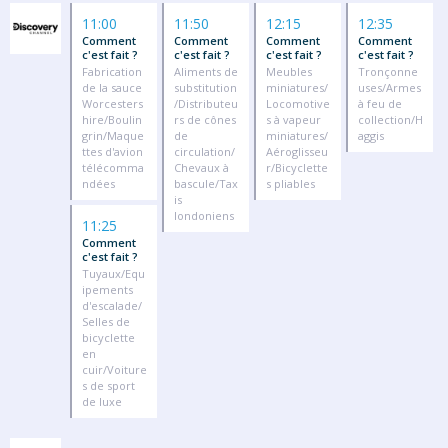
11:00
11:50
12:15
12:35
Comment
Comment
Comment
Comment
c'est fait ?
c'est fait ?
c'est fait ?
c'est fait ?
Fabrication
Aliments de
Meubles
Tronçonne
de la sauce
substitution
miniatures/
uses/Armes
Worcesters
/Distributeu
Locomotive
à feu de
hire/Boulin
rs de cônes
s à vapeur
collection/H
grin/Maque
de
miniatures/
aggis
ttes d'avion
circulation/
Aéroglisseu
télécomma
Chevaux à
r/Bicyclette
ndées
bascule/Tax
s pliables
is
londoniens
11:25
Comment
c'est fait ?
Tuyaux/Equ
ipements
d'escalade/
Selles de
bicyclette
en
cuir/Voiture
s de sport
de luxe