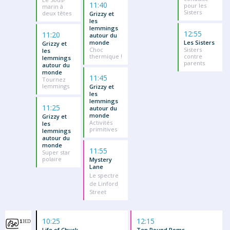
11:40
pour les
marin à
Sisters
deux têtes
Grizzy et
les
lemmings
12:55
11:20
autour du
monde
Les Sisters
Grizzy et
Choc
Sisters
les
thermique !
contre
lemmings
parents
autour du
monde
11:45
Tournez
lemmings
Grizzy et
les
lemmings
11:25
autour du
monde
Grizzy et
Activités
les
primitives
lemmings
autour du
monde
11:55
Super star
polaire
Mystery
Lane
Le spectre
de Linford
Street
10:25
12:15
Life of Chuck
Ten Pound Poms