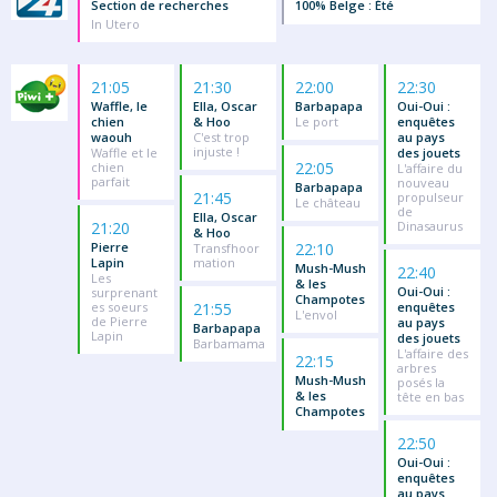
Section de recherches
100% Belge : Été
In Utero
21:05
21:30
22:00
22:30
Waffle, le
Ella, Oscar
Barbapapa
Oui-Oui :
chien
& Hoo
Le port
enquêtes
waouh
C'est trop
au pays
injuste !
Waffle et le
des jouets
22:05
chien
L'affaire du
parfait
nouveau
Barbapapa
21:45
propulseur
Le château
de
Ella, Oscar
21:20
Dinasaurus
& Hoo
Pierre
22:10
Transfhoor
Lapin
mation
Mush-Mush
22:40
Les
& les
Oui-Oui :
surprenant
Champotes
es soeurs
21:55
enquêtes
L'envol
de Pierre
au pays
Barbapapa
Lapin
des jouets
Barbamama
L'affaire des
22:15
arbres
Mush-Mush
posés la
& les
tête en bas
Champotes
22:50
Oui-Oui :
enquêtes
au pays