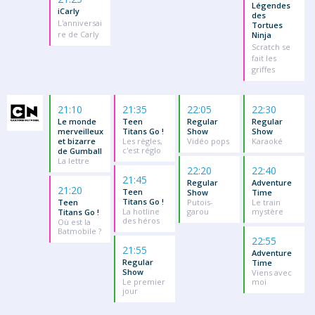
Légendes
iCarly
des
L'anniversai
Tortues
re de Carly
Ninja
Scratch se
fait les
griffes
21:10
21:35
22:05
22:30
Le monde
Teen
Regular
Regular
merveilleux
Titans Go !
Show
Show
et bizarre
Les règles,
Vidéo pops
Karaoké
c'est réglo
de Gumball
La lettre
22:20
22:40
21:45
Regular
Adventure
21:20
Teen
Show
Time
Titans Go !
Teen
Putois-
Le train
La hotline
garou
mystère
Titans Go !
des héros
Où est la
Batmobile ?
22:55
21:55
Adventure
Regular
Time
Show
Viens avec
Le premier
moi
jour