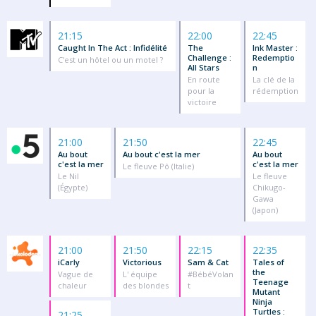
21:15
22:00
22:45
Caught In The Act : Infidélité
The
Ink Master :
Challenge :
Redemptio
C'est un hôtel ou un motel ?
All Stars
n
En route
La clé de la
pour la
rédemption
victoire
21:00
21:50
22:45
Au bout
Au bout c'est la mer
Au bout
c'est la mer
c'est la mer
Le fleuve Pô (Italie)
Le Nil
Le fleuve
(Égypte)
Chikugo-
Gawa
(Japon)
21:00
21:50
22:15
22:35
iCarly
Victorious
Sam & Cat
Tales of
the
Vague de
L' équipe
#BébéVolan
Teenage
chaleur
des blondes
t
Mutant
Ninja
Turtles :
21:25