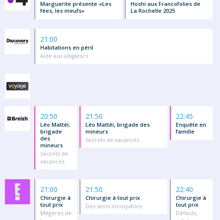
Marguerite présente «Les
Hoshi aux Francofolies de
fées, les meufs»
La Rochelle 2025
21:00
Habitations en péril
Aide aux alligators
20:50
21:50
22:45
Léo Mattéï,
Léo Mattéï, brigade des
Enquête en
brigade
mineurs
famille
des
Secrets de vacances
mineurs
Secrets de
vacances
21:00
21:50
22:40
Chirurgie à
Chirurgie à tout prix
Chirurgie à
tout prix
tout prix
Des seins incroyables
Mégères de
Défauts,