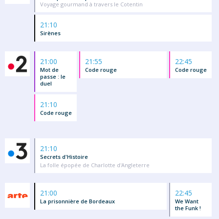
Voyage gourmand à travers le Cotentin
21:10
Sirènes
21:00
21:55
22:45
Mot de
Code rouge
Code rouge
passe : le
duel
21:10
Code rouge
21:10
Secrets d'Histoire
La folle épopée de Charlotte d'Angleterre
21:00
22:45
La prisonnière de Bordeaux
We Want
the Funk !