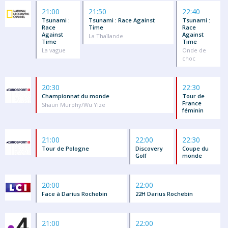
21:00
21:50
22:40
Tsunami :
Tsunami : Race Against
Tsunami :
Race
Time
Race
Against
Against
La Thaïlande
Time
Time
La vague
Onde de
choc
20:30
22:30
Championnat du monde
Tour de
France
Shaun Murphy/Wu Yize
féminin
21:00
22:00
22:30
Tour de Pologne
Discovery
Coupe du
Golf
monde
20:00
22:00
Face à Darius Rochebin
22H Darius Rochebin
21:00
22:00