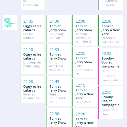
la
mâchoires
téléréalité
et soutifs
21:05
21:30
22:00
22:30
Oggy et les
Tom et
Tom et
Tom et
cafards
Jerry Show
Jerry Show
Jerry à New
Brasse
Le voyage
Tom au
York
coulée
de Tom
service de
La souris
sa majesté
paresseuse
21:10
21:35
22:05
22:35
Oggy et les
Tom et
Tom et
cafards
Jerry Show
Scooby-
Jerry Show
Un coup de
Un tom
Doo et
main, Oggy
averti en
Fête
compagnie
?!
vaut deux
d'anniversai
Un fantôme
re
hurleur à
l'université
21:20
21:45
22:15
Oggy et les
Tom et
Tom et
cafards
Jerry Show
22:55
Jerry à New
Vive les
Fête
Scooby-
vacances !
d'anniversai
York
Doo et
re
La voleuse !
compagnie
Pazzo le
21:50
22:20
clown
Tom et
Tom et
Jerry Show
Jerry à New
La dinde
York