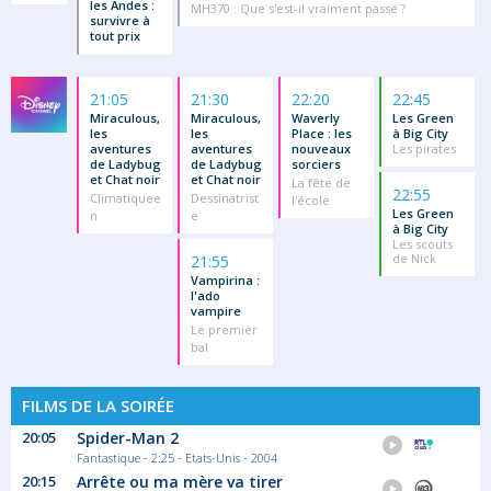
les Andes :
MH370 : Que s'est-il vraiment passé ?
survivre à
tout prix
21:05
21:30
22:20
22:45
Miraculous,
Miraculous,
Waverly
Les Green
les
les
Place : les
à Big City
aventures
aventures
nouveaux
Les pirates
de Ladybug
de Ladybug
sorciers
et Chat noir
et Chat noir
La fête de
22:55
Climatiquee
Dessinatrist
l'école
Les Green
n
e
à Big City
Les scouts
de Nick
21:55
Vampirina :
l'ado
vampire
Le premier
bal
FILMS DE LA SOIRÉE
20:05
Spider-Man 2
Fantastique - 2:25 - Etats-Unis - 2004
20:15
Arrête ou ma mère va tirer