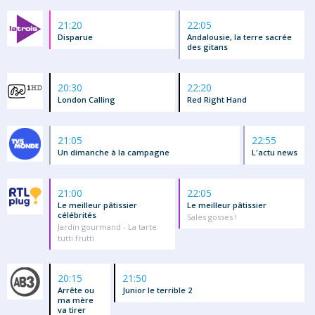
21:20
22:05
Disparue
Andalousie, la terre sacrée
des gitans
20:30
22:20
London Calling
Red Right Hand
21:05
22:55
Un dimanche à la campagne
L'actu news
21:00
22:05
Le meilleur pâtissier
Le meilleur pâtissier
célébrités
Sales gosses !
Jardin gourmand - La tarte
tutti frutti
20:15
21:50
Arrête ou
Junior le terrible 2
ma mère
va tirer