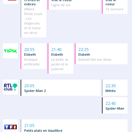
indices
coeur
Ligne de vie
Affaire
Te survivre
Émile Louis
- Les
disparues
et le tueur
en série
20:55
21:40
22:25
Elsbeth
Elsbeth
Elsbeth
Arnaque
La belle, la
Elsbeth fait son show
artificielle
peste et le
justicier
20:05
22:30
Spider-Man 2
Météo
22:40
Spider-Man
21:05
Petits plats en équilibre