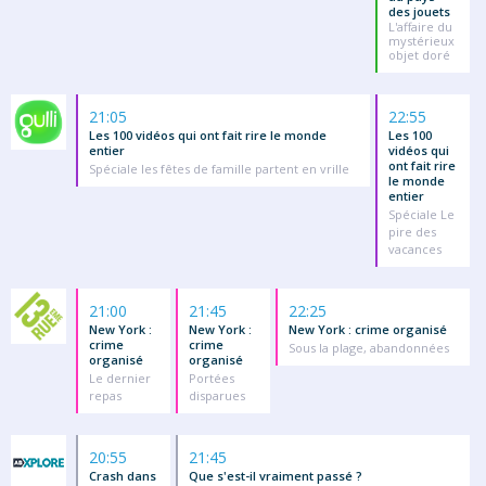
des jouets
L'affaire du
mystérieux
objet doré
21:05
22:55
Les 100 vidéos qui ont fait rire le monde
Les 100
entier
vidéos qui
ont fait rire
Spéciale les fêtes de famille partent en vrille
le monde
entier
Spéciale Le
pire des
vacances
21:00
21:45
22:25
New York :
New York :
New York : crime organisé
crime
crime
Sous la plage, abandonnées
organisé
organisé
Le dernier
Portées
repas
disparues
20:55
21:45
Crash dans
Que s'est-il vraiment passé ?