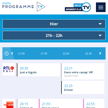
Hier
21h - 22h
21:00
21:30
22:00
22:30
20:30
22:21
Just a Gigolo
Dans votre canap' VIP
Spiderman
22:25
À fond
20:15
21:55
22:55
Crimes et
Vise le coeur
Vise le