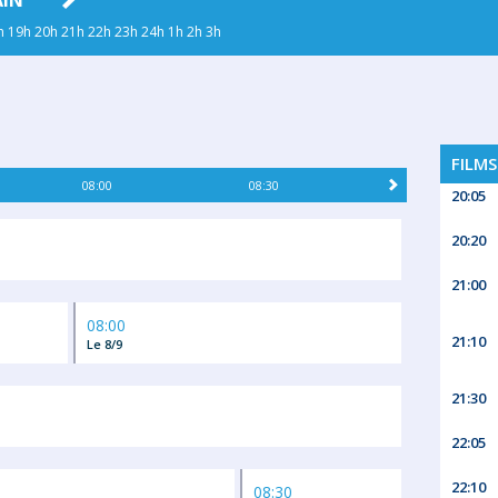
AIN
DIM. 09
LUN. 10
MAR. 11
MER
h
19h
20h
21h
22h
23h
24h
1h
2h
3h
FILMS
08:00
08:30
20:05
20:20
21:00
08:00
21:10
Le 8/9
21:30
22:05
22:10
08:30