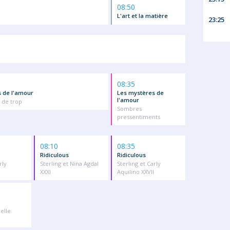
08:50
L'art et la matière
23:25
08:35
 de l'amour
Les mystères de
l'amour
 de trop
Sombres
pressentiments
08:10
08:35
Ridiculous
Ridiculous
rly
Sterling et Nina Agdal
Sterling et Carly
XXXI
Aquilino XXVII
ielle