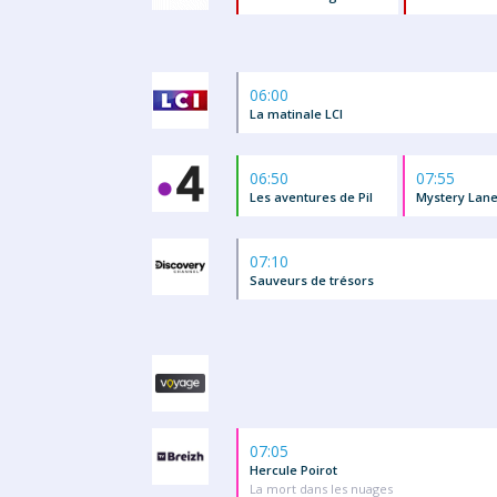
06:00
La matinale LCI
06:50
07:55
Les aventures de Pil
Mystery Lan
07:10
Sauveurs de trésors
07:05
Hercule Poirot
La mort dans les nuages