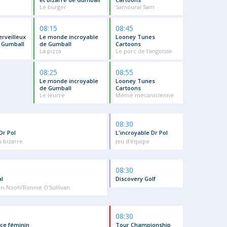
Le burger
Samouraï Sam
08:15
08:45
rveilleux
Le monde incroyable
Looney Tunes
e Gumball
de Gumball
Cartoons
La pizza
Le porc de l'angoisse
08:25
08:55
Le monde incroyable
Looney Tunes
de Gumball
Cartoons
Le leurre
Mémé mécanicienne
08:30
Dr Pol
L'incroyable Dr Pol
u bizarre
Jeu d'équipe
08:30
l
Discovery Golf
n-Nooh/Ronnie O'Sullivan
08:30
ce féminin
Tour Championship