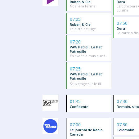
Ruben & Cie
Dora
Noël à la ferme
Le concours 
cuisine
07:05
07:50
Ruben & Cie
Dora
La piste de luge
La carte a di
07:20
PAW Patrol : La Pat'
Patrouille
En avant la musique !
07:25
PAW Patrol : La Pat'
Patrouille
Sauvetage sur le fil
01:45
07:30
Confidente
Demain, si to
07:00
07:30
Le journal de Radio-
Télématin
Canada