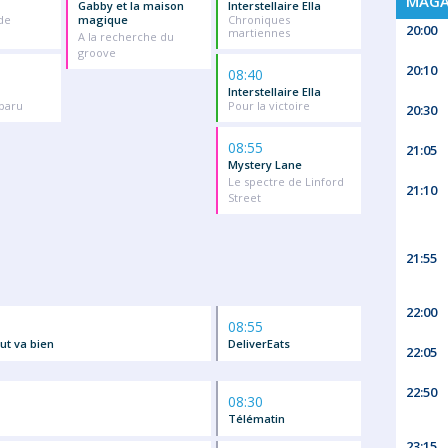
MAGA
Gabby et la maison
Interstellaire Ella
de
magique
Chroniques
20:00
martiennes
A la recherche du
groove
20:10
08:40
Interstellaire Ella
sparu
Pour la victoire
20:30
08:55
21:05
Mystery Lane
Le spectre de Linford
21:10
Street
21:55
22:00
08:55
ut va bien
DeliverEats
22:05
22:50
08:30
Télématin
23:15