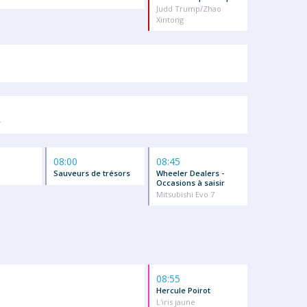
Judd Trump/Zhao
Xintong
e
08:00
08:45
Sauveurs de trésors
Wheeler Dealers -
Occasions à saisir
Mitsubishi Evo 7
08:55
Hercule Poirot
L'iris jaune