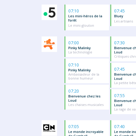
07:10
07:45
Les mini-héros de la
Bluey
forêt
Les artisans
Le mini-glouton
07:00
07:30
Pinky Malinky
Bienvenue ch
La technologie
Loud
Critiques ch
07:10
07:45
Pinky Malinky
Ambassadeur de la
Bienvenue ch
bonne humeur
Loud
La petite bêt
07:20
07:55
Bienvenue chez les
Loud
Bienvenue ch
Les chaises musicales
Loud
La rage de va
07:05
07:40
Le monde incroyable
Le monde in
de Gumball
de Gumball