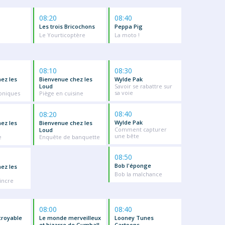
08:20
08:40
Les trois Bricochons
Peppa Pig
Le Yourticoptère
La moto !
08:10
08:30
ez les
Bienvenue chez les
Wylde Pak
Loud
Savoir se rabattre sur
sa voie
roniques
Piège en cuisine
08:40
08:20
Wylde Pak
ez les
Bienvenue chez les
Comment capturer
Loud
une bête
e
Enquête de banquette
08:50
Bob l'éponge
ez les
Bob la malchance
incre
08:00
08:40
croyable
Le monde merveilleux
Looney Tunes
et bizarre de Gumball
Cartoons