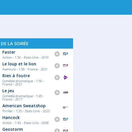
. 12
JEU. 13
VEN. 14
SAM. 15
DI
 DE LA SOIRÉE
Faster
Action - 1:50 - Etats-Unis - 2010
Le loup et le lion
Aventure - 1:50 - France - 2021
Rien à foutre
Comédie dramatique - 1:50 -
France - 2021
Le jeu
Comédie dramatique - 1:45 -
France - 2017
American Sweatshop
Thriller - 1:35 - Etats-Unis - 2025
Hancock
Action - 1:45 - Etats-Unis - 2008
Geostorm