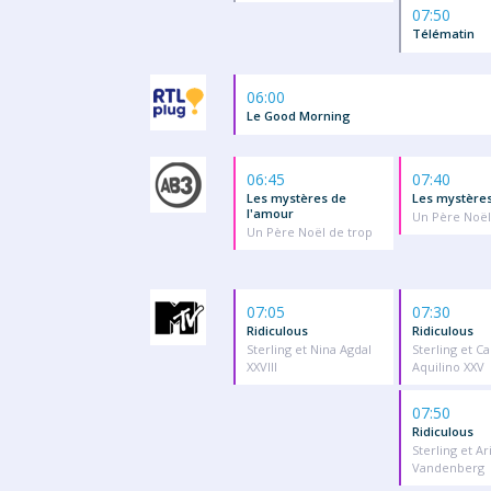
07:50
Télématin
06:00
Le Good Morning
06:45
07:40
Les mystères de
Les mystères
l'amour
Un Père Noël
Un Père Noël de trop
07:05
07:30
Ridiculous
Ridiculous
Sterling et Nina Agdal
Sterling et Ca
XXVIII
Aquilino XXV
07:50
Ridiculous
Sterling et Ar
Vandenberg