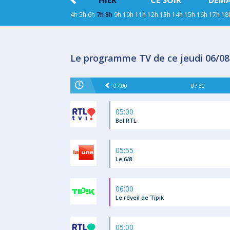
HIER
CE SOIR
DEM
4h
5h
6h
7h
8h
9h
10h
11h
12h
13h
14h
15h
16h
17h
18
Le programme TV de ce jeudi 06/08
07:00
07:30
05:00
Bel RTL
05:55
Le 6/8
06:00
Le réveil de Tipik
05:00