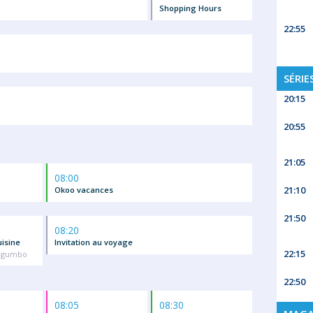
Shopping Hours
22:55
SÉRIE
20:15
20:55
21:05
08:00
21:10
Okoo vacances
21:50
08:20
isine
Invitation au voyage
22:15
le gumbo
22:50
08:05
08:30