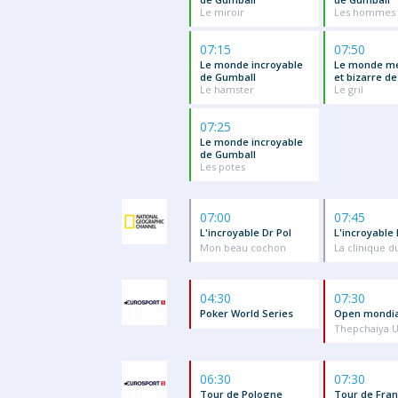
Le miroir
Les hommes
07:15
07:50
Le monde incroyable
Le monde me
de Gumball
et bizarre d
Le hamster
Le gril
07:25
Le monde incroyable
de Gumball
Les potes
07:00
07:45
L'incroyable Dr Pol
L'incroyable 
Mon beau cochon
La clinique d
04:30
07:30
Poker World Series
Open mondia
Thepchaiya U
06:30
07:30
Tour de Pologne
Tour de Fran