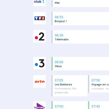
PNC
06:55
Bonjour !
06:30
Télématin
06:00
Okoo
07:05
07:50
Les Baléares
Voyage en cu
Formentera, l'île
Louisiane : 
préservée
07:00
07:45