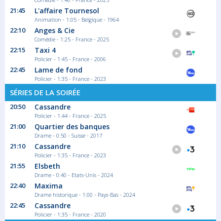
Cassandre
21:45
L'affaire Tournesol
Saison 6 épisode 1
Animation - 1:05 - Belgique - 1964
Alors qu'elle est en pleine plaidoirie, Évelyne...
22:10
Anges & Cie
Série/Feuilleton Policier
Comédie - 1:25 - France - 2025
22:15
Taxi 4
Policier - 1:45 - France - 2006
00:20
22:45
Lame de fond
OPJ
Policier - 1:35 - France - 2023
Saison 7 épisode 5
SÉRIES DE LA SOIRÉE
Un forcené retranché dans une école
n'accepte...
20:50
Cassandre
Série/Feuilleton Policier
Policier - 1:44 - France - 2025
21:00
Quartier des banques
Drame - 0:50 - Suisse - 2017
21:10
Cassandre
01:10
Policier - 1:35 - France - 2023
OPJ
21:55
Elsbeth
Saison 7 épisode 6
Drame - 0:40 - Etats-Unis - 2024
Jérémy, ancien détenu, prend en otage
22:40
Maxima
une...
Drame historique - 1:00 - Pays-Bas - 2024
Série/Feuilleton Policier
22:45
Cassandre
Policier - 1:35 - France - 2020