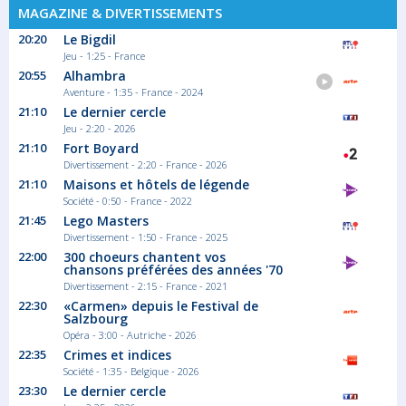
MAGAZINE & DIVERTISSEMENTS
02:00
OPJ
20:20
Le Bigdil
Jeu - 1:25 - France
Saison 6 épisode 5
20:55
Alhambra
Pour faire avancer l'enquête sur l'agression
Aventure - 1:35 - France - 2024
de...
21:10
Le dernier cercle
Série/Feuilleton Policier
Jeu - 2:20 - 2026
21:10
Fort Boyard
Divertissement - 2:20 - France - 2026
02:55
21:10
Maisons et hôtels de légende
OPJ
Société - 0:50 - France - 2022
21:45
Lego Masters
Saison 6 épisode 6
Divertissement - 1:50 - France - 2025
Pour faire avancer l'enquête sur l'agression
de...
22:00
300 choeurs chantent vos
chansons préférées des années '70
Série/Feuilleton Policier
Divertissement - 2:15 - France - 2021
22:30
«Carmen» depuis le Festival de
Salzbourg
03:45
Opéra - 3:00 - Autriche - 2026
Journal météo climat
22:35
Crimes et indices
Société - 1:35 - Belgique - 2026
Ce programme propose une véritable mise
23:30
Le dernier cercle
en...