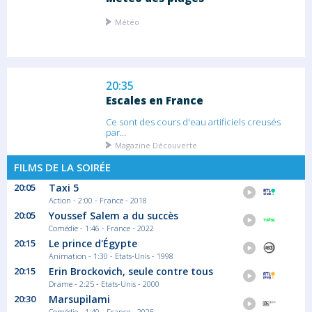
Météo
20:35
Escales en France
Ce sont des cours d'eau artificiels creusés
par...
Magazine Découverte
FILMS DE LA SOIRÉE
20:05
Taxi 5
21:10
Action - 2:00 - France - 2018
Cassandre
20:05
Youssef Salem a du succès
Saison 9 épisode 2
Comédie - 1:46 - France - 2022
Dans une zone blanche, le maire du village
20:15
Le prince d'Égypte
est...
Animation - 1:30 - Etats-Unis - 1998
Série/Feuilleton Policier
20:15
Erin Brockovich, seule contre tous
Drame - 2:25 - Etats-Unis - 2000
22:45
20:30
Marsupilami
Comédie - 1:40 - France - 2025