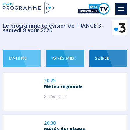
Ce programme propose une véritable mise
en...
Magazine Information
Le programme télévision de FRANCE 3 -
samedi 8 août 2026
19:55
Stade 2 la quotidienne
Cette émission propose un traitement
éditorial...
MATINÉE
APRÈS-MIDI
SOIRÉE
Magazine Sportif
20:25
Météo régionale
Information
20:30
Météo des plages