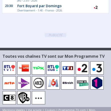
Jeu - 2:35 - 2026
Magazine Information
23:30
Fort Boyard par Domingo
Divertissement - 1:40 - France - 2026
03:50
Nos vies suspendues
Toute sa vie, Christian a filmé ses filles au...
Documentaire Société
PUBLICITÉ
Toutes vos chaînes TV sont sur Mon Programme TV
Mentions légales
|
Vie privée
|
Cookies
|
Programme-TV.com
|
Mon-