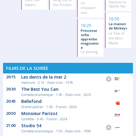
Dansons le
Le
Haters
Our Pocket
tippity-tap
chevalier
noir
16:50
La maison
16:25
de Mickey+
Princesse
La Tale of
sofia :
the Moo-
apprentie
Maids
magicienn
e
Le twirling
FILMS DE LA SOIRÉE
20:15
Les dents de la mer 2
Aventure - 2:10 - Etats-Unis - 1978
20:30
The Best You Can
Comédie dramatique - 1:40 - Etats-Unis - 2025
20:45
Bellefond
Drame policier - 1:50 - France - 2024
20:50
Monsieur Parizot
Comédie - 0:45 - France - 2024
21:00
Studio 54
Comédie dramatique - 1:35 - Etats-Unis - 1998