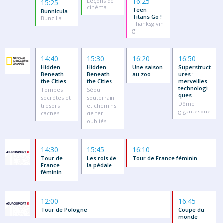
16:25
Leçons de
15:25
cinéma
Teen
Bunnicula
Titans Go !
Bunzilla
Thanksgivin
g
14:40
15:30
16:20
16:50
Hidden
Hidden
Une saison
Superstruct
Beneath
Beneath
au zoo
ures :
the Cities
the Cities
merveilles
technologi
Tombes
Séoul
ques
secrètes et
souterrain
Dôme
trésors
et chemins
gigantesque
cachés
de fer
oubliés
14:30
15:45
16:10
Tour de
Les rois de
Tour de France féminin
France
la pédale
féminin
12:00
16:45
Tour de Pologne
Coupe du
monde