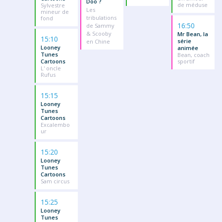
Doo ?
de méduse
Sylvestre
Les
mineur de
tribulations
fond
16:50
de Sammy
& Scooby
Mr Bean, la
15:10
série
en Chine
Looney
animée
Tunes
Bean, coach
Cartoons
sportif
L' oncle
Rufus
15:15
Looney
Tunes
Cartoons
Excalembo
ur
15:20
Looney
Tunes
Cartoons
Sam circus
15:25
Looney
Tunes