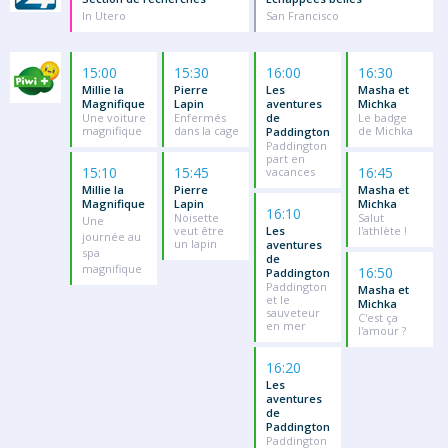
In Utero
San Francisco
15:00
15:30
16:00
16:30
Millie la
Pierre
Les
Masha et
Magnifique
Lapin
aventures
Michka
Une voiture
Enfermés
de
Le badge
magnifique
dans la cage
de Michka
Paddington
Paddington
part en
15:10
15:45
16:45
vacances
Millie la
Pierre
Masha et
Magnifique
Lapin
Michka
16:10
Noisette
Salut
Une
veut être
Les
l'athlète !
journée au
un lapin
aventures
spa
de
magnifique
16:50
Paddington
Paddington
Masha et
et le
Michka
sauveteur
C'est ça
en mer
l'amour ?
16:20
Les
aventures
de
Paddington
Paddington