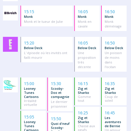
15:15
16:05
16:50
Monk
Monk
Monk
Monk et le tueur de Julie
Monk en
Monk
cavale
déménage
15:20
16:05
16:50
Below Deck
Below Deck
Below Deck
L' épisode où les invités ont
Une
Un poisson
failli mourir
proposition
de moins
très
dans
décente
l'océan
15:00
15:30
16:15
16:35
Looney
Scooby-
Zig et
Zig et
Tunes
Doo et
Sharko
Sharko
Cartoons
compagnie
Gomme
Coup de
tout
soleil
Irréalité
Le dernier
virtuelle
prisonnier
16:25
16:45
15:05
Zig et
Les
15:50
Looney
Sharko
aventures
Quoi d'neuf
Tunes
Chasse aux
de Bernie
Scooby-
oeufs
Cartoons
Un amour