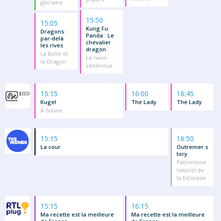
glaciaire
15:50
15:05
Kung Fu
Dragons :
Panda : Le
par-delà
chevalier
les rives
dragon
La Belle et
Le ravin
le Dragon
vénéneux
15:15
16:00
16:45
Kugel
The Lady
The Lady
À Suivre
15:15
16:50
La cour
Outremer.s
tory
Patrimoine
naturel de
la Désirade
15:15
16:15
Ma recette est la meilleure
Ma recette est la meilleure