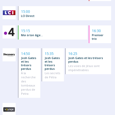
15:00
LCI Direct
15:15
16:30
Moi à ton âge...
Premier
trio
14:50
15:35
16:25
Josh Gates
Josh Gates
Josh Gates et les trésors
et les
et les
perdus
trésors
trésors
Les voies de Jésus sont
perdus
perdus
impénétrables
À la
Les secrets
recherche
de Pétra
des
tombeaux
perdus de
Petra