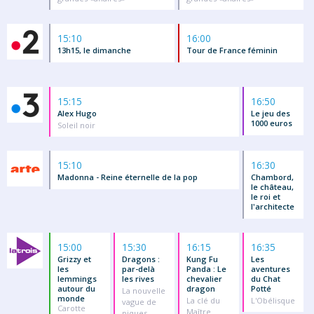
15:10
16:00
13h15, le dimanche
Tour de France féminin
15:15
16:50
Alex Hugo
Le jeu des
1000 euros
Soleil noir
15:10
16:30
Madonna - Reine éternelle de la pop
Chambord,
le château,
le roi et
l'architecte
15:00
15:30
16:15
16:35
Grizzy et
Dragons :
Kung Fu
Les
les
par-delà
Panda : Le
aventures
lemmings
les rives
chevalier
du Chat
autour du
dragon
Potté
La nouvelle
monde
La clé du
L'Obélisque
vague de
Carotte
Maître
piques