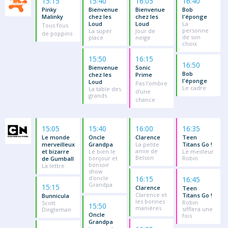
15:15
15:40
16:05
16:40
Pinky
Bienvenue
Bienvenue
Bob
Malinky
chez les
chez les
l'éponge
Loud
Loud
La
Tous fous
personne
La super
Jour de
de poppins
de son
place
neige
choix
15:50
16:15
16:50
Bienvenue
Sonic
Bob
chez les
Prime
l'éponge
Loud
Pas l'ombre
Le cadre
La table des
d'une
grands
chance
15:05
15:40
16:00
16:35
Le monde
Oncle
Clarence
Teen
merveilleux
Grandpa
La petite
Titans Go !
amie de
et bizarre
Le bien le
Le meilleur
Belson
bonjour et
Robin
de Gumball
bonsoir
La lettre
show
d'oncle
16:15
16:45
Grandpa
15:15
Clarence
Teen
Clarence et
Titans Go !
Bunnicula
les bonnes
Robin
Scott
15:50
manières
sifflera une
Dingleman
Oncle
fois
Grandpa