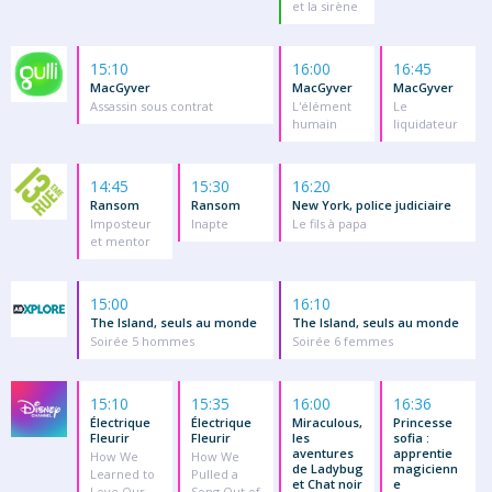
et la sirène
15:10
16:00
16:45
MacGyver
MacGyver
MacGyver
Assassin sous contrat
L'élément
Le
humain
liquidateur
14:45
15:30
16:20
Ransom
Ransom
New York, police judiciaire
Imposteur
Inapte
Le fils à papa
et mentor
15:00
16:10
The Island, seuls au monde
The Island, seuls au monde
Soirée 5 hommes
Soirée 6 femmes
15:10
15:35
16:00
16:36
Électrique
Électrique
Miraculous,
Princesse
Fleurir
Fleurir
les
sofia :
aventures
apprentie
How We
How We
de Ladybug
magicienn
Learned to
Pulled a
et Chat noir
e
Love Our
Song Out of