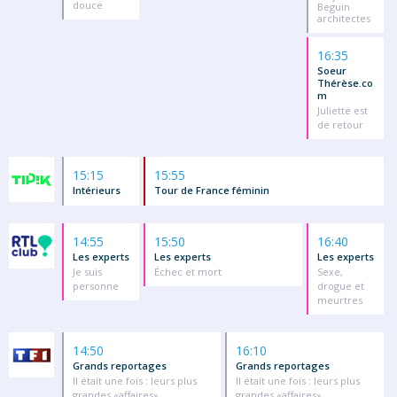
douce
Beguin
architectes
16:35
Soeur
Thérèse.co
m
Juliette est
de retour
15:15
15:55
Intérieurs
Tour de France féminin
14:55
15:50
16:40
Les experts
Les experts
Les experts
Je suis
Échec et mort
Sexe,
personne
drogue et
meurtres
14:50
16:10
Grands reportages
Grands reportages
Il était une fois : leurs plus
Il était une fois : leurs plus
grandes «affaires»
grandes «affaires»