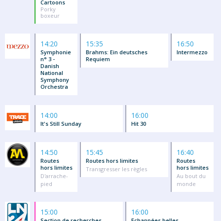
Cartoons
Porky
boxeur
14:20
15:35
16:50
Symphonie
Brahms: Ein deutsches
Intermezzo
n° 3 -
Requiem
Danish
National
Symphony
Orchestra
14:00
16:00
It's Still Sunday
Hit 30
14:50
15:45
16:40
Routes
Routes hors limites
Routes
hors limites
hors limites
Transgresser les règles
D'arrache-
Au bout du
pied
monde
15:00
16:00
Section de recherches
Echappées belles