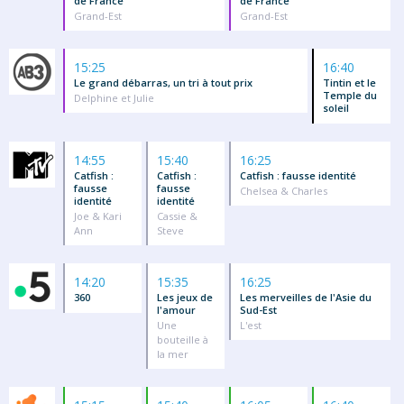
de France
de France
Grand-Est
Grand-Est
15:25
16:40
Le grand débarras, un tri à tout prix
Tintin et le
Temple du
Delphine et Julie
soleil
14:55
15:40
16:25
Catfish :
Catfish :
Catfish : fausse identité
fausse
fausse
Chelsea & Charles
identité
identité
Joe & Kari
Cassie &
Ann
Steve
14:20
15:35
16:25
360
Les jeux de
Les merveilles de l'Asie du
l'amour
Sud-Est
Une
L'est
bouteille à
la mer