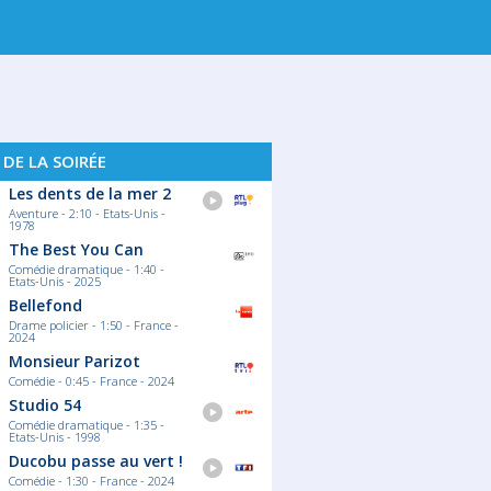
. 14
SAM. 15
DIM. 16
LUN. 17
MA
 DE LA SOIRÉE
Les dents de la mer 2
Aventure - 2:10 - Etats-Unis -
1978
The Best You Can
Comédie dramatique - 1:40 -
Etats-Unis - 2025
Bellefond
Drame policier - 1:50 - France -
2024
Monsieur Parizot
Comédie - 0:45 - France - 2024
Studio 54
Comédie dramatique - 1:35 -
Etats-Unis - 1998
Ducobu passe au vert !
Comédie - 1:30 - France - 2024