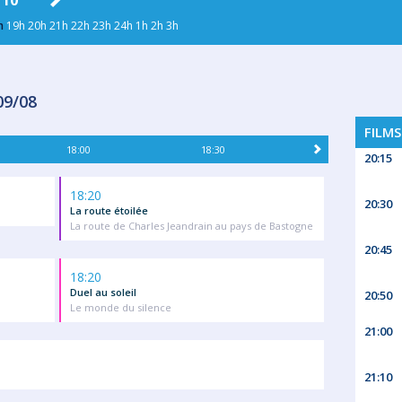
 10
MAR. 11
MER. 12
JEU. 13
VEN
h
19h
20h
21h
22h
23h
24h
1h
2h
3h
09/08
FILMS
18:00
18:30
20:15
18:20
20:30
La route étoilée
La route de Charles Jeandrain au pays de Bastogne
20:45
18:20
Duel au soleil
20:50
Le monde du silence
21:00
21:10