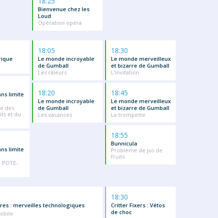
18:25
Bienvenue chez les
Loud
Opération opéra
18:05
18:30
rique
Le monde incroyable
Le monde merveilleux
de Gumball
et bizarre de Gumball
Les râleurs
L'invitation
18:20
18:45
ans limite
Le monde incroyable
Le monde merveilleux
he des
de Gumball
et bizarre de Gumball
ts et du
Les vacances
La trompette
18:55
Bunnicula
ans limite
Problème de jus de
fruits
n POTE-
18:30
res : merveilles technologiques
Critter Fixers : Vétos
de choc
obile