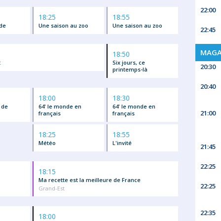
22:00
18:25
18:55
nde
Une saison au zoo
Une saison au zoo
22:45
MAGA
18:50
t
Six jours, ce
20:30
printemps-là
20:40
18:00
18:30
 de
64' le monde en
64' le monde en
21:00
français
français
18:25
18:55
Météo
L'invité
21:45
22:25
18:15
Ma recette est la meilleure de France
22:25
Grand-Est
22:35
18:00