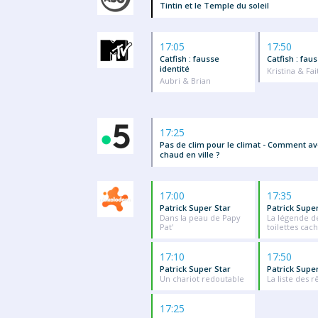
Tintin et le Temple du soleil
17:05
17:50
Catfish : fausse
Catfish : fau
identité
Kristina & Fai
Aubri & Brian
17:25
Pas de clim pour le climat - Comment av
chaud en ville ?
17:00
17:35
Patrick Super Star
Patrick Supe
Dans la peau de Papy
La légende d
Pat'
toilettes cac
17:10
17:50
Patrick Super Star
Patrick Supe
Un chariot redoutable
La liste des r
17:25