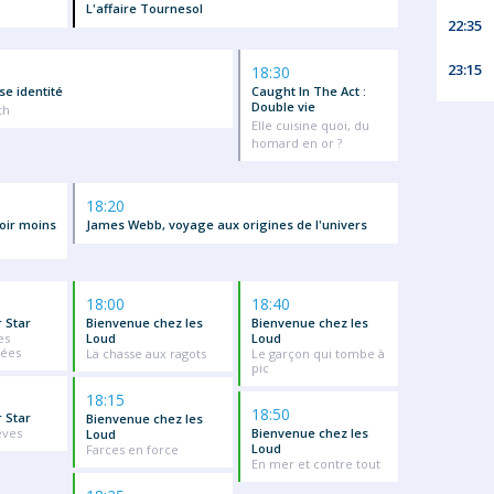
L'affaire Tournesol
22:35
23:15
18:30
sse identité
Caught In The Act :
Double vie
th
Elle cuisine quoi, du
homard en or ?
18:20
oir moins
James Webb, voyage aux origines de l'univers
18:00
18:40
r Star
Bienvenue chez les
Bienvenue chez les
es
Loud
Loud
hées
La chasse aux ragots
Le garçon qui tombe à
pic
18:15
18:50
r Star
Bienvenue chez les
êves
Bienvenue chez les
Loud
Loud
Farces en force
En mer et contre tout