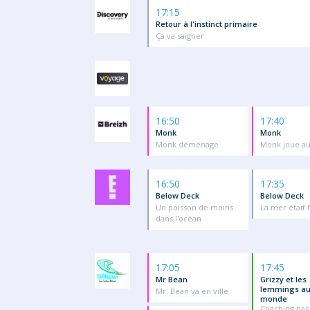
17:15
Retour à l'instinct primaire
Ça va saigner
16:50
17:40
Monk
Monk
Monk déménage
Monk joue au
16:50
17:35
Below Deck
Below Deck
Un poisson de moins
La mer était 
dans l'océan
17:05
17:45
Mr Bean
Grizzy et les
lemmings au
Mr. Bean va en ville
monde
Coaching pas