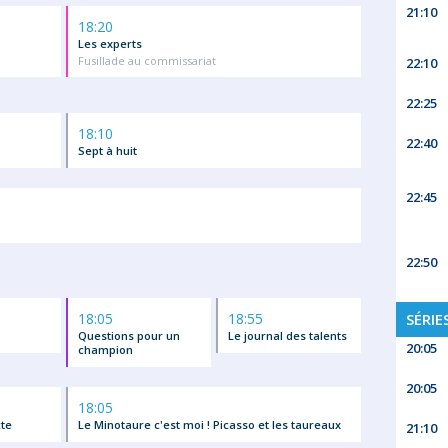
21:10
18:20
Les experts
Fusillade au commissariat
22:10
22:25
18:10
22:40
Sept à huit
22:45
22:50
18:05
18:55
SÉRIE
Questions pour un
Le journal des talents
20:05
champion
20:05
18:05
cte
Le Minotaure c'est moi ! Picasso et les taureaux
21:10