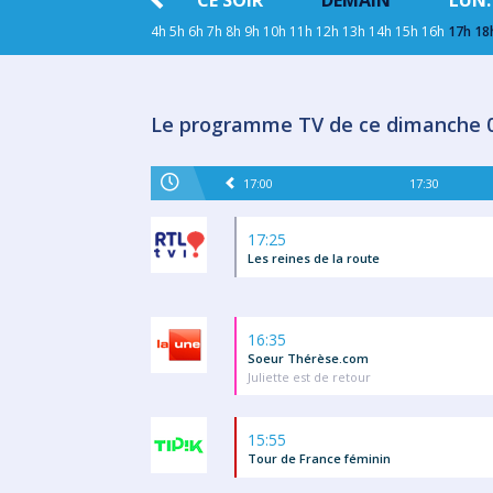
HIER
CE SOIR
DEMAIN
LUN.
4h
5h
6h
7h
8h
9h
10h
11h
12h
13h
14h
15h
16h
17h
18
Le programme TV de ce dimanche 
17:00
17:30
17:25
Les reines de la route
16:35
Soeur Thérèse.com
Juliette est de retour
15:55
Tour de France féminin