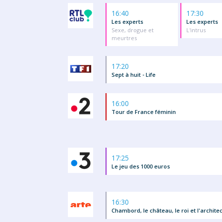
16:40
17:30
Les experts
Les experts
Sexe, drogue et
L'intrus
meurtres
17:20
Sept à huit - Life
16:00
Tour de France féminin
17:25
Le jeu des 1000 euros
16:30
Chambord, le château, le roi et l'archite