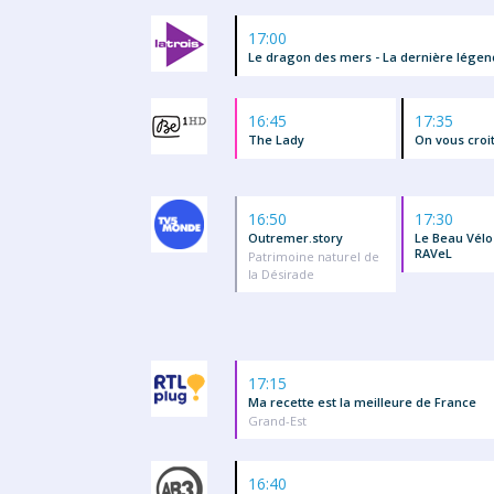
17:00
Le dragon des mers - La dernière lége
16:45
17:35
The Lady
On vous croi
16:50
17:30
Outremer.story
Le Beau Vélo
RAVeL
Patrimoine naturel de
la Désirade
17:15
Ma recette est la meilleure de France
Grand-Est
16:40