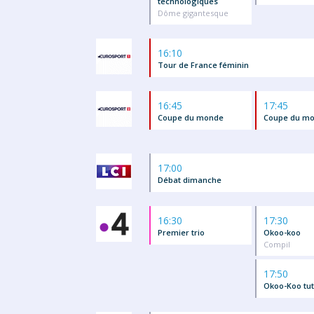
technologiques
Dôme gigantesque
16:10
Tour de France féminin
16:45
17:45
Coupe du monde
Coupe du m
17:00
Débat dimanche
16:30
17:30
Premier trio
Okoo-koo
Compil
17:50
Okoo-Koo tu