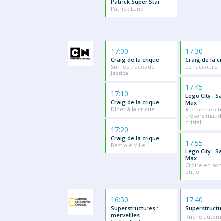
Patrick Super Star
Patrick Land
17:00
17:30
Craig de la crique
Craig de la c
Sur les traces de
Le raccourci
Jessica
17:45
17:10
Lego City : S
Craig de la crique
Max
Dîner à la crique
À la recherc
trésors maudi
cristal
17:20
Craig de la crique
17:55
Bestiole Ville
Lego City : S
Max
Croire en so
entiel
16:50
17:40
Superstructures :
Superstructu
merveilles
Ruche autom