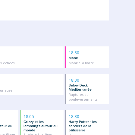
18:30
Monk
x échecs
Monk à la barre
18:30
Below Deck
Méditerranée
furieuse
Ruptures et
bouleversements
18:05
18:30
Grizzy et les
Harry Potter : les
tour du
lemmings autour du
sorciers de la
monde
pâtisserie
 pacifique
Piratage à tartiner