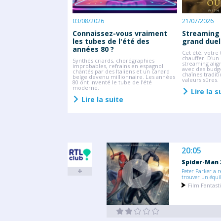
 de finale battent leur
ards se tournent déjà vers
nales de l'UEFA.
03/08/2026
21/07/2026
suite
Connaissez-vous vraiment
Streaming v
les tubes de l'été des
grand duel
années 80 ?
Cet été, votr
chauffer. D'un
Synthés criards, chorégraphies
streaming alig
improbables, refrains en espagnol
avec des budge
chantés par des Italiens et un canard
chaînes tradit
belge devenu millionnaire. Les années
valeurs sûres.
80 ont inventé le tube de l'été
moderne.
Lire la s
Lire la suite
20:05
Spider-Man 
Peter Parker a r
trouver un équil
Film Fantast