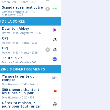
Action - 2:00 - France - 2008
Scandaleusement vôtre
Comédie dramatique - 1:42 -
Angleterre - 2023
S DE LA SOIRÉE
Downton Abbey
Drame - 1:10 - Angleterre - 2012
OPJ
Policier - 0:55 - France - 2026
OPJ
Policier - 0:50 - France - 2025
Toute la vie
Drame - 0:40 - Canada - 2021
ZINE & DIVERTISSEMENTS
Y'a que la vérité qui
compte
Divertissement - 1:45 - France
07/04/2026
300 choeurs chantent
uisine : le guide
Finales européennes 2026 :
les tubes d'un jour
26 pour ne plus
Le calendrier complet des
Divertissement - 2:20 - 2021
chocs à venir !
Détox ta maison, 7
jours pour tout ranger
quoi regarder ce soir
Le football européen s'apprête à vivre
Entre Loïc Van Impe sur
ses moments les plus intenses. Alors