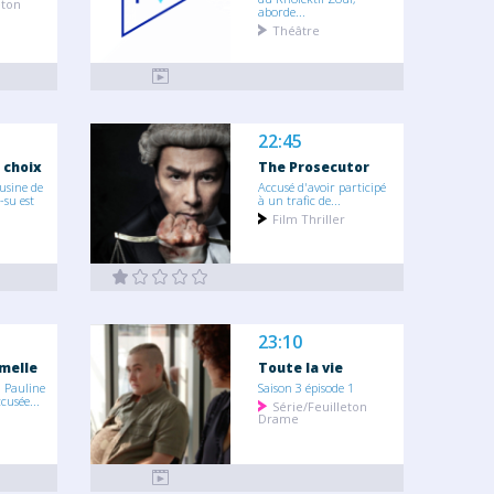
eton
aborde...
Théâtre
22:45
 choix
The Prosecutor
usine de
Accusé d'avoir participé
-su est
à un trafic de...
Film Thriller
23:10
emelle
Toute la vie
 Pauline
Saison 3 épisode 1
cusée...
Série/Feuilleton
Drame