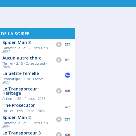
. 16
LUN. 17
MAR. 18
MER. 19
JE
 DE LA SOIRÉE
Spider-Man 3
Fantastique - 2:35 - Etats-Unis -
2007
Aucun autre choix
Thriller - 2:15 - Corée du sud -
2025
La petite femelle
Dramatique - 1:30 - France -
2020
Le Transporteur :
Héritage
Action - 1:50 - France - 2015
The Prosecutor
Thriller - 1:55 - Chine - 2024
Spider-Man 2
Fantastique - 2:30 - Etats-Unis -
2004
Le Transporteur 3