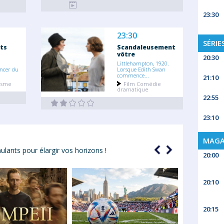
23:30
23:30
SÉRIE
ts
Scandaleusement
vôtre
20:30
Littlehampton, 1920.
ncer du
Lorsque Edith Swan
commence...
21:10
tisme
Film Comédie
dramatique
22:55
23:10
MAGA
ulants pour élargir vos horizons !
20:00
27/04/2026
20:10
Émissions c
complet 20
rien rater
20:15
Vous cherchez 
côté cuisine ? 