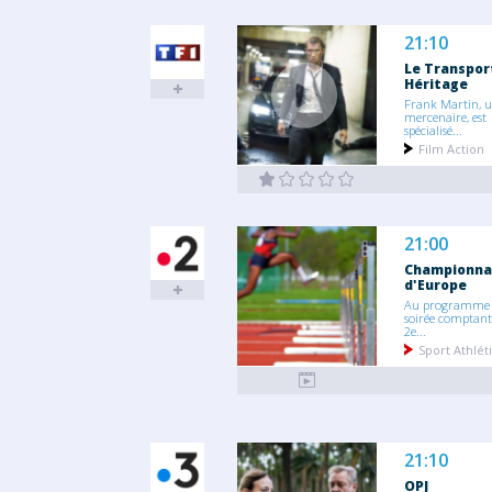
21:10
Le Transpor
Héritage
Frank Martin, u
mercenaire, est
spécialisé...
Film Action
21:00
Championna
d'Europe
Au programme d
soirée comptant
2e...
Sport Athlé
21:10
OPJ