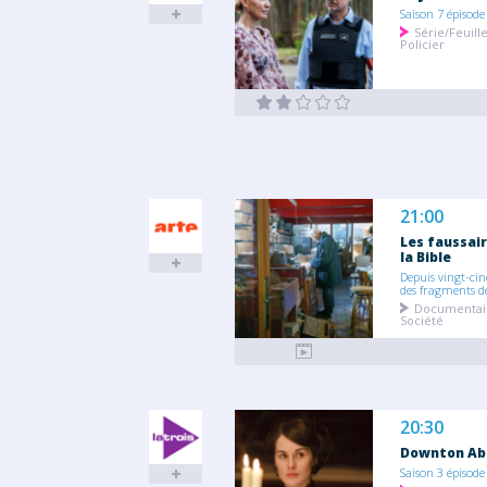
Saison 7 épisode
Série/Feuill
Policier
21:00
Les faussai
la Bible
Depuis vingt-cin
des fragments de
Documentai
Société
20:30
Downton Ab
Saison 3 épisode