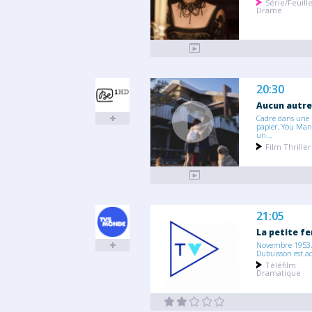
Série/Feuill
Drame
20:30
Aucun autre
Cadre dans une 
papier, You Man
un...
Film Thriller
21:05
La petite f
Novembre 1953.
Dubuisson est ac
Téléfilm
Dramatique