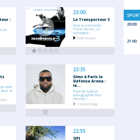
23:00
SPORT
teur :
Le Transporteur 3
20:00
Sous la contrainte,
Frank Martin, un
n ex-
convoyeur...
Film Action
21:00
23:35
ts
Gims à Paris la
Défense Arena :
le...
e cette
 pour la
Pluie de tubes et
scénographie hors
normes !...
tisme
Concert Rap
22:55
OPJ