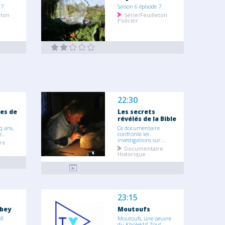
 7
Saison 6 épisode 7
eton
Série/Feuilleton
Policier
22:30
res de
Les secrets
révélés de la Bible
q ans,
Ce documentaire
...
confronte les
investigations sur...
re
Documentaire
Historique
23:15
bey
Moutoufs
 8
Moutoufs, une oeuvre
du Kholektif Zouf,