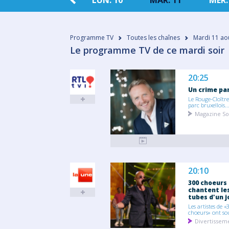
08
DIM. 09
LUN. 10
MAR. 11
MER.
Programme TV
Toutes les chaînes
Mardi 11 ao
Le programme TV de ce mardi soir
20:25
Un crime par
Le Rouge-Cloître
parc bruxellois..
Magazine So
20:10
300 choeurs
chantent le
tubes d'un j
Les artistes de «
choeurs» ont sou
Divertissem