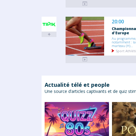
20:00
Championna
d'Europe
Au programme,
notamment : la
marteau (H)...
Sport Athlé
Actualité télé et people
Une source d’articles captivants et de quiz stim
ropéennes 2026 :
ier complet des
nir !
uropéen s'apprête à vivre
es plus intenses. Alors