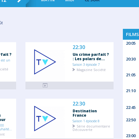
 12
JEU. 13
VEN. 14
SAM. 15
DIM
ût
FILMS
20:05
22:30
fait ?
Un crime parfait ?
: Les polars de...
20:30
 est un
.
Saison 3 épisode 7
ciété
Magazine Société
21:05
21:10
22:30
22:45
Destination
s
France
22:50
our
Saison 1 épisode 8
300
Série documentaire
haité...
Découverte
ent
23:00