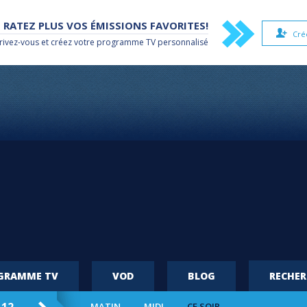
 RATEZ PLUS VOS ÉMISSIONS FAVORITES!
Cré
rivez-vous et créez votre
programme TV
personnalisé
OGRAMME TV
VOD
BLOG
RECHE
MATIN
MIDI
CE SOIR