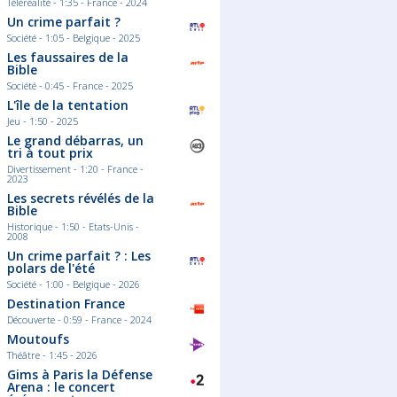
Téléréalité - 1:35 - France - 2024
 en cuisine sur ARTE,
que les quarts de finale battent leur
sur France 5 et les
plein, les regards se tournent déjà vers
Un crime parfait ?
Monde, l'offre culinaire
les grandes finales de l'UEFA.
n'a jamais été aussi
03/08/2026
Société - 1:05 - Belgique - 2025
Lire la suite
Les faussaires de la
Connaissez
uite
Bible
les tubes de
Société - 0:45 - France - 2025
années 80 ?
L'île de la tentation
Synthés criards
improbables, re
Jeu - 1:50 - 2025
chantés par des 
belge devenu mi
Le grand débarras, un
80 ont inventé l
tri à tout prix
moderne.
Divertissement - 1:20 - France -
Lire la su
2023
Les secrets révélés de la
Bible
Historique - 1:50 - Etats-Unis -
2008
Un crime parfait ? : Les
polars de l'été
Société - 1:00 - Belgique - 2026
Destination France
Découverte - 0:59 - France - 2024
Moutoufs
Théâtre - 1:45 - 2026
Gims à Paris la Défense
Arena : le concert