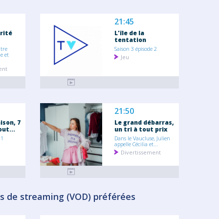
21:45
érité
L'île de la
tentation
tre
Saison 3 épisode 2
e et
Jeu
ent
21:50
ison, 7
Le grand débarras,
out...
un tri à tout prix
 1
Dans le Vaucluse, Julien
appelle Cécilia et...
Divertissement
s de streaming (VOD) préférées