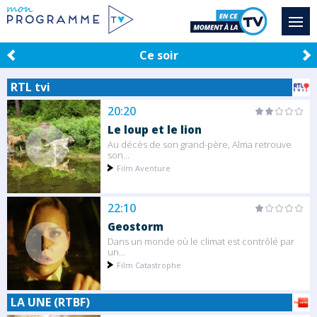
Ce soir
RTL tvi
20:20
Le loup et le lion
Au décès de son grand-père, Alma retrouve
son...
Film Aventure
22:10
Geostorm
Dans un monde où le climat est contrôlé par
un...
Film Catastrophe
LA UNE (RTBF)