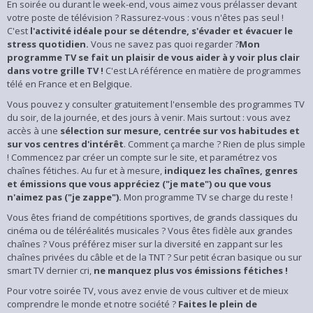
En soirée ou durant le week-end, vous aimez vous prélasser devant
votre poste de télévision ? Rassurez-vous : vous n'êtes pas seul !
C'est
l'activité idéale pour se détendre, s'évader et évacuer le
stress quotidien.
Vous ne savez pas quoi regarder ?
Mon
programme TV se fait un plaisir de vous aider à y voir plus clair
dans votre grille TV !
C'est LA référence en matière de programmes
télé en France et en Belgique.
Vous pouvez y consulter gratuitement l'ensemble des programmes TV
du soir, de la journée, et des jours à venir. Mais surtout : vous avez
accès à une
sélection sur mesure, centrée sur vos habitudes et
sur vos centres d'intérêt
. Comment ça marche ? Rien de plus simple
! Commencez par créer un compte sur le site, et paramétrez vos
chaînes fétiches. Au fur et à mesure,
indiquez les chaînes, genres
et émissions que vous appréciez ("je mate") ou que vous
n'aimez pas ("je zappe").
Mon programme TV se charge du reste !
Vous êtes friand de compétitions sportives, de grands classiques du
cinéma ou de téléréalités musicales ? Vous êtes fidèle aux grandes
chaînes ? Vous préférez miser sur la diversité en zappant sur les
chaînes privées du câble et de la TNT ? Sur petit écran basique ou sur
smart TV dernier cri,
ne manquez plus vos émissions fétiches !
Pour votre soirée TV, vous avez envie de vous cultiver et de mieux
comprendre le monde et notre société ?
Faites le plein de