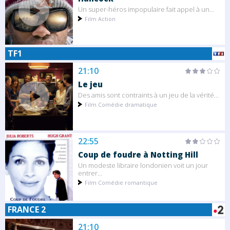
Un super-héros impopulaire fait appel à un...
Film Action
TF1
21:10
Le jeu
Des amis sont contraints à un jeu de la vérité...
Film Comédie dramatique
22:55
Coup de foudre à Notting Hill
Un modeste libraire londonien voit un jour
entrer...
Film Comédie romantique
FRANCE 2
21:10