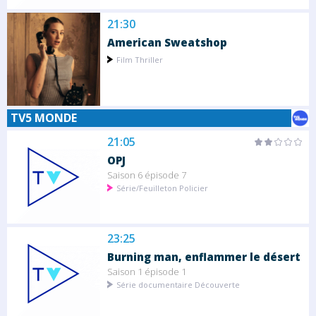
21:30
American Sweatshop
Film Thriller
TV5 MONDE
21:05
OPJ
Saison 6 épisode 7
Série/Feuilleton Policier
23:25
Burning man, enflammer le désert
Saison 1 épisode 1
Série documentaire Découverte