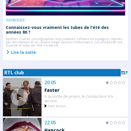
03/08/2026
2
Connaissez-vous vraiment les tubes de l'été des
S
années 80 ?
C
s
Synthés criards, chorégraphies improbables, refrains en espagnol chantés
l
par des Italiens et un canard belge devenu millionnaire. Les années 80 ont
inventé le tube de l'été moderne.
Lire la suite
RTL club
20:05
Faster
À sa sortie de prison, le Conducteur n'a
qu'une...
Film Action
22:05
Hancock