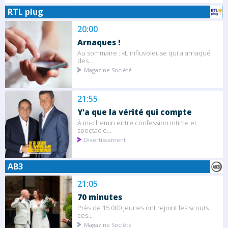
RTL plug
20:00
Arnaques !
Au sommaire : «L'influvoleuse qui a arnaqué
des...
Magazine Société
21:55
Y'a que la vérité qui compte
À mi-chemin entre confession intime et
spectacle...
Divertissement
AB3
21:05
70 minutes
Près de 15 000 jeunes ont rejoint les scouts
ces...
Magazine Société