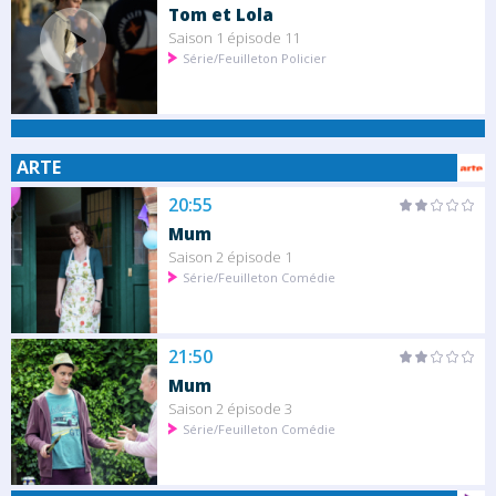
Tom et Lola
Saison 1 épisode 11
Série/Feuilleton Policier
ARTE
20:55
Mum
Saison 2 épisode 1
Série/Feuilleton Comédie
21:50
Mum
Saison 2 épisode 3
Série/Feuilleton Comédie