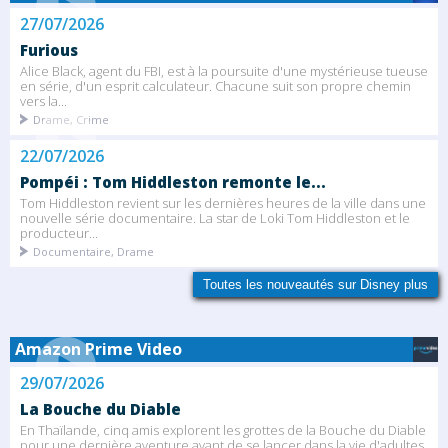
27/07/2026
Furious
Alice Black, agent du FBI, est à la poursuite d'une mystérieuse tueuse
en série, d'un esprit calculateur. Chacune suit son propre chemin
vers la...
Drame, Crime
22/07/2026
Pompéi : Tom Hiddleston remonte le...
Tom Hiddleston revient sur les dernières heures de la ville dans une
nouvelle série documentaire. La star de Loki Tom Hiddleston et le
producteur...
Documentaire, Drame
Toutes les nouveautés sur Disney plus
Amazon Prime Video
29/07/2026
La Bouche du Diable
En Thaïlande, cinq amis explorent les grottes de la Bouche du Diable
pour une dernière aventure avant de se lancer dans la vie d'adultes.