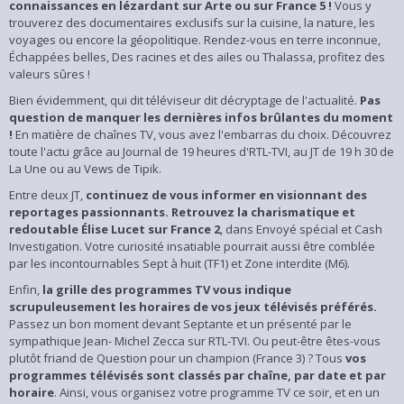
connaissances en lézardant sur Arte ou sur France 5 !
Vous y
trouverez des documentaires exclusifs sur la cuisine, la nature, les
voyages ou encore la géopolitique. Rendez-vous en terre inconnue,
Échappées belles, Des racines et des ailes ou Thalassa, profitez des
valeurs sûres !
Bien évidemment, qui dit téléviseur dit décryptage de l'actualité.
Pas
question de manquer les dernières infos brûlantes du moment
!
En matière de chaînes TV, vous avez l'embarras du choix. Découvrez
toute l'actu grâce au Journal de 19 heures d'RTL-TVI, au JT de 19 h 30 de
La Une ou au Vews de Tipik.
Entre deux JT,
continuez de vous informer en visionnant des
reportages passionnants. Retrouvez la charismatique et
redoutable Élise Lucet sur France 2
, dans Envoyé spécial et Cash
Investigation. Votre curiosité insatiable pourrait aussi être comblée
par les incontournables Sept à huit (TF1) et Zone interdite (M6).
Enfin,
la grille des programmes TV vous indique
scrupuleusement les horaires de vos jeux télévisés préférés.
Passez un bon moment devant Septante et un présenté par le
sympathique Jean- Michel Zecca sur RTL-TVI. Ou peut-être êtes-vous
plutôt friand de Question pour un champion (France 3) ? Tous
vos
programmes télévisés sont classés par chaîne, par date et par
horaire
. Ainsi, vous organisez votre programme TV ce soir, et en un