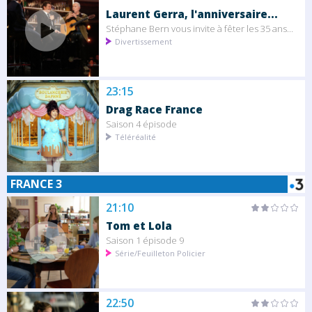
Laurent Gerra, l'anniversaire...
Stéphane Bern vous invite à fêter les 35 ans...
Divertissement
23:15
Drag Race France
Saison 4 épisode
Téléréalité
FRANCE 3
21:10
Tom et Lola
Saison 1 épisode 9
Série/Feuilleton Policier
22:50