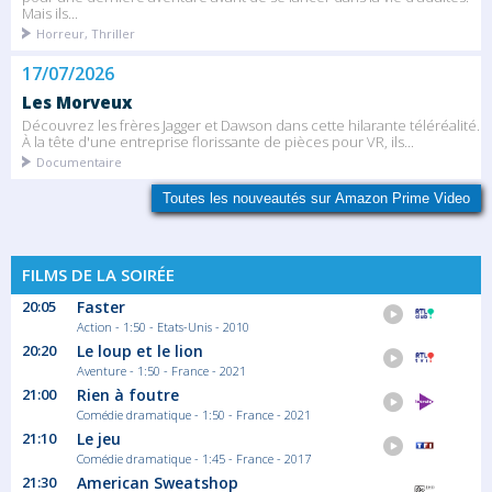
Mais ils...
Horreur, Thriller
17/07/2026
Les Morveux
Découvrez les frères Jagger et Dawson dans cette hilarante téléréalité.
À la tête d'une entreprise florissante de pièces pour VR, ils...
Documentaire
Toutes les nouveautés sur Amazon Prime Video
FILMS DE LA SOIRÉE
20:05
Faster
Action - 1:50 - Etats-Unis - 2010
20:20
Le loup et le lion
Aventure - 1:50 - France - 2021
21:00
Rien à foutre
Comédie dramatique - 1:50 - France - 2021
21:10
Le jeu
Comédie dramatique - 1:45 - France - 2017
21:30
American Sweatshop