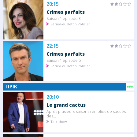
20:15
Crimes parfaits
Saison 1 épisode 3
Série/Feuilleton Policier
22:15
Crimes parfaits
Saison 1 épisode 5
Série/Feuilleton Policier
TIPIK
20:10
Le grand cactus
Après plusieurs saisons remplies de succès,
des...
Talk-show