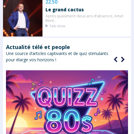
22:50
Le grand cactus
Après quasiment deux ans d'absence, Amel
Bent...
Talk-show
Actualité télé et people
Une source d’articles captivants et de quiz stimulants
pour élargir vos horizons !
rs
rs