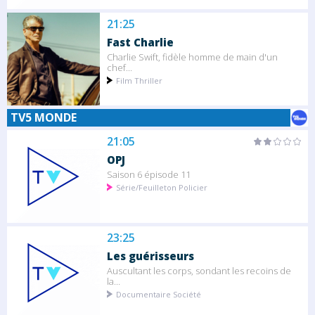
21:25
Fast Charlie
Charlie Swift, fidèle homme de main d'un
chef...
Film Thriller
TV5 MONDE
21:05
OPJ
Saison 6 épisode 11
Série/Feuilleton Policier
23:25
Les guérisseurs
Auscultant les corps, sondant les recoins de
la...
Documentaire Société