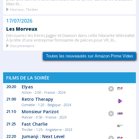
Mais ils...
Horreur, Thriller
17/07/2026
Les Morveux
Découvrez les frères Jagger et Dawson dans cette hilarante téléréalité.
À la tête d'une entreprise florissante de pièces pour VR, ils...
Documentaire
Toutes les nouveautés sur Amazon Prime Video
FILMS DE LA SOIRÉE
20:20
Elyas
Action - 2:00 - France - 2024
21:00
Retro Therapy
Comédie - 1:20 - Belgique - 2024
21:10
Monsieur Parizot
Policier - 0:50 - France - 2023
21:25
Fast Charlie
Thriller - 1:25 - Angleterre - 2023
22:20
Jumanji : Next Level