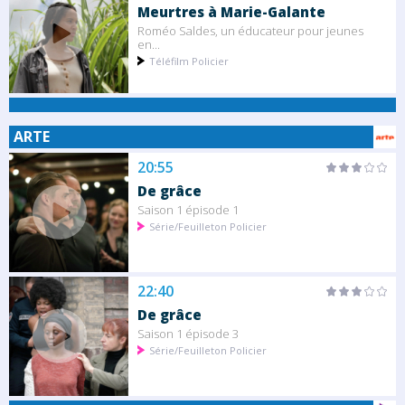
Meurtres à Marie-Galante
Roméo Saldes, un éducateur pour jeunes
en...
Téléfilm Policier
ARTE
20:55
De grâce
Saison 1 épisode 1
Série/Feuilleton Policier
22:40
De grâce
Saison 1 épisode 3
Série/Feuilleton Policier