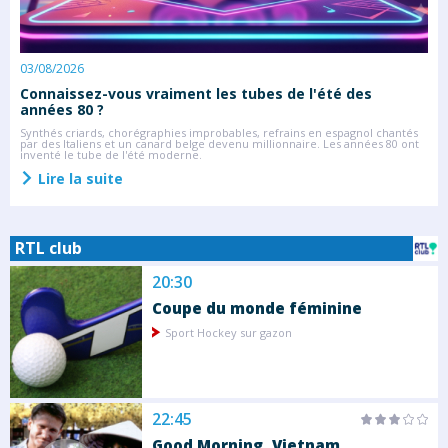
03/08/2026
2
Connaissez-vous vraiment les tubes de l'été des
S
années 80 ?
C
s
Synthés criards, chorégraphies improbables, refrains en espagnol chantés
l
par des Italiens et un canard belge devenu millionnaire. Les années 80 ont
inventé le tube de l'été moderne.
Lire la suite
RTL club
20:30
Coupe du monde féminine
Sport Hockey sur gazon
22:45
Good Morning, Vietnam