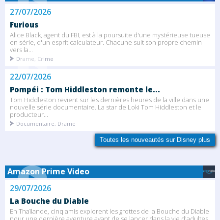
27/07/2026
Furious
Alice Black, agent du FBI, est à la poursuite d'une mystérieuse tueuse
en série, d'un esprit calculateur. Chacune suit son propre chemin
vers la...
Drame, Crime
22/07/2026
Pompéi : Tom Hiddleston remonte le...
Tom Hiddleston revient sur les dernières heures de la ville dans une
nouvelle série documentaire. La star de Loki Tom Hiddleston et le
producteur...
Documentaire, Drame
Toutes les nouveautés sur Disney plus
Amazon Prime Video
29/07/2026
La Bouche du Diable
En Thaïlande, cinq amis explorent les grottes de la Bouche du Diable
pour une dernière aventure avant de se lancer dans la vie d'adultes.