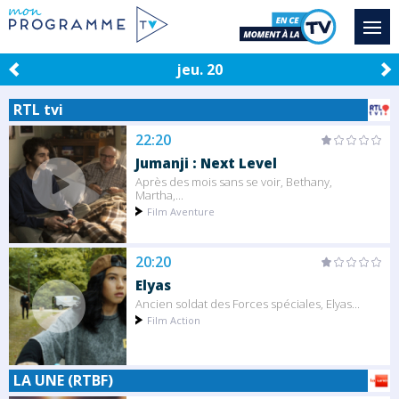
jeu. 20
RTL tvi
22:20
Jumanji : Next Level
Après des mois sans se voir, Bethany,
Martha,...
Film Aventure
20:20
Elyas
Ancien soldat des Forces spéciales, Elyas...
Film Action
LA UNE (RTBF)