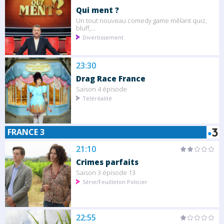
Qui ment ?
Un tout nouveau comedy game mêlant quiz,
bluff,...
Divertissement
23:30
Drag Race France
Saison 4 épisode
Téléréalité
FRANCE 3
21:10
Crimes parfaits
Saison 3 épisode 13
Série/Feuilleton Policier
22:55