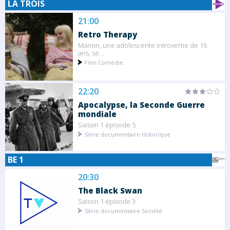
LA TROIS
21:00
Retro Therapy
Manon, une adolescente introvertie de 16
ans, se...
Film Comédie
22:20
Apocalypse, la Seconde Guerre
mondiale
Saison 1 épisode 5
Série documentaire Historique
BE 1
20:30
The Black Swan
Saison 1 épisode 3
Série documentaire Société