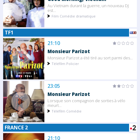
Au Vietnam durant la guerre, un nouveau DJ
est...
Film Comédie dramatique
TF1
21:10
Monsieur Parizot
Monsieur Parizot a été tiré au sort parmi des...
Téléfilm Policier
23:05
Monsieur Parizot
Lorsque son compagnon de sorties à vélo
meurt...
Téléfilm Comédie
FRANCE 2
21:10