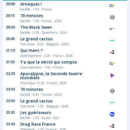
20:00
Arnaques !
Société - 1:55 - France
20:15
70 minutes
Société - 1:45 - France - 2024
20:30
The Black Swan
Société - 0:55 - Danemark - 2024
20:45
Le grand cactus
Talk-show - 2:05 - Belgique - 2024
21:10
Qui ment ?
Divertissement - 2:20 - France - 2026
21:55
Y'a que la vérité qui compte
Divertissement - 1:45 - France
22:20
Apocalypse, la Seconde Guerre
mondiale
Historique - 0:55 - France - 2009
22:50
70 minutes
Société - 0:50 - France - 2024
22:50
Le grand cactus
Talk-show - 1:35 - Belgique - 2026
23:25
Les guérisseurs
Société - 1:25 - Suisse - 2021
23:30
Drag Race France
Téléréalité - 1:10 - France - 2026