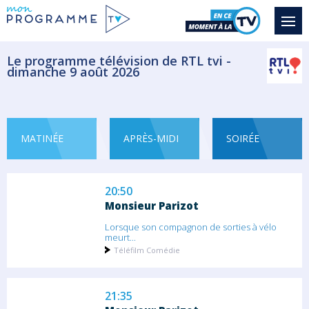
Tout au long de la journée, retrouvez les...
Météo
Le programme télévision de RTL tvi -
dimanche 9 août 2026
19:50
Appel d'urgence
Saison 8 épisode 8
Et si un simple appel se transformait soudain
en...
MATINÉE
APRÈS-MIDI
SOIRÉE
Magazine Société
20:50
Monsieur Parizot
Lorsque son compagnon de sorties à vélo
meurt...
Téléfilm Comédie
21:35