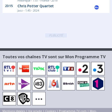
Historique - 1:51 - France - 2019
23:15
Chris Potter Quartet
Jazz - 1:45 - 2024
PUBLICITÉ
Toutes vos chaînes TV sont sur Mon Programme TV
Mentions légales
|
Vie privée
|
Cookies
|
Programme-TV.com
|
Mon-