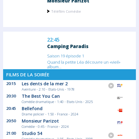
Monsieur Parizot
Téléfilm Comédie
22:45
Camping Paradis
Saison 19 épisode 1
Quand la petite Léa découvre un «vieil»
album...
Série/Feuilleton Comédie
FILMS DE LA SOIRÉE
20:15
Les dents de la mer 2
Aventure - 2:10 - Etats-Unis - 1978
23:30
20:30
The Best You Can
Camping Paradis
Comédie dramatique - 1:40 - Etats-Unis - 2025
20:45
Bellefond
Saison 19 épisode 1
Drame policier - 1:50 - France - 2024
Série/Feuilleton Comédie
20:50
Monsieur Parizot
Comédie - 0:45 - France - 2024
21:00
Studio 54
00:35
Comédie dramatique - 1:35 - Etats-Unis - 1998