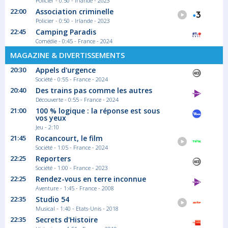
02:45
Policier - 0:50 - Irlande - 2023
22:00
Association criminelle
Boucle de nuit
Policier - 0:50 - Irlande - 2023
Information
22:45
Camping Paradis
Comédie - 0:45 - France - 2024
MAGAZINE & DIVERTISSEMENTS
20:30
Appels d'urgence
Société - 0:55 - France - 2024
20:40
Des trains pas comme les autres
Découverte - 0:55 - France - 2024
21:00
100 % logique : la réponse est sous
vos yeux
Jeu - 2:10
21:45
Rocancourt, le film
Société - 1:05 - France - 2024
22:25
Reporters
Société - 1:00 - France - 2023
22:25
Rendez-vous en terre inconnue
Aventure - 1:45 - France - 2008
22:35
Studio 54
Musical - 1:40 - Etats-Unis - 2018
22:35
Secrets d'Histoire