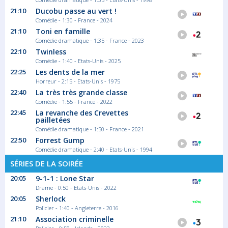
Météo
21:10
Ducobu passe au vert !
Comédie - 1:30 - France - 2024
Tout au long de la journée, retrouvez les...
21:10
Toni en famille
Météo
Comédie dramatique - 1:35 - France - 2023
22:10
Twinless
Comédie - 1:40 - Etats-Unis - 2025
22:25
Les dents de la mer
00:45
Horreur - 2:15 - Etats-Unis - 1975
RTL info 19 heures
22:40
La très très grande classe
L'information est au coeur de RTL TVI.
Comédie - 1:55 - France - 2022
Cette...
22:45
La revanche des Crevettes
Journal
pailletées
Comédie dramatique - 1:50 - France - 2021
22:50
Forrest Gump
Comédie dramatique - 2:40 - Etats-Unis - 1994
01:05
Moments d'évasion
SÉRIES DE LA SOIRÉE
20:05
9-1-1 : Lone Star
Chaque nuit, l'émission «Moments
d'évasion»...
Drame - 0:50 - Etats-Unis - 2022
Magazine Découverte
20:05
Sherlock
Policier - 1:40 - Angleterre - 2016
21:10
Association criminelle