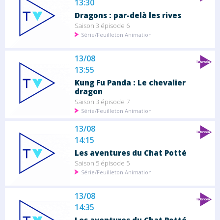
13:30
Dragons : par-delà les rives
Saison 3 épisode 6
Série/Feuilleton Animation
13/08
13:55
Kung Fu Panda : Le chevalier
dragon
Saison 3 épisode 7
Série/Feuilleton Animation
13/08
14:15
Les aventures du Chat Potté
Saison 5 épisode 5
Série/Feuilleton Animation
13/08
14:35