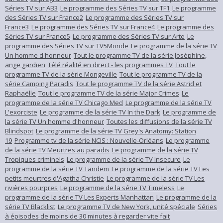
Séries TV sur AB3
Le programme des Séries TV sur TF1
Le programme
des Séries TV sur France2
Le programme des Séries TV sur
France3
Le programme des Séries TV sur France4
Le programme des
Séries TV sur France5
Le programme des Séries TV sur Arte
Le
programme des Séries TV sur TV5Monde
Le programme de la série TV
Un homme d'honneur
Tout le programme TV de la série Joséphine,
ange gardien
Télé réalité en direct - les programmes TV
Tout le
programme TV de la série Mongeville
Tout le programme TV de la
série Camping Paradis
Tout le programme TV de la série Astrid et
Raphaëlle
Tout le programme TV de la série Major Crimes
Le
programme de la série TV Chicago Med
Le programme de la série TV
L'exorciste
Le programme de la série TV In the Dark
Le programme de
la série TV Un homme d'honneur
Toutes les diffusions de la série TV
Blindspot
Le programme de la série TV Grey's Anatomy: Station
19
Programme tv de la série NCIS : Nouvelle-Orléans
Le programme
de la série TV Meurtres au paradis
Le programme de la série TV
Tropiques criminels
Le programme de la série TV Insecure
Le
programme de la série TV Tandem
Le programme de la série TV Les
petits meurtres d'Agatha Christie
Le programme de la série TV Les
rivières pourpres
Le programme de la série TV Timeless
Le
programme de la série TV Les Experts Manhattan
Le programme de la
série TV Blacklist
Le programme TV de New York, unité spéciale
Séries
à épisodes de moins de 30 minutes à regarder vite fait