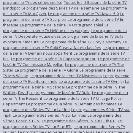
programme TV des séries cet été
Toutes les diffusions de la série TV
Blindspot
Le programme des Séries TV de la semaine
Le programme
de la série TV MacGyver
Le programme de la série TV Hawaii 5-0
Le
programme de la série TV Scorpion
Le programme de la série TV En
thérapie
Le programme de la série TV Un si grand soleil
Le
programme de la série TV Hélène et les garçons
Le programme de la
série TV Desperate Housewives
Le programme de la série TV Suits,
avocats sur mesure
Le programme de la série TV Grey's Anatomy
Le
programme de la série TV Cold Case: affaires classées
Le programme
de la série TV Demain nous appartient
Le programme de la série TV
Bull
Le programme de la série TV Capitaine Marleau
Le programme de
la série TV Commissaire Magellan
Le programme de la série TV The
Sister
Le programme de la série TV Gloria
Le programme de la série
TV Mrs Wilson
Le programme de la série TV Mistresses
Le programme
de la série TV Esprits criminels
Le programme de la série TV Ovni(s)
Le
programme de la série TV Scandal
Le programme de la série TV The
Walking Dead
Le programme de la série TV Bulle
Le programme de la
série TV The Resident
Le programme de la série TV Chicago Police
Department
Le programme de la série TV Demain des hommes
Le
programme des Séries TV sur La Une
Le programme des Séries TV sur
Tipik
Le programme des Séries TV sur La Trois
Le programme des
Séries TV sur RTL-TVI
Le programme des Séries TV sur Club RTL
Le
programme des Séries TV sur Plug RTL
Le programme des Séries TV
sur Be1
Le programme des Séries TV sur Be Séries
Le programme des