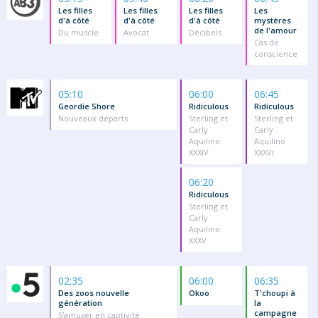
Les filles
Les filles
Les filles
Les
d'à côté
d'à côté
d'à côté
mystères
de l'amour
Du muscle
Avocat
Décibels
Cas de
conscience
05:10
06:00
06:45
Geordie Shore
Ridiculous
Ridiculous
Nouveaux départs
Sterling et
Sterling et
Carly
Carly
Aquilino
Aquilino
XXXIV
XXXVI
06:20
Ridiculous
Sterling et
Carly
Aquilino
XXXV
02:35
06:00
06:35
Des zoos nouvelle
Okoo
T'choupi à
génération
la
campagne
S'amuser en captivité