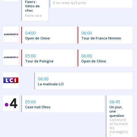
Fixers :
Il ne reste qu'à prier
Vétos de
choc
Perle rare
04:00
06:00
Open de Chine
Tour de France féminin
05:00
06:00
Tour de Pologne
Open de Chine
06:00
La matinale LCI
05:00
06:45
Case nuit Okoo
Un jour,
une
question
Comment
se forment
les
montagnes
?