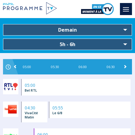
Demain
5h - 6h
05:00
05:30
06:00
06:30
05:00
Bel RTL
04:30
05:55
VivaCité
Le 6/8
Matin
06:00