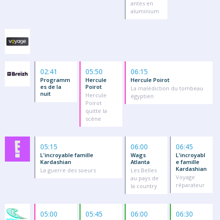
antes en
aluminium
02:41
05:50
06:15
Programm
Hercule
Hercule Poirot
es de la
Poirot
La malédiction du tombeau
nuit
Hercule
égyptien
Poirot
quitte la
scène
05:15
06:00
06:45
L'incroyable famille
Wags
L'incroyabl
Kardashian
Atlanta
e famille
Kardashian
La guerre des soeurs
Les Belles
Voyage
au pays de
réparateur
la country
05:00
05:45
06:00
06:30