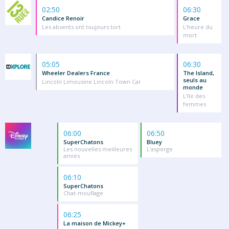
02:50
06:30
Candice Renoir
Grace
Les absents ont toujours tort
L'heure du
mort
05:05
06:30
Wheeler Dealers France
The Island,
seuls au
Lincoln Limousine Lincoln Town Car
monde
L'île des
femmes
06:00
06:50
SuperChatons
Bluey
Les nouvelles meilleures
L'asperge
amies
06:10
SuperChatons
Chat-mouflage
06:25
La maison de Mickey+