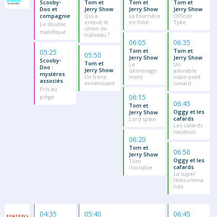
Scooby-
Tom et
Tom et
Tom et
Doo et
Jerry Show
Jerry Show
Jerry Show
compagnie
Qui a
La fourrière
Officier
enlevé le
en folie
Tyke
Le double
chien de
maléfique
traîneau ?
06:05
06:35
Tom et
Tom et
05:25
05:50
Jerry Show
Jerry Show
Scooby-
Tom et
Le
Un
Doo :
Jerry Show
déménage
adorable
mystères
Un frère
ment
vilain petit
associés
envahissant
canard
Pris au
06:15
piège
06:45
Tom et
Oggy et les
Jerry Show
cafards
Lord spike
Les cafards
vaudous
06:20
Tom et
06:50
Jerry Show
Oggy et les
Tom
cafards
l'invisible
La super
télécomma
nde
04:35
05:40
06:45