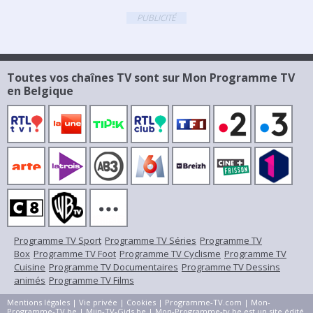
PUBLICITÉ
Toutes vos chaînes TV sont sur Mon Programme TV
en Belgique
Programme TV Sport
Programme TV Séries
Programme TV
Box
Programme TV Foot
Programme TV Cyclisme
Programme TV
Cuisine
Programme TV Documentaires
Programme TV Dessins
animés
Programme TV Films
Mentions légales
|
Vie privée
|
Cookies
|
Programme-TV.com
|
Mon-
Programme-TV.be
|
Mijn-TV-Gids.be
| Mon-Programme-tv.be est un site édité