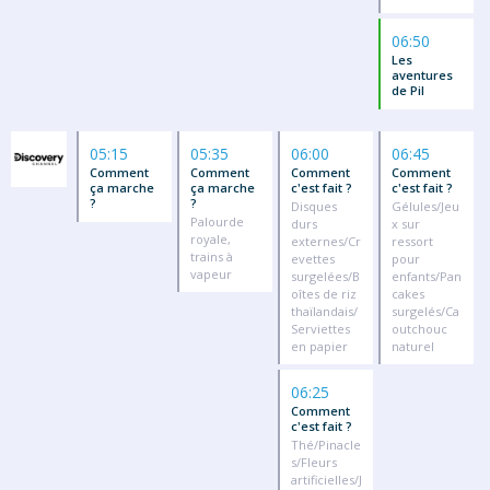
06:50
Les
aventures
de Pil
05:15
05:35
06:00
06:45
Comment
Comment
Comment
Comment
ça marche
ça marche
c'est fait ?
c'est fait ?
?
?
Disques
Gélules/Jeu
Palourde
durs
x sur
royale,
externes/Cr
ressort
trains à
evettes
pour
vapeur
surgelées/B
enfants/Pan
oîtes de riz
cakes
thaïlandais/
surgelés/Ca
Serviettes
outchouc
en papier
naturel
06:25
Comment
c'est fait ?
Thé/Pinacle
s/Fleurs
artificielles/J