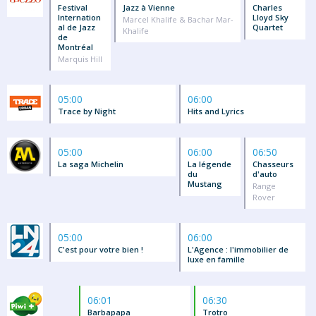
Festival
Jazz à Vienne
Charles
Internation
Lloyd Sky
Marcel Khalife & Bachar Mar-
al de Jazz
Quartet
Khalife
de
Montréal
Marquis Hill
05:00
06:00
Trace by Night
Hits and Lyrics
05:00
06:00
06:50
La saga Michelin
La légende
Chasseurs
du
d'auto
Mustang
Range
Rover
05:00
06:00
C'est pour votre bien !
L'Agence : l'immobilier de
luxe en famille
06:01
06:30
Barbapapa
Trotro