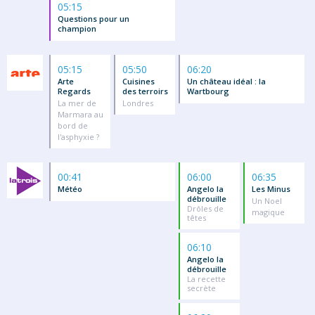
05:15
Questions pour un
champion
05:15
05:50
06:20
Arte
Cuisines
Un château idéal : la
Regards
des terroirs
Wartbourg
La mer de
Londres
Marmara au
bord de
l'asphyxie ?
00:41
06:00
06:35
Météo
Angelo la
Les Minus
débrouille
Un Noel
Drôles de
magique
têtes
06:10
Angelo la
débrouille
La recette
secrète