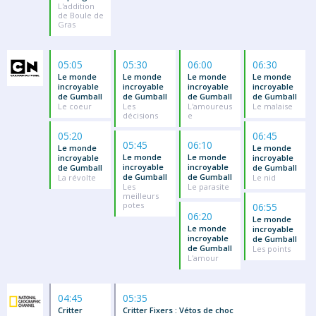
L'addition
de Boule de
Gras
05:05
05:30
06:00
06:30
Le monde
Le monde
Le monde
Le monde
incroyable
incroyable
incroyable
incroyable
de Gumball
de Gumball
de Gumball
de Gumball
Le coeur
Les
L'amoureus
Le malaise
décisions
e
05:20
06:45
05:45
06:10
Le monde
Le monde
Le monde
Le monde
incroyable
incroyable
incroyable
incroyable
de Gumball
de Gumball
de Gumball
de Gumball
La révolte
Le nid
Les
Le parasite
meilleurs
potes
06:55
06:20
Le monde
Le monde
incroyable
incroyable
de Gumball
de Gumball
Les points
L'amour
04:45
05:35
Critter
Critter Fixers : Vétos de choc