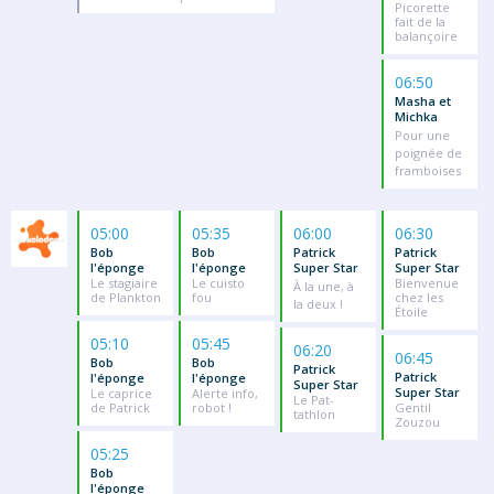
Picorette
fait de la
balançoire
06:50
Masha et
Michka
Pour une
poignée de
framboises
05:00
05:35
06:00
06:30
Bob
Bob
Patrick
Patrick
l'éponge
l'éponge
Super Star
Super Star
Le stagiaire
Le cuisto
Bienvenue
À la une, à
de Plankton
fou
chez les
la deux !
Étoile
05:10
05:45
06:20
06:45
Bob
Bob
Patrick
Patrick
l'éponge
l'éponge
Super Star
Super Star
Le caprice
Alerte info,
Le Pat-
de Patrick
robot !
Gentil
tathlon
Zouzou
05:25
Bob
l'éponge