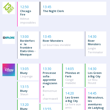
12:50
13:45
Chicago
The Night Clerk
Fire
Adieux
impossibles
13:00
13:45
14:30
Borderforc
River Monsters
River
e : la
Monsters
Le bourreau invisible
frontière
Jungle
Etats-Unis -
Terminator
Mexique
13:05
13:30
14:05
14:30
Bluey
Princesse
Phinéas et
Les Green
L'asperge
sofia :
Ferb
à Big City
apprentie
Congé
Le filou
maladie
filouté
magicienn
13:15
e
Bluey
Bienvenue
14:20
14:45
Shaun
à
Les Green
Miraculous,
charmswell
à Big City
les
13:20
La foire aux
aventures
amis
de Ladybug
13:55
Bluey