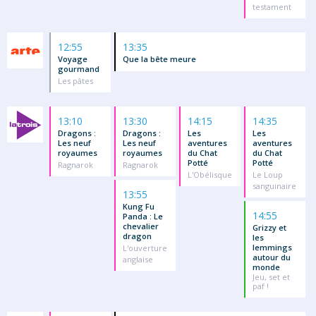
testament
12:55
13:35
Voyage
Que la bête meure
gourmand
Les pâtes
13:10
13:30
14:15
14:35
Dragons :
Dragons :
Les
Les
Les neuf
Les neuf
aventures
aventures
royaumes
royaumes
du Chat
du Chat
Potté
Potté
Ragnarok
Ragnarok
L'Obélisque
Le Loup
sanguinaire
13:55
Kung Fu
14:55
Panda : Le
chevalier
Grizzy et
dragon
les
lemmings
L'ouverture
autour du
anglaise
monde
Jeu, set et
paf !