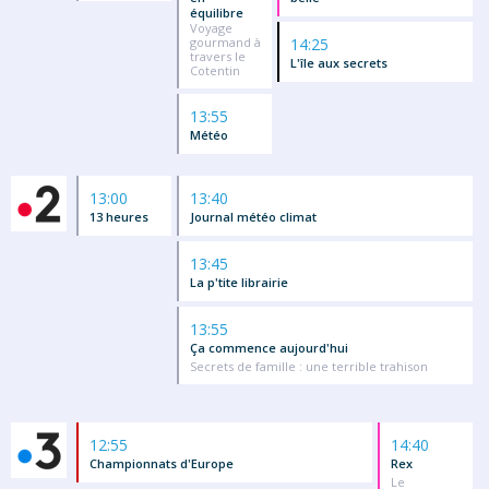
équilibre
Voyage
gourmand à
14:25
travers le
L'île aux secrets
Cotentin
13:55
Météo
13:00
13:40
13 heures
Journal météo climat
13:45
La p'tite librairie
13:55
Ça commence aujourd'hui
Secrets de famille : une terrible trahison
12:55
14:40
Championnats d'Europe
Rex
Le