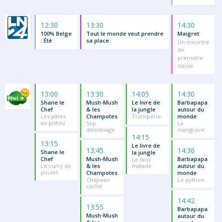
12:30
13:30
14:30
100% Belge
Tout le monde veut prendre
Maigret
: Été
sa place
Un meurtre
de
première
classe
13:00
13:30
14:05
14:30
Shane le
Mush-Mush
Le livre de
Barbapapa
Chef
& les
la jungle
autour du
Les pâtes
Champotes
Tromperie
monde
au pistou
Sep
La
déménage
mangrove
14:15
13:15
Le livre de
13:45
14:36
Shane le
la jungle
Chef
Mush-Mush
Barbapapa
Le faux
Le curry de
& les
malade
autour du
poulet
Champotes
monde
Chapeau
Le python
caché
14:42
13:55
Barbapapa
Mush-Mush
autour du