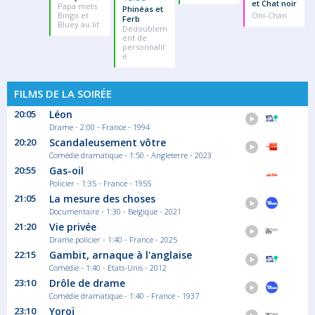
et Chat noir
Papa mets
Phinéas et
Bingo et
Oni-Chan
Ferb
Bluey au lit
Dédoublem
ent de
personnalit
é
FILMS DE LA SOIRÉE
20:05
Léon
Drame - 2:00 - France - 1994
20:20
Scandaleusement vôtre
Comédie dramatique - 1:50 - Angleterre - 2023
20:55
Gas-oil
Policier - 1:35 - France - 1955
21:05
La mesure des choses
Documentaire - 1:30 - Belgique - 2021
21:20
Vie privée
Drame policier - 1:40 - France - 2025
22:15
Gambit, arnaque à l'anglaise
Comédie - 1:40 - Etats-Unis - 2012
23:10
Drôle de drame
Comédie dramatique - 1:40 - France - 1937
23:10
Yoroï