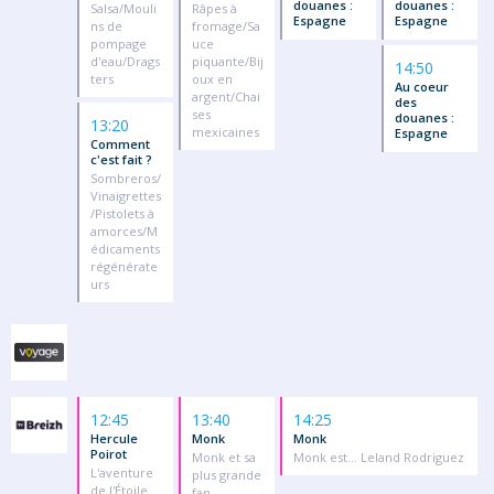
douanes :
douanes :
Salsa/Mouli
Râpes à
Espagne
Espagne
ns de
fromage/Sa
pompage
uce
d'eau/Drags
piquante/Bij
14:50
ters
oux en
Au coeur
argent/Chai
des
ses
douanes :
13:20
mexicaines
Espagne
Comment
c'est fait ?
Sombreros/
Vinaigrettes
/Pistolets à
amorces/M
édicaments
régénérate
urs
12:45
13:40
14:25
Hercule
Monk
Monk
Poirot
Monk et sa
Monk est... Leland Rodriguez
L'aventure
plus grande
de l'Étoile
fan