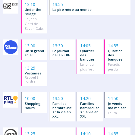
13:10
13:55
Under the
La pire mère au monde
Bridge
Le John
Gotti de
Seven Oaks
13:00
13:30
14:05
14:55
Un si grand
Le journal
Quartier
Quartier
soleil
de la RTBF
des
des
banques
banques
La loi du
Paradis
13:25
plus fort
perdu
Vestiaires
Rappel à
l'ordre
10:00
13:50
14:20
14:50
Shopping
Familles
Familles
Je vends
Hours
nombreuse
nombreuse
ma maison
s : la vie en
s : la vie en
Laura
XXL
XXL
13:25
14:10
14:55