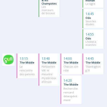
& les
monde
Champotes
Le tigre
Les
ouvreurs
de bocaux
14:45
Odo
Sous les
étoiles
14:55
Odo
L'hôtel à
insectes
13:15
13:40
14:00
14:45
The Middle
The Middle
The Middle
The Middle
La
Halloween
Chacun son
Thanksgivin
rencontre
VIII: le
rôle
g IX
des parents
meurtre
mystérieux
14:20
d'Orson
The Middle
Recherche
rencard
désespéré
ment