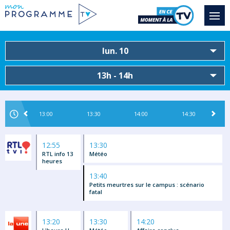
lun. 10
13h - 14h
13:00
13:30
14:00
14:30
12:55
13:30
RTL info 13
Météo
heures
13:40
Petits meurtres sur le campus : scénario
fatal
13:20
13:30
14:20