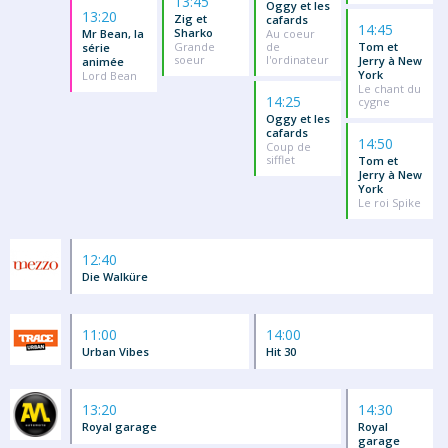
13:45
Oggy et les
13:20
Zig et
cafards
14:45
Sharko
Mr Bean, la
Au coeur
Grande
de
Tom et
série
soeur
l'ordinateur
Jerry à New
animée
York
Lord Bean
Le chant du
14:25
cygne
Oggy et les
cafards
14:50
Coup de
sifflet
Tom et
Jerry à New
York
Le roi Spike
12:40
Die Walküre
11:00
14:00
Urban Vibes
Hit 30
13:20
14:30
Royal garage
Royal
garage