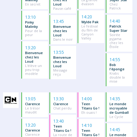
évasion
En secret
Loud
Chez
Patrick
Pause-café
14:20
13:10
14:40
13:45
Wylde Pak
Pinky
Le festival
Patrick
Malinky
Bienvenue
du film de
Super Star
Peur de la
chez les
Canyon
peur
Soirée
Loud
Valley
pyjama
Dans le noir
chez les
Étoile
13:20
13:55
Bienvenue
chez les
Bienvenue
14:55
Loud
chez les
Bob
L'élève un
Loud
l'éponge
peu trop
Message
Krabs
modèle
reçu
double la
mise
13:05
13:30
14:00
14:35
Clarence
Clarence
Teen
Le monde
Le trésor
Chat perdu
Titans Go !
incroyable
maudit
Eh ouais !
de Gumball
Le Cycle
13:40
13:20
14:10
Teen
14:45
Clarence
Titans Go !
Teen
Clarence
La route de
Titans Go !
Le monde