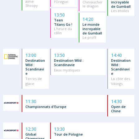
aime
l'Oregon
Chevaucher
incroyable
Shoopy
le dragon
de Gumball
Les étoiles
13:50
14:20
Teen
Titans Go !
Le monde
L'heure du
incroyable
câlin
de Gumball
Le profil
13:00
13:50
14:40
Destination
Destination Wild :
Destination
Wild :
Scandinavie
Wild :
Scandinavi
Scandinavi
Eaux mystiques
e
e
Terres de
La côte des
glace
Vikings
11:30
14:30
Championnats d'Europe
Open de
Chine
12:30
13:30
Global
Tour de Pologne
Champions