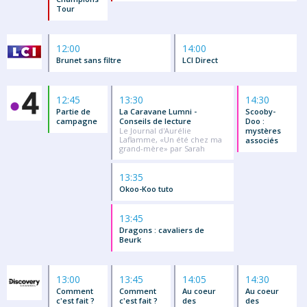
Tour
12:00
14:00
Brunet sans filtre
LCI Direct
12:45
13:30
14:30
Partie de
La Caravane Lumni -
Scooby-
campagne
Conseils de lecture
Doo :
Le Journal d'Aurélie
mystères
Laflamme, «Un été chez ma
associés
grand-mère» par Sarah
13:35
Okoo-Koo tuto
13:45
Dragons : cavaliers de
Beurk
13:00
13:45
14:05
14:30
Comment
Comment
Au coeur
Au coeur
c'est fait ?
c'est fait ?
des
des