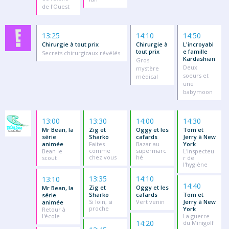
de l'Ouest
13:25
14:10
14:50
Chirurgie à tout prix
Chirurgie à
L'incroyabl
tout prix
e famille
Secrets chirurgicaux révélés
Kardashian
Gros
Deux
mystère
soeurs et
médical
une
babymoon
13:00
13:30
14:00
14:30
Mr Bean, la
Zig et
Oggy et les
Tom et
série
Sharko
cafards
Jerry à New
animée
Faites
Bazar au
York
comme
supermarc
Bean le
L'inspecteu
chez vous
hé
scout
r de
l'hygiène
13:35
14:10
13:10
14:40
Zig et
Oggy et les
Mr Bean, la
Sharko
cafards
Tom et
série
Si loin, si
Vert venin
Jerry à New
animée
proche
York
Retour à
l'école
La guerre
14:20
du Minigolf