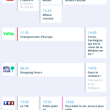
L'heure H
Météo
Affaire conclue
Le drame
du Heysel
13:35
Affaire
conclue
11:35
14:45
Championnats d'Europe
Corse,
Sardaigne,
qui est la
reine de la
Méditerran
ée ?
08:30
14:50
Shopping Hours
Dans le
vestiaire !
Championn
at de
Belgique
13:00
13:50
14:00
Le 13h
Petits plats
Plus belle la vie, encore plus
en
belle