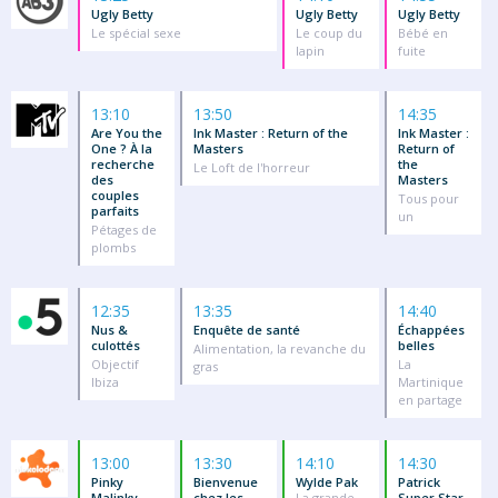
Ugly Betty
Ugly Betty
Ugly Betty
Le spécial sexe
Le coup du
Bébé en
lapin
fuite
13:10
13:50
14:35
Are You the
Ink Master : Return of the
Ink Master :
One ? À la
Masters
Return of
recherche
the
Le Loft de l'horreur
des
Masters
couples
Tous pour
parfaits
un
Pétages de
plombs
12:35
13:35
14:40
Nus &
Enquête de santé
Échappées
culottés
belles
Alimentation, la revanche du
Objectif
La
gras
Ibiza
Martinique
en partage
13:00
13:30
14:10
14:30
Pinky
Bienvenue
Wylde Pak
Patrick
Malinky
chez les
La grande
Super Star