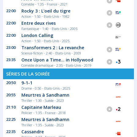
Arctic Race of Norway
Comédie - 1:35 - France - 2021
22:00
Rocky 3 : L'oeil du tigre
Sport Cyclisme
Action - 1:50 - Etats-Unis - 1982
22:00
Entre deux rives
Fantastique - 1:40 - Etats-Unis - 2005
22:00
London Calling
Action - 1:50 - Etats-Unis - 2025
23:00
Transformers 2 : La revanche
Science-fiction - 2:40 - Etats-Unis - 2009
23:35
Once Upon a Time... in Hollywood
Comédie dramatique - 2:35 - Etats-Unis - 2019
SÉRIES DE LA SOIRÉE
20:50
9-1-1
Drame - 0:50 - Etats-Unis - 2025
20:55
Meurtres à Sandhamn
Thriller - 1:30 - Suède - 2023
21:10
Capitaine Marleau
Policier - 1:35 - France - 2018
22:25
Meurtres à Sandhamn
Thriller - 1:35 - Suède - 2023
22:35
Cassandre