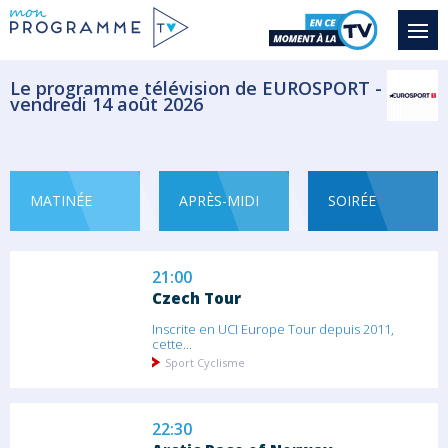
Blessé au poignet droit depuis avril
dernier,...
Sport Tennis
Le programme télévision de EUROSPORT -
vendredi 14 août 2026
19:00
Masters 1000 de Cincinnati
Blessé au poignet droit depuis avril
dernier,...
MATINÉE
APRÈS-MIDI
SOIRÉE
Sport Tennis
21:00
Czech Tour
Inscrite en UCI Europe Tour depuis 2011,
cette...
Sport Cyclisme
22:30