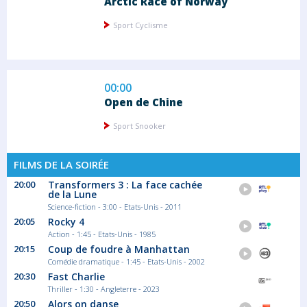
Arctic Race of Norway
Sport Cyclisme
00:00
Open de Chine
Sport Snooker
FILMS DE LA SOIRÉE
20:00
Transformers 3 : La face cachée
01:30
de la Lune
Czech Tour
Science-fiction - 3:00 - Etats-Unis - 2011
20:05
Rocky 4
Inscrite en UCI Europe Tour depuis 2011,
cette...
Action - 1:45 - Etats-Unis - 1985
Sport Cyclisme
20:15
Coup de foudre à Manhattan
Comédie dramatique - 1:45 - Etats-Unis - 2002
20:30
Fast Charlie
Thriller - 1:30 - Angleterre - 2023
02:45
20:50
Alors on danse