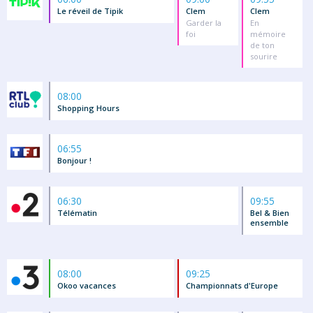
Le réveil de Tipik
Clem
Clem
Garder la
En
foi
mémoire
de ton
sourire
08:00
Shopping Hours
06:55
Bonjour !
06:30
09:55
Télématin
Bel & Bien
ensemble
08:00
09:25
Okoo vacances
Championnats d'Europe