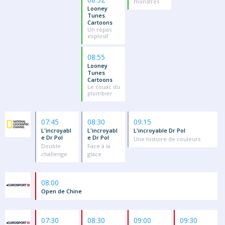
monstres
Looney
Tunes
Cartoons
Un repas
explosif
08:55
Looney
Tunes
Cartoons
Le couac du
plombier
07:45
08:30
09:15
L'incroyabl
L'incroyabl
L'incroyable Dr Pol
e Dr Pol
e Dr Pol
Une histoire de couleurs
Double
Face à la
challenge
glace
08:00
Open de Chine
07:30
08:30
09:00
09:30