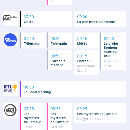
s
07:30
09:00
On ira
La pire mère au monde
07:50
08:30
09:10
09:50
Télématin
Télématin
Météo
Le projet
Bonheur
intérieur
08:50
09:15
brut
La santé du
L'art et la
Château !
matière
corps
Maintenon -
Saché
06:00
Le Good Morning
07:35
08:35
09:25
Les
Les
Les mystères de l'amour
mystères
mystères
Danger persistant
de l'amour
de l'amour
Triste
La triste