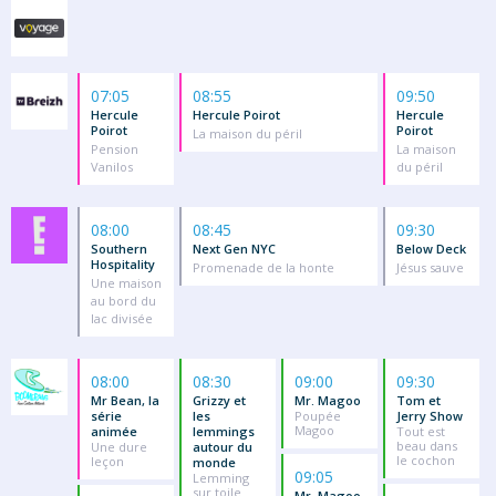
07:05
08:55
09:50
Hercule
Hercule Poirot
Hercule
Poirot
Poirot
La maison du péril
Pension
La maison
Vanilos
du péril
08:00
08:45
09:30
Southern
Next Gen NYC
Below Deck
Hospitality
Promenade de la honte
Jésus sauve
Une maison
au bord du
lac divisée
08:00
08:30
09:00
09:30
Mr Bean, la
Grizzy et
Mr. Magoo
Tom et
série
les
Poupée
Jerry Show
Magoo
animée
lemmings
Tout est
beau dans
Une dure
autour du
le cochon
leçon
monde
09:05
Lemming
sur toile
Mr. Magoo