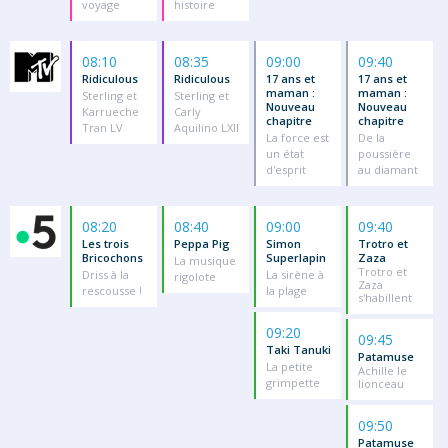
voyage
histoire
08:10
08:35
09:00
09:40
Ridiculous
Ridiculous
17 ans et
17 ans et
maman :
maman :
Sterling et
Sterling et
Nouveau
Nouveau
Karrueche
Carly
chapitre
chapitre
Tran LV
Aquilino LXII
La force est
De la
un état
poussière
d'esprit
au diamant
08:20
08:40
09:00
09:40
Les trois
Peppa Pig
Simon
Trotro et
Bricochons
Superlapin
Zaza
La musique
Trotro et
Driss à la
La sirène à
rigolote
Zaza
rescousse !
la plage
s'habillent
09:20
09:45
Taki Tanuki
Patamuse
La petite
Achille le
grimpette
lionceau
09:50
Patamuse