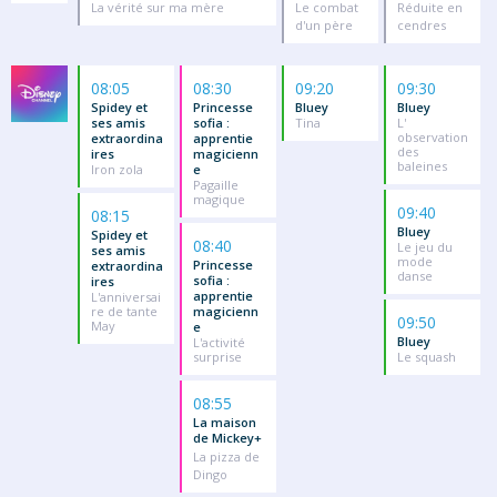
La vérité sur ma mère
Le combat
Réduite en
d'un père
cendres
08:05
08:30
09:20
09:30
Spidey et
Princesse
Bluey
Bluey
ses amis
sofia :
Tina
L'
observation
extraordina
apprentie
des
ires
magicienn
baleines
Iron zola
e
Pagaille
magique
09:40
08:15
Bluey
Spidey et
08:40
Le jeu du
ses amis
mode
Princesse
extraordina
danse
sofia :
ires
apprentie
L'anniversai
re de tante
magicienn
09:50
May
e
Bluey
L'activité
surprise
Le squash
08:55
La maison
de Mickey+
La pizza de
Dingo