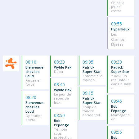
Chloé la
jeune
castor
09:55
Hyperlieux
Les
Champs-
Élysées
08:10
08:30
09:05
09:30
Bienvenue
Wylde Pak
Patrick
Patrick
chez les
Dubu
Super Star
Super Star
Loud
Comme à la
Y a-t-il un
maison !
réalisateur
Farces en
08:40
dans la salle
force
?
Wylde Pak
09:15
Le jour de
08:20
repos de
Patrick
09:45
Jack
Bienvenue
Super Star
Bob
chez les
Coup de
l'éponge
foudre
Loud
08:50
accidentel
Mamagedd
Opération
on
opéra
Bob
l'éponge
Témoin
09:55
sous
protection
Bob