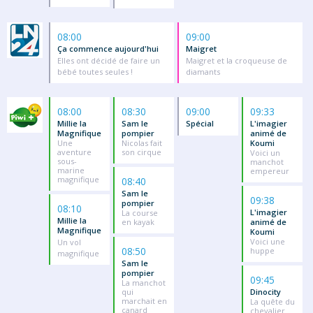
08:00
09:00
Ça commence aujourd'hui
Maigret
Elles ont décidé de faire un
Maigret et la croqueuse de
bébé toutes seules !
diamants
08:00
08:30
09:00
09:33
Millie la
Sam le
Spécial
L'imagier
Magnifique
pompier
animé de
Une
Nicolas fait
Koumi
aventure
son cirque
Voici un
sous-
manchot
marine
empereur
magnifique
08:40
Sam le
09:38
pompier
08:10
L'imagier
La course
Millie la
en kayak
animé de
Magnifique
Koumi
Voici une
Un vol
08:50
huppe
magnifique
Sam le
pompier
09:45
La manchot
qui
Dinocity
marchait en
La quête du
canard
chevalier