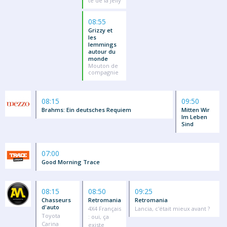
té de la Jelly
08:55
Grizzy et
les
lemmings
autour du
monde
Mouton de
compagnie
08:15
09:50
Brahms: Ein deutsches Requiem
Mitten Wir
Im Leben
Sind
07:00
Good Morning Trace
08:15
08:50
09:25
Chasseurs
Retromania
Retromania
d'auto
4X4 Français
Lancia, c'était mieux avant ?
Toyota
: oui, ça
Carina
existe