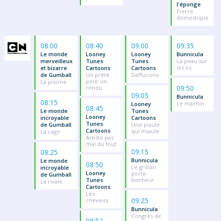
l'éponge
Pierre
domestique
08:00
08:40
09:00
09:35
Le monde
Looney
Looney
Bunnicula
merveilleux
Tunes
Tunes
La peau sur
les os
et bizarre
Cartoons
Cartoons
de Gumball
Un prêté
Daffuccino
pour un
La piscine
09:50
rendu
09:05
Bunnicula
08:15
Le machin
Looney
08:45
Le monde
Tunes
Looney
incroyable
Cartoons
Tunes
de Gumball
Une piaule
Cartoons
qui miaule
La cage
Artiste pas
mal du tout
09:15
08:25
Bunnicula
Le monde
08:50
Le grillon
incroyable
Looney
porte-
de Gumball
Tunes
bonheur
La rivale
Cartoons
Les
09:25
cheveux
Bunnicula
Congrès de
08:52