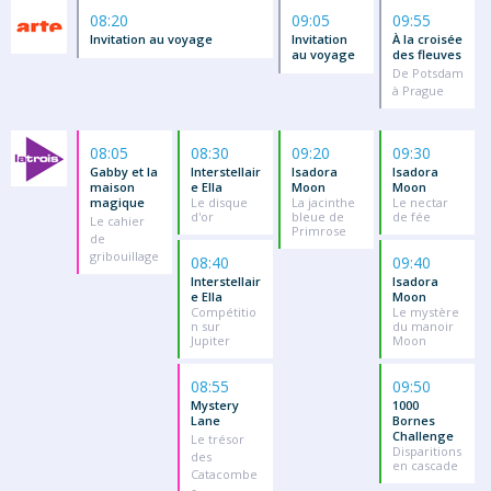
08:20
09:05
09:55
Invitation au voyage
Invitation
À la croisée
au voyage
des fleuves
De Potsdam
à Prague
08:05
08:30
09:20
09:30
Gabby et la
Interstellair
Isadora
Isadora
maison
e Ella
Moon
Moon
magique
Le disque
La jacinthe
Le nectar
d'or
bleue de
de fée
Le cahier
Primrose
de
gribouillage
08:40
09:40
Interstellair
Isadora
e Ella
Moon
Compétitio
Le mystère
n sur
du manoir
Jupiter
Moon
08:55
09:50
Mystery
1000
Lane
Bornes
Challenge
Le trésor
Disparitions
des
en cascade
Catacombe