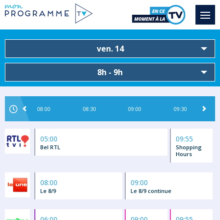
ven. 14
8h - 9h
08:00
08:30
09:00
09:30
05:00
09:55
Bel RTL
Shopping
Hours
08:00
09:00
Le 8/9
Le 8/9 continue
06:00
09:00
09:55