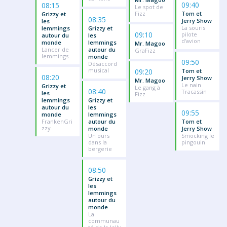
09:40
08:15
Le spot de
Fizz
Tom et
Grizzy et
08:35
Jerry Show
les
La souris
lemmings
Grizzy et
09:10
pilote
autour du
les
d'avion
monde
lemmings
Mr. Magoo
Lancer de
autour du
GraFizz
lemmings
monde
09:50
Désaccord
musical
09:20
Tom et
08:20
Jerry Show
Mr. Magoo
Le nain
Grizzy et
Le gang à
08:40
Tracassin
les
Fizz
lemmings
Grizzy et
autour du
les
09:55
monde
lemmings
FrankenGri
autour du
Tom et
zzy
monde
Jerry Show
Un ours
Smocking le
dans la
pingouin
bergerie
08:50
Grizzy et
les
lemmings
autour du
monde
La
communau