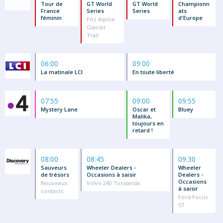
Tour de
GT World
GT World
Championn
France
Series
Series
ats
féminin
d'Europe
Pitz Alpine
Glacier
Trail
06:00
09:00
La matinale LCI
En toute liberté
07:55
09:00
09:55
Mystery Lane
Oscar et
Bluey
Malika,
toujours en
retard !
08:00
08:45
09:30
Sauveurs
Wheeler Dealers -
Wheeler
de trésors
Occasions à saisir
Dealers -
Occasions
Nouveaux
Volvo 240 Torslanda
à saisir
contacts
Ford Focus
ST