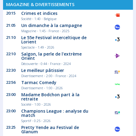
MAGAZINE & DIVERTISSEMENTS
20:15
Crimes et indices
Société - 1:40 - Belgique
21:05
Un dimanche à la campagne
Magazine - 1:45 - France - 2025
21:10
Le 55e Festival interceltique de
Lorient
Spectacle - 1:49 - 2026
22:10
Saïgon, la perle de l'extrème
Orient
Découverte - 0:44 - France - 2024
22:30
Le meilleur pâtissier
Divertissement - 2:00 - France - 2024
22:56
Tarmac Comedy
Divertissement - 1:00 - 2026
23:00
Madame Bodchon part à la
retraite
Société - 1:00 - 2026
23:00
Champions League : analyse du
match
Sportif - 0:25 - 2026
23:25
Pretty Yende au Festival de
Glanum