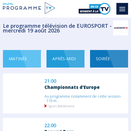
Masters 1000 de Cincinnati
Sport Tennis
Le programme télévision de EUROSPORT -
mercredi 19 août 2026
19:00
Masters 1000 de Cincinnati
Sport Tennis
MATINÉE
APRÈS-MIDI
SOIRÉE
21:00
Championnats d'Europe
Au programme notamment de cette session
: 110 m...
Sport Athlétisme
22:00