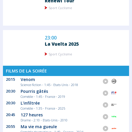
Renewi Tour
Sport Cyclisme
23:00
La Vuelta 2025
Sport Cyclisme
FILMS DE LA SOIRÉE
20:15
Venom
00:00
Science-fiction - 1:45 - Etats-Unis - 2018
Open d'Écosse
20:30
Pourris gâtés
La saison passée, le Chinois Lei Peifan (22
Comédie - 1:45 - France - 2019
ans)...
20:30
L'infiltrée
Sport Snooker
Comédie - 1:35 - France - 2025
20:45
127 heures
Drame - 2:10 - Etats-Unis - 2010
01:30
20:55
Ma vie ma gueule
Comédie dramatique - 1:40 - France - 2024