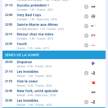
Renewi Tour
21:10
Ducobu président !
Sport Cyclisme
Comédie - 1:35 - France - 2021
22:00
Very Bad Cops
Comédie - 1:40 - Etats-Unis - 2010
22:05
Sainte-Marie-aux-Mines
Comédie policière - 1:25 - France - 2025
03:00
22:15
Retour chez ma mère
Open d'Écosse
Comédie - 1:40 - France - 2015
La saison passée, le Chinois Lei Peifan (22
22:35
Youth
ans)...
Drame - 1:55 - Italie - 2015
Sport Snooker
SÉRIES DE LA SOIRÉE
20:30
Disparue
Drame - 0:55 - France - 2014
21:10
Les Invisibles
Policier - 1:00 - France - 2023
21:55
Vise le coeur
Policier - 0:55 - France - 2023
22:45
New York, unité spéciale
Policier - 0:45 - Etats-Unis - 2018
23:05
Les Invisibles
Policier - 1:00 - France - 2023