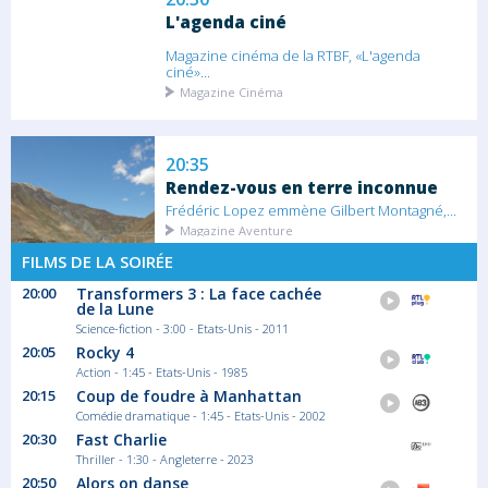
L'agenda ciné
Magazine cinéma de la RTBF, «L'agenda
ciné»...
Magazine Cinéma
20:35
Rendez-vous en terre inconnue
Frédéric Lopez emmène Gilbert Montagné,...
Magazine Aventure
FILMS DE LA SOIRÉE
20:00
Transformers 3 : La face cachée
de la Lune
22:15
Science-fiction - 3:00 - Etats-Unis - 2011
Des trains pas comme les autres
20:05
Rocky 4
Saison 6 épisode 1
Action - 1:45 - Etats-Unis - 1985
En Afrique, Philippe Gougler découvre des
20:15
Coup de foudre à Manhattan
trains...
Comédie dramatique - 1:45 - Etats-Unis - 2002
Série documentaire Découverte
20:30
Fast Charlie
Thriller - 1:30 - Angleterre - 2023
20:50
Alors on danse