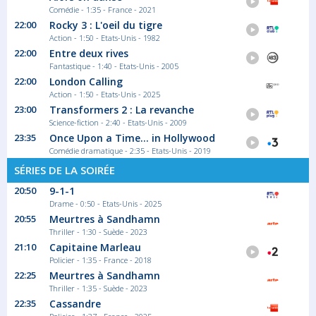
23:05
Comédie - 1:35 - France - 2021
Maisons et hôtels de légende
22:00
Rocky 3 : L'oeil du tigre
Face à la mer de Glace, ce mythique refuge...
Action - 1:50 - Etats-Unis - 1982
Magazine Découverte
22:00
Entre deux rives
Fantastique - 1:40 - Etats-Unis - 2005
22:00
London Calling
Action - 1:50 - Etats-Unis - 2025
23:50
23:00
Transformers 2 : La revanche
Les rencontres du «Papotin»
Science-fiction - 2:40 - Etats-Unis - 2009
23:35
Once Upon a Time... in Hollywood
Figure incontournable de la comédie
Comédie dramatique - 2:35 - Etats-Unis - 2019
française,...
Magazine Société
SÉRIES DE LA SOIRÉE
20:50
9-1-1
Drame - 0:50 - Etats-Unis - 2025
00:20
20:55
Meurtres à Sandhamn
19 trente avec interprétation en
Thriller - 1:30 - Suède - 2023
langue des signes
21:10
Capitaine Marleau
Policier - 1:35 - France - 2018
Tous les jours, retrouvez le JT de 19h30
traduit...
22:25
Meurtres à Sandhamn
Journal
Thriller - 1:35 - Suède - 2023
22:35
Cassandre