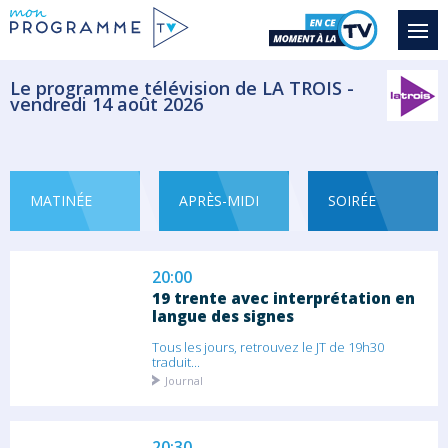
Saison 14 épisode
Le quotidien des soigneurs animaliers,...
Série documentaire Animalier
Le programme télévision de LA TROIS -
vendredi 14 août 2026
19:55
Météo
Météo
MATINÉE
APRÈS-MIDI
SOIRÉE
20:00
19 trente avec interprétation en
langue des signes
Tous les jours, retrouvez le JT de 19h30
traduit...
Journal
20:30