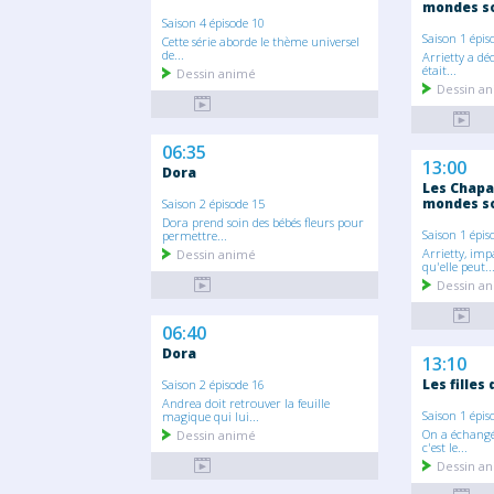
mondes so
Saison 4 épisode 10
Saison 1 épis
Cette série aborde le thème universel
de...
Arrietty a dé
était...
Dessin animé
Dessin a
06:35
13:00
Dora
Les Chapa
mondes so
Saison 2 épisode 15
Dora prend soin des bébés fleurs pour
Saison 1 épis
permettre...
Arrietty, im
Dessin animé
qu'elle peut..
Dessin a
06:40
Dora
13:10
Les filles
Saison 2 épisode 16
Andrea doit retrouver la feuille
Saison 1 épis
magique qui lui...
On a échangé
Dessin animé
c'est le...
Dessin a