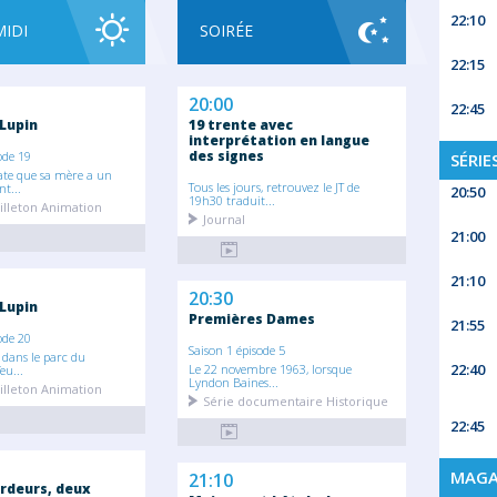
22:10
MIDI
SOIRÉE
22:15
20:00
22:45
 Lupin
19 trente avec
interprétation en langue
des signes
ode 19
SÉRIE
ate que sa mère a un
Tous les jours, retrouvez le JT de
t...
20:50
19h30 traduit...
illeton Animation
Journal
21:00
21:10
20:30
 Lupin
Premières Dames
21:55
ode 20
Saison 1 épisode 5
, dans le parc du
22:40
Le 22 novembre 1963, lorsque
eu...
Lyndon Baines...
illeton Animation
Série documentaire Historique
22:45
MAGA
21:10
rdeurs, deux