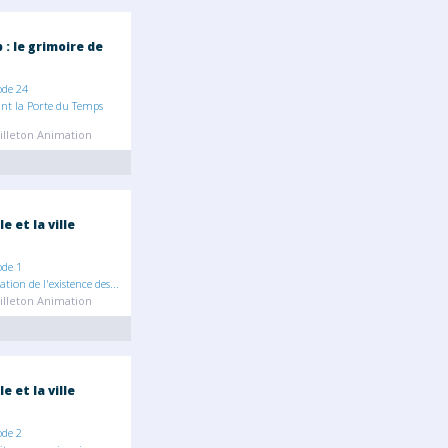
: le grimoire de
ode 24
ant la Porte du Temps
illeton Animation
 et la ville
ode 1
ation de l'existence des...
illeton Animation
 et la ville
ode 2