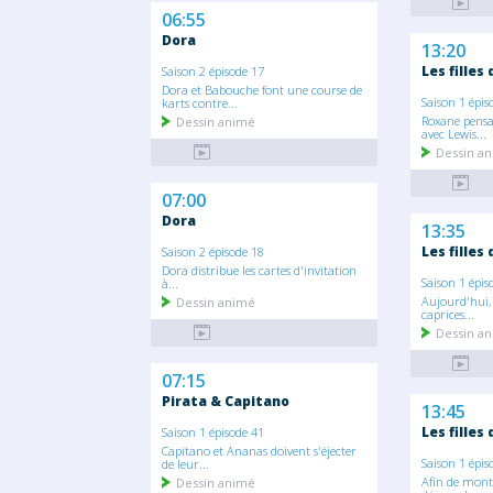
06:55
Dora
13:20
Les filles
Saison 2 épisode 17
Dora et Babouche font une course de
Saison 1 épis
karts contre...
Roxane pensai
Dessin animé
avec Lewis...
Dessin a
07:00
Dora
13:35
Les filles
Saison 2 épisode 18
Dora distribue les cartes d'invitation
Saison 1 épis
à...
Aujourd'hui,
Dessin animé
caprices...
Dessin a
07:15
Pirata & Capitano
13:45
Les filles
Saison 1 épisode 41
Capitano et Ananas doivent s'éjecter
Saison 1 épis
de leur...
Afin de mont
Dessin animé