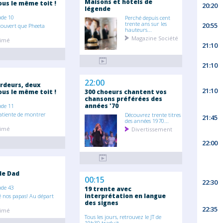
Maisons et hôtels de
us le même toit !
20:20
légende
ode 10
Perché depuis cent
trente ans sur les
20:55
couvert que Pheeta
hauteurs...
Magazine Société
nimé
21:10
21:10
22:00
rdeurs, deux
21:10
us le même toit !
300 choeurs chantent vos
chansons préférées des
années '70
ode 11
patiente de montrer
Découvrez trente titres
21:45
.
des années 1970...
nimé
Divertissement
22:00
 de Dad
00:15
22:30
ode 43
19 trente avec
interprétation en langue
 nos papas! Au départ
des signes
22:35
nimé
Tous les jours, retrouvez le JT de
19h30 traduit...