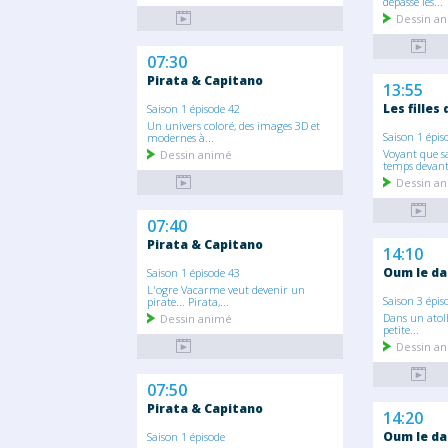
dépasse les...
Dessin a
07:30
Pirata & Capitano
13:55
Les filles
Saison 1 épisode 42
Un univers coloré, des images 3D et
Saison 1 épis
modernes à...
Voyant que sa
Dessin animé
temps devant.
Dessin a
07:40
Pirata & Capitano
14:10
Oum le da
Saison 1 épisode 43
L'ogre Vacarme veut devenir un
Saison 3 épis
pirate... Pirata,...
Dans un atoll
Dessin animé
petite...
Dessin a
07:50
Pirata & Capitano
14:20
Oum le da
Saison 1 épisode