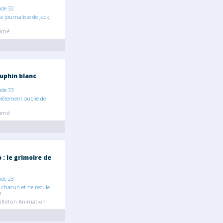
ode 32
e journaliste de Jack,
nimé
uphin blanc
ode 33
ètement oublié de
nimé
: le grimoire de
ode 23
 chacun et ne recule
...
illeton Animation