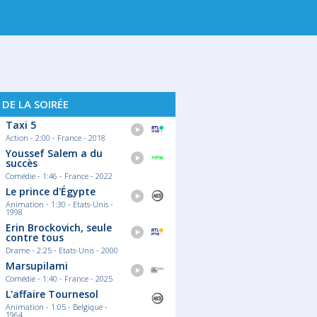
. 13
VEN. 14
SAM. 15
DIM. 16
LU
 DE LA SOIRÉE
Taxi 5
Action - 2:00 - France - 2018
Youssef Salem a du
succès
Comédie - 1:46 - France - 2022
Le prince d'Égypte
Animation - 1:30 - Etats-Unis -
1998
Erin Brockovich, seule
contre tous
Drame - 2:25 - Etats-Unis - 2000
Marsupilami
Comédie - 1:40 - France - 2025
L'affaire Tournesol
Animation - 1:05 - Belgique -
1964