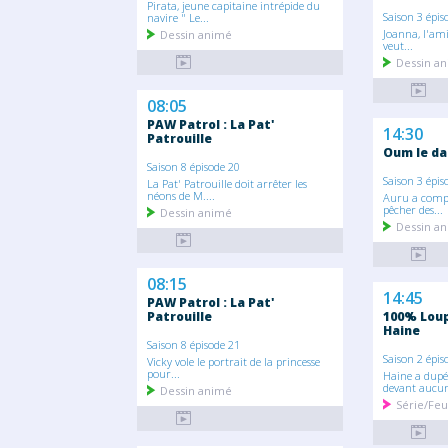
Pirata, jeune capitaine intrépide du
Saison 3 épis
navire " Le...
Joanna, l'ami
Dessin animé
veut...
Dessin a
08:05
PAW Patrol : La Pat'
14:30
Patrouille
Oum le da
Saison 8 épisode 20
Saison 3 épis
La Pat' Patrouille doit arrêter les
néons de M....
Auru a compl
pêcher des...
Dessin animé
Dessin a
08:15
14:45
PAW Patrol : La Pat'
Patrouille
100% Loup 
Haine
Saison 8 épisode 21
Saison 2 épis
Vicky vole le portrait de la princesse
pour...
Haine a dupé
devant aucun
Dessin animé
Série/Feu