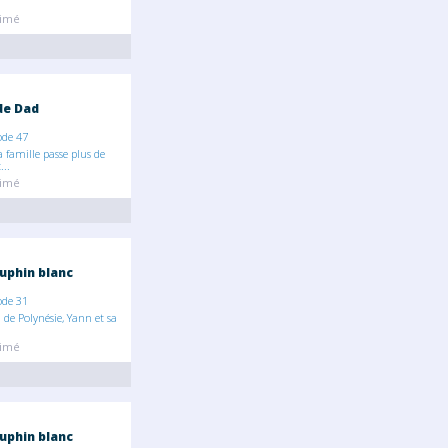
nimé
 de Dad
ode 47
 famille passe plus de
..
nimé
uphin blanc
ode 31
 de Polynésie, Yann et sa
nimé
uphin blanc