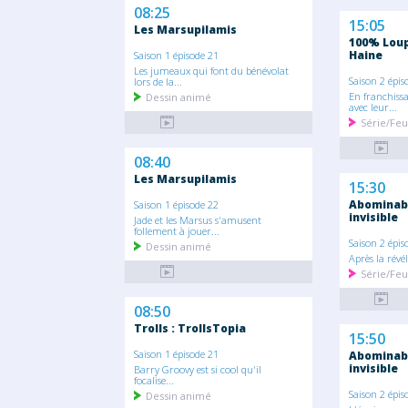
08:25
15:05
Les Marsupilamis
100% Loup 
Haine
Saison 1 épisode 21
Les jumeaux qui font du bénévolat
Saison 2 épis
lors de la...
En franchiss
Dessin animé
avec leur...
Série/Feu
08:40
Les Marsupilamis
15:30
Abominable
Saison 1 épisode 22
invisible
Jade et les Marsus s'amusent
follement à jouer...
Saison 2 épis
Dessin animé
Après la révél
Série/Feu
08:50
Trolls : TrollsTopia
15:50
Saison 1 épisode 21
Abominable
invisible
Barry Groovy est si cool qu'il
focalise...
Saison 2 épis
Dessin animé