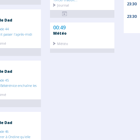
23:30
Journal
23:30
 de Dad
00:49
ode 44
Météo
t passer l'après-midi
nimé
Météo
 de Dad
ode 45
 Bébérénice enchaîne les
nimé
 de Dad
ode 46
rer à Ondine qu'elle