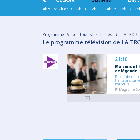
HIER
CE SOIR
DEMAIN
DIM.
4h
5h
6h
7h
8h
9h
10h
11h
12h
13h
14h
15h
16h
17h
18
Programme TV
Toutes les chaînes
LA TROIS
Le programme télévision de LA TRO
21:10
Maisons et 
de légende
Perché depuis c
trente ans sur le
hauteurs...
Magazine So