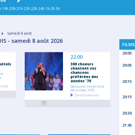
 09
LUN. 10
MAR. 11
MER. 12
JEU
h
19h
20h
21h
22h
23h
24h
1h
2h
3h
Samedi 8 août
IS - samedi 8 août 2026
FILMS
20:05
22:00
hôtels
300 choeurs
20:05
chantent vos
chansons
ent
préférées des
s
années '70
20:15
ciété
Découvrez trente titres
des années 1970...
Divertissement
20:15
20:30
21:45