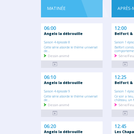
MATINÉE
APRÈS-
06:00
12:00
Angelo la débrouille
Belfort &
Saison 4 épisode 8
Saison 1 épis
Cette série aborde le thème universel
Belfort const
de...
comportemen
Dessin animé
Série/Feu
06:10
12:25
Angelo la débrouille
Belfort &
Saison 4 épisode 9
Saison 1 épis
Cette série aborde le thème universel
Ce soir a lieu
de...
château, un f
Dessin animé
Série/Feu
06:20
12:45
Angelo la débrouille
Les Chapa