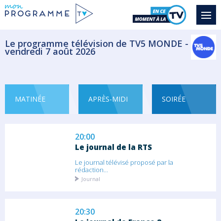
Entretien avec un invité au coeur de...
Magazine Information
Le programme télévision de TV5 MONDE -
vendredi 7 août 2026
19:05
Tout le monde veut prendre sa
place
Un quiz, six candidats et, bien calé dans
son...
MATINÉE
APRÈS-MIDI
SOIRÉE
Jeu
20:00
Le journal de la RTS
Le journal télévisé proposé par la
rédaction...
Journal
20:30