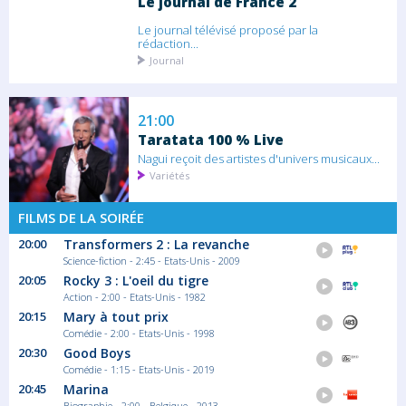
Le journal de France 2
Le journal télévisé proposé par la
rédaction...
Journal
21:00
Taratata 100 % Live
Nagui reçoit des artistes d'univers musicaux...
Variétés
FILMS DE LA SOIRÉE
20:00
Transformers 2 : La revanche
23:15
Science-fiction - 2:45 - Etats-Unis - 2009
L'actu news
20:05
Rocky 3 : L'oeil du tigre
Action - 2:00 - Etats-Unis - 1982
Journal
20:15
Mary à tout prix
Comédie - 2:00 - Etats-Unis - 1998
20:30
Good Boys
Comédie - 1:15 - Etats-Unis - 2019
23:50
20:45
Marina
Biographie - 2:00 - Belgique - 2013