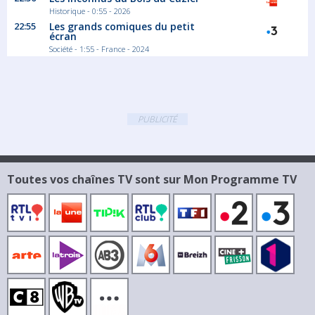
Historique - 0:55 - 2026
22:55
Les grands comiques du petit
écran
03:35
Société - 1:55 - France - 2024
Un si grand soleil
Saison 5 épisode 185
Chloé avoue à Evan qu'elle le trompe avec
Marc....
Feuilleton Comédie dramatique
PUBLICITÉ
Toutes vos chaînes TV sont sur Mon Programme TV