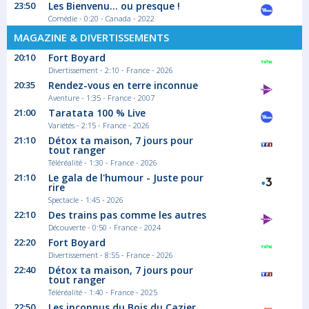
23:50
Les Bienvenu... ou presque !
Comédie - 0:20 - Canada - 2022
00:55
La maison-bleue
MAGAZINE & DIVERTISSEMENTS
20:10
Fort Boyard
Saison 3 épisode 2
Divertissement - 2:10 - France - 2026
Le pays est plongé dans une panne...
20:35
Rendez-vous en terre inconnue
Série/Feuilleton Comédie
Aventure - 1:35 - France - 2007
21:00
Taratata 100 % Live
Variétés - 2:15 - France - 2026
01:20
21:10
Détox ta maison, 7 jours pour
TV5 monde, le journal - Afrique
tout ranger
Téléréalité - 1:30 - France - 2026
Toute l'actualité africaine proposée par la...
21:10
Le gala de l'humour - Juste pour
Journal
rire
Spectacle - 1:45 - 2026
22:10
Des trains pas comme les autres
Découverte - 0:50 - France - 2024
01:50
22:20
Fort Boyard
Et doucement rallumer les
Divertissement - 8:55 - France - 2026
étoiles
22:40
Détox ta maison, 7 jours pour
tout ranger
Dans une petite station balnéaire au bord
de la...
Téléréalité - 1:40 - France - 2025
Téléfilm Drame
22:50
Les inconnus du Bois du Cazier