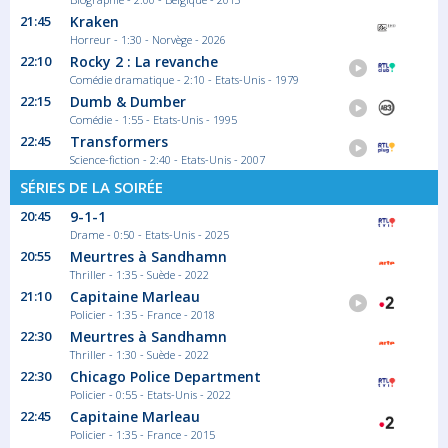
Les Bienvenu... ou presque !
21:45
Kraken
Saison 1 épisode 25
Horreur - 1:30 - Norvège - 2026
Nick, qui croyait vouloir devenir peintre
22:10
Rocky 2 : La revanche
comme...
Comédie dramatique - 2:10 - Etats-Unis - 1979
Série/Feuilleton Comédie
22:15
Dumb & Dumber
Comédie - 1:55 - Etats-Unis - 1995
22:45
Transformers
00:10
Science-fiction - 2:40 - Etats-Unis - 2007
Les Bienvenu... ou presque !
SÉRIES DE LA SOIRÉE
Saison 1 épisode 26
20:45
9-1-1
Pascale est intéressée par l'offre d'emploi
Drame - 0:50 - Etats-Unis - 2025
à...
20:55
Meurtres à Sandhamn
Série/Feuilleton Comédie
Thriller - 1:35 - Suède - 2022
21:10
Capitaine Marleau
Policier - 1:35 - France - 2018
00:30
22:30
Meurtres à Sandhamn
La maison-bleue
Thriller - 1:30 - Suède - 2022
Saison 3 épisode 1
22:30
Chicago Police Department
Alors que le président Hamelin participe à...
Policier - 0:55 - Etats-Unis - 2022
Série/Feuilleton Comédie
22:45
Capitaine Marleau
Policier - 1:35 - France - 2015