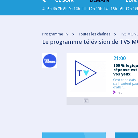
HIER
CE SOIR
DEMAIN
LUN.
4h
5h
6h
7h
8h
9h
10h
11h
12h
13h
14h
15h
16h
17h
18
Programme TV
Toutes les chaînes
TV5 MON
Le programme télévision de TV5 M
21:00
100 % logique
réponse est
vos yeux
Cent candidats
s'affrontent pou
d'aller...
Jeu