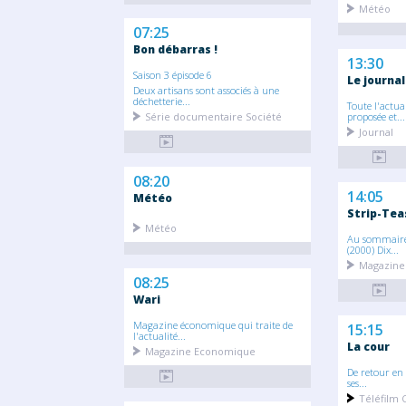
Météo
07:25
Bon débarras !
13:30
Saison 3 épisode 6
Le journal
Deux artisans sont associés à une
déchetterie...
Toute l'actua
Série documentaire Société
proposée et...
Journal
08:20
14:05
Météo
Strip-Tea
Météo
Au sommaire 
(2000) Dix...
Magazine
08:25
Wari
Magazine économique qui traite de
15:15
l'actualité...
La cour
Magazine Economique
De retour en 
ses...
Téléfilm