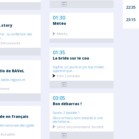
22:35
01:30
23:15
Météo
.story
Météo
 : la confection des
...
 Découverte
01:35
La bride sur le cou
Sophie, un jeune et joli top model,
élo de RAVeL
apprend que...
Film Comédie
 belles régions et
.
sement
03:05
Bon débarras !
Saison 2 épisode 1
de en français
Deux artisans sont associés à une
déchetterie...
nternationale décryptée
Série documentaire Société
Actualité