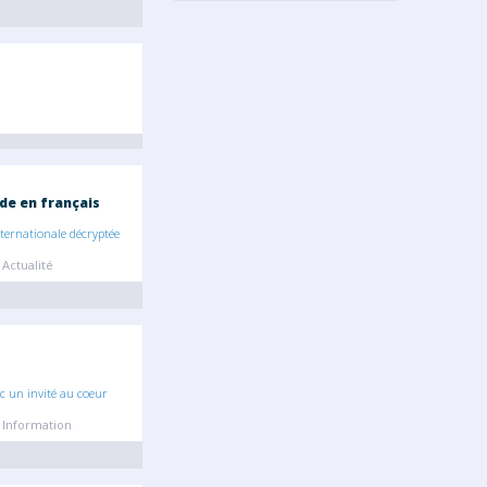
de en français
nternationale décryptée
Actualité
c un invité au coeur
 Information