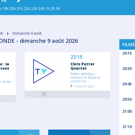
 10
MAR. 11
MER. 12
JEU. 13
VEN
h
19h
20h
21h
22h
23h
24h
1h
2h
3h
DE
Dimanche 9 août
ONDE - dimanche 9 août 2026
FILMS
20:15
23:15
 : la
Chris Potter
 sous
Quartet
20:30
Potter, Mehldau,
Patitucci et Blake en
concert au...
r tenter
20:45
Concert Jazz
20:50
21:00
21:10