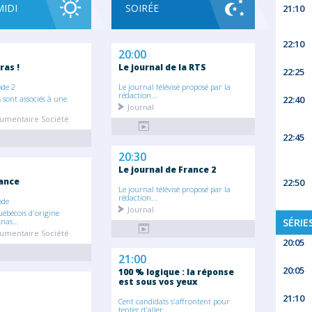
MIDI
SOIRÉE
21:10
22:10
20:00
ras !
Le journal de la RTS
22:25
ode 2
Le journal télévisé proposé par la
rédaction...
 sont associés à une
22:40
Journal
umentaire Société
22:45
20:30
Le journal de France 2
ance
22:50
Le journal télévisé proposé par la
rédaction...
ode
Journal
ébécois d'origine
SÉRIE
nas...
umentaire Société
20:05
21:00
20:05
100 % logique : la réponse
est sous vos yeux
21:10
Cent candidats s'affrontent pour
tenter d'aller...