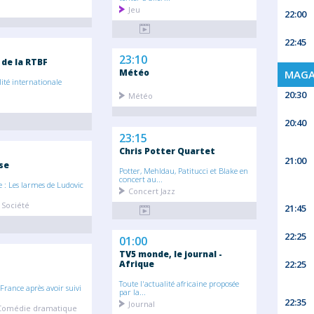
Jeu
22:00
22:45
23:10
 de la RTBF
Météo
MAGA
lité internationale
20:30
Météo
20:40
23:15
Chris Potter Quartet
21:00
se
Potter, Mehldau, Patitucci et Blake en
concert au...
: Les larmes de Ludovic
Concert Jazz
 Société
21:45
22:25
01:00
TV5 monde, le journal -
Afrique
22:25
Toute l'actualité africaine proposée
France après avoir suivi
par la...
22:35
Journal
 Comédie dramatique