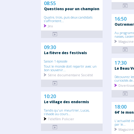
08:55
Questions pour un champion
Quatre, trois, puis deux candidats
16:50
s'affrontent...
Outremer
Jeu
Au programme
nasses, casiers
Magazine
09:30
La fièvre des festivals
Saison 1 épisode
17:30
Tout le monde doit repartir avec un
Le Beau V
bon souvenir...
Série documentaire Société
Découvrez les
curiosités de..
Divertis
10:20
Le village des endormis
18:00
Tandis qu'un meurtrier, Lucas,
64' le mon
s'évade au cours...
Téléfilm Policier
L'actualité i
par le...
Magazine 