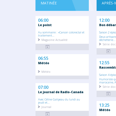
MATINÉE
APRÈS-
06:00
12:00
Le point
Bon débar
Au sommaire : «Cancer colorectal et
Saison 2 épis
traitement...
Deux artisans
Magazine Actualité
déchetterie...
Série doc
06:55
12:55
Météo
Rassembl
Météo
Saison 4 épis
Humoriste qu
marocaine, A
07:00
Série doc
Le journal de Radio-Canada
Avec Céline Galipeau du lundi au
jeudi et...
13:25
Journal
Météo