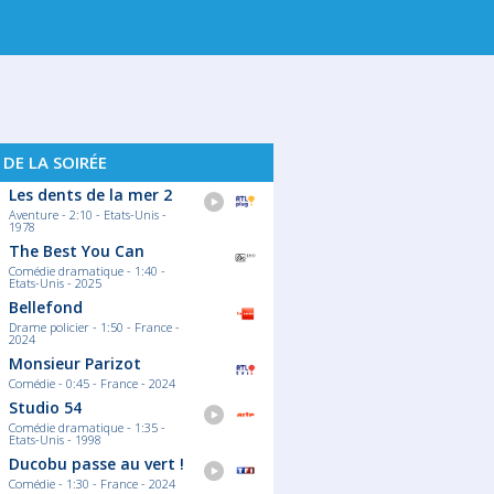
. 14
SAM. 15
DIM. 16
LUN. 17
MA
 DE LA SOIRÉE
Les dents de la mer 2
Aventure - 2:10 - Etats-Unis -
1978
The Best You Can
Comédie dramatique - 1:40 -
Etats-Unis - 2025
Bellefond
Drame policier - 1:50 - France -
2024
Monsieur Parizot
Comédie - 0:45 - France - 2024
Studio 54
Comédie dramatique - 1:35 -
Etats-Unis - 1998
Ducobu passe au vert !
Comédie - 1:30 - France - 2024