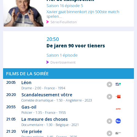
Saison 16 épisode 5
Xavier gaat binnenkort zijn 500ste match
spelen...
Série/Feuilleton
20:50
De jaren 90 voor tieners
Saison 1 épisode
Divertissement
FILMS DE LA SOIRÉE
20:05
Léon
21:45
Drame - 2:00 - France - 1994
Eyecatchers
20:20
Scandaleusement vôtre
Saison 2 épisode
Comédie dramatique - 1:50 - Angleterre - 2023
Wanneer Eyecatchers dreigt te ontsporen,
20:55
Gas-oil
vecht...
Policier - 1:35 - France - 1955
Série/Feuilleton Drame
21:05
La mesure des choses
Documentaire - 1:30 - Belgique - 2021
21:20
Vie privée
22:10
Drame policier - 1:40 - France - 2025