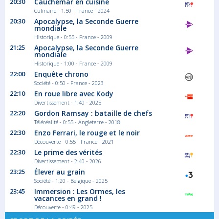
20:30
Cauchemar en cuisine
23:17
Culinaire - 1:50 - France - 2024
Eurodreams
20:30
Apocalypse, la Seconde Guerre
mondiale
Magazine
Historique - 0:55 - France - 2009
21:25
Apocalypse, la Seconde Guerre
mondiale
Historique - 1:00 - France - 2009
22:00
Enquête chrono
23:20
Société - 0:50 - France - 2023
Dertigers
22:10
En roue libre avec Kody
Divertissement - 1:40 - 2025
Saison 7 épisode
22:20
Gordon Ramsay : bataille de chefs
De vrienden komen samen om Sami te
Téléréalité - 0:55 - Angleterre - 2018
troosten. Die...
22:30
Enzo Ferrari, le rouge et le noir
Série/Feuilleton Drame
Découverte - 0:55 - France - 2021
22:30
Le prime des vérités
Divertissement - 2:40 - 2026
23:45
23:25
Élever au grain
VRT NWS journaal
Société - 1:20 - Belgique - 2025
23:45
Immersion : Les Ormes, les
Information
vacances en grand !
Découverte - 0:49 - 2025