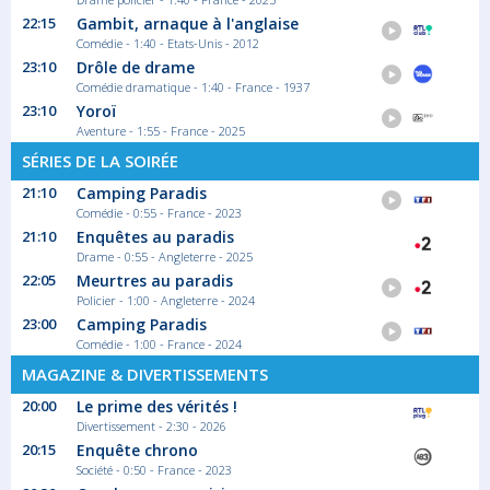
VRT NWS journaal
22:15
Gambit, arnaque à l'anglaise
Comédie - 1:40 - Etats-Unis - 2012
Information
23:10
Drôle de drame
Comédie dramatique - 1:40 - France - 1937
23:10
Yoroï
Aventure - 1:55 - France - 2025
22:25
SÉRIES DE LA SOIRÉE
Het Weer
21:10
Camping Paradis
Comédie - 0:55 - France - 2023
Magazine Information
21:10
Enquêtes au paradis
Drame - 0:55 - Angleterre - 2025
22:05
Meurtres au paradis
Policier - 1:00 - Angleterre - 2024
22:30
23:00
Camping Paradis
Gloria mundi
Comédie - 1:00 - France - 2024
MAGAZINE & DIVERTISSEMENTS
Saison 1 épisode
Zangeres Charlotte Adigéry toert met Gloria
20:00
Le prime des vérités !
op...
Divertissement - 2:30 - 2026
Reportage
20:15
Enquête chrono
Société - 0:50 - France - 2023