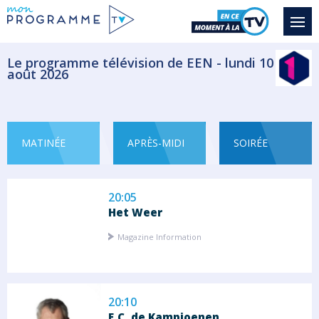
VRT NWS journaal
Information
Le programme télévision de EEN - lundi 10
août 2026
19:40
Iedereen zomert
Saison 2025 épisode
MATINÉE
APRÈS-MIDI
SOIRÉE
Magazine
20:05
Het Weer
Magazine Information
20:10
F.C. de Kampioenen