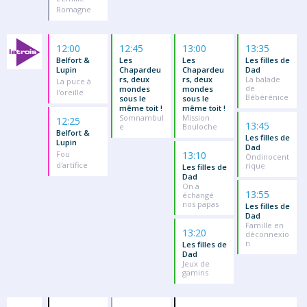
Romagne
12:00
12:45
13:00
13:35
Belfort &
Les
Les
Les filles de
Lupin
Chapardeu
Chapardeu
Dad
rs, deux
rs, deux
La balade
La puce à
de
mondes
mondes
l'oreille
Bébérénice
sous le
sous le
même toit !
même toit !
Somnambul
Mission
12:25
13:45
e
Bouloche
Belfort &
Les filles de
Lupin
Dad
Fou
13:10
Ondinocent
d'artifice
rique
Les filles de
Dad
On a
13:55
échangé
nos papas
Les filles de
Dad
Famille en
13:20
déconnexio
n
Les filles de
Dad
Jeux de
gamins