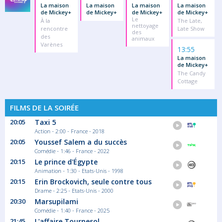
La maison
La maison
La maison
La maison
de Mickey+
de Mickey+
de Mickey+
de Mickey+
Le
À la
The Late,
nettoyage
rencontre
Late Show
des
des
animaux
Varènes
13:55
La maison
de Mickey+
The Candy
Cottage
FILMS DE LA SOIRÉE
20:05
Taxi 5
Action - 2:00 - France - 2018
20:05
Youssef Salem a du succès
Comédie - 1:46 - France - 2022
20:15
Le prince d'Égypte
Animation - 1:30 - Etats-Unis - 1998
20:15
Erin Brockovich, seule contre tous
Drame - 2:25 - Etats-Unis - 2000
20:30
Marsupilami
Comédie - 1:40 - France - 2025
21:45
L'affaire Tournesol