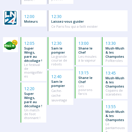
12:00
12:30
Moteurs
Laissez-vous guider
Ce Paris fou qui a failli exister
12:05
12:30
13:00
13:30
Super
Sam le
Shane le
Mush-Mush
Wings,
pompier
Chef
& les
paré au
La grande
Les moules
Champotes
course de
à la vapeur
décollage !
Pofiteroles
robots
Le festival
de
13:15
montgolfièr
13:45
12:40
es
Shane le
Mush-Mush
Sam le
Chef
& les
pompier
Les
Champotes
12:20
poivrons
Copains de
Cache-
Super
farcis
scarabées
cache
Wings,
sauvetage
paré au
décollage !
13:55
Un match
Mush-Mush
de foot
& les
étonnant !
Champotes
Le
pantamouss
e