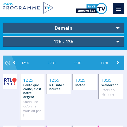
Demain
12h - 13h
12:00
12:30
13:00
13:30
12:25
12:55
13:25
13:35
Coûte que
RTL info 13
Météo
Waldorado
coûte, c'est
heures
L'Atelier,
notre
Naninne
argent
Shein : ce
qu'on ne
vous dit pas
!