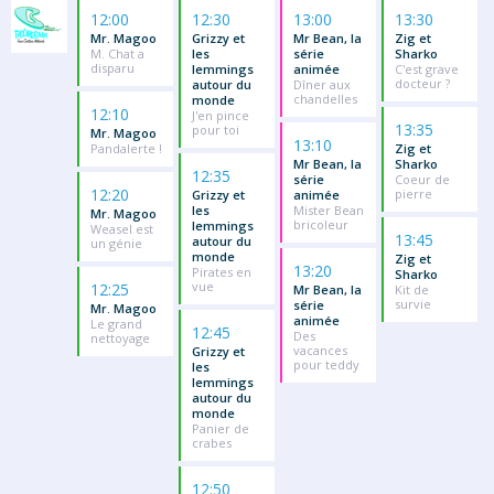
12:00
12:30
13:00
13:30
Mr. Magoo
Grizzy et
Mr Bean, la
Zig et
M. Chat a
les
série
Sharko
disparu
lemmings
animée
C'est grave
docteur ?
autour du
Dîner aux
chandelles
monde
12:10
J'en pince
13:35
pour toi
Mr. Magoo
13:10
Pandalerte !
Zig et
Mr Bean, la
Sharko
12:35
série
Coeur de
12:20
pierre
Grizzy et
animée
les
Mister Bean
Mr. Magoo
bricoleur
lemmings
Weasel est
13:45
autour du
un génie
monde
Zig et
13:20
Pirates en
Sharko
vue
12:25
Mr Bean, la
Kit de
survie
série
Mr. Magoo
animée
Le grand
12:45
Des
nettoyage
vacances
Grizzy et
pour teddy
les
lemmings
autour du
monde
Panier de
crabes
12:50