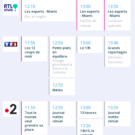
12:10
13:00
13:50
Les experts : Miami
Les experts
Les experts
: Miami
: Miami
Bec et ongles
Parties de
Livraison
chasse
spéciale
11:50
12:50
13:00
13:40
Les 12
Petits plats
Le 13h
Grands
coups de
en
reportages
midi
équilibre
Héritiers
Voyage
inconnus
gourmand à
travers le
Cotentin
12:55
Météo
11:55
12:55
13:00
13:55
Tout le
Journal
13 heures
Journal
monde
météo
météo
veut
climat
climat
13:20
prendre sa
place
13h15, le
samedi