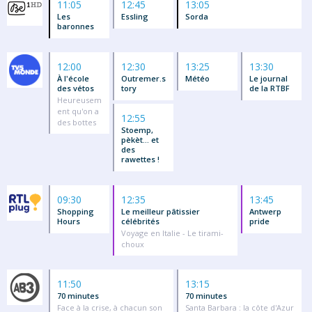
11:05
12:45
13:05
Les
Essling
Sorda
baronnes
12:00
12:30
13:25
13:30
À l'école
Outremer.s
Météo
Le journal
des vétos
tory
de la RTBF
Heureusem
ent qu'on a
12:55
des bottes
Stoemp,
pèkèt... et
des
rawettes !
09:30
12:35
13:45
Shopping
Le meilleur pâtissier
Antwerp
Hours
célébrités
pride
Voyage en Italie - Le tirami-
choux
11:50
13:15
70 minutes
70 minutes
Face à la crise, à chacun son
Santa Barbara : la côte d'Azur