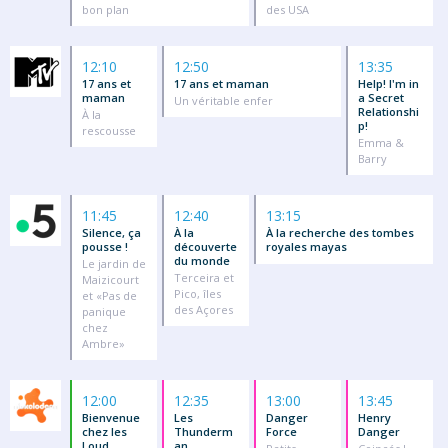
bon plan
des USA
12:10
12:50
13:35
17 ans et
17 ans et maman
Help! I'm in
maman
a Secret
Un véritable enfer
Relationshi
À la
p!
rescousse
Emma &
Barry
11:45
12:40
13:15
Silence, ça
À la
À la recherche des tombes
pousse !
découverte
royales mayas
du monde
Le jardin de
Terceira et
Maizicourt
Pico, îles
et «Pas de
des Açores
panique
chez
Ambre»
12:00
12:35
13:00
13:45
Bienvenue
Les
Danger
Henry
chez les
Thunderm
Force
Danger
Loud
an