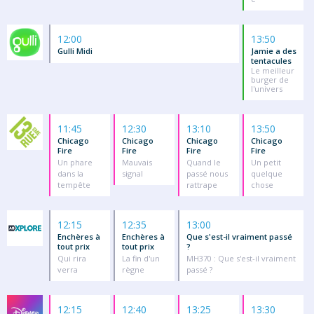
12:00
13:50
Gulli Midi
Jamie a des
tentacules
Le meilleur
burger de
l'univers
11:45
12:30
13:10
13:50
Chicago
Chicago
Chicago
Chicago
Fire
Fire
Fire
Fire
Un phare
Mauvais
Quand le
Un petit
dans la
signal
passé nous
quelque
tempête
rattrape
chose
12:15
12:35
13:00
Enchères à
Enchères à
Que s'est-il vraiment passé
tout prix
tout prix
?
Qui rira
La fin d'un
MH370 : Que s'est-il vraiment
verra
règne
passé ?
12:15
12:40
13:25
13:30