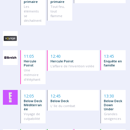
primaire
primaire
Les
Tout feu,
éléments
tout
se
flamme
déchaînent
11:05
12:40
13:45
Hercule
Hercule Poirot
Enquête en
Poirot
famille
L'affaire de l'invention volée
Une
mémoire
d'éléphant
12:05
12:45
13:30
Below Deck
Below Deck
Below Deck
Méditerran
Down
L' île du combat
ée
Under
Voyage de
Grandes
culpabilité
sexigences