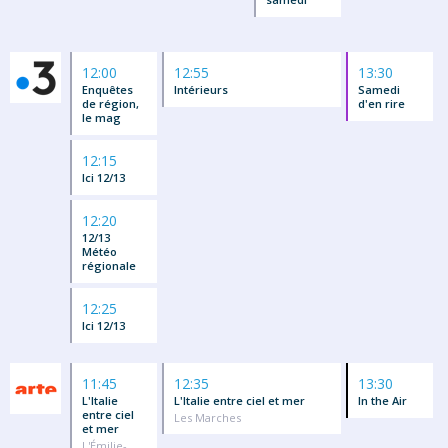
12:00
12:55
13:30
Enquêtes
Intérieurs
Samedi
de région,
d'en rire
le mag
12:15
Ici 12/13
12:20
12/13
Météo
régionale
12:25
Ici 12/13
11:45
12:35
13:30
L'Italie
L'Italie entre ciel et mer
In the Air
entre ciel
Les Marches
et mer
L'Émilie-