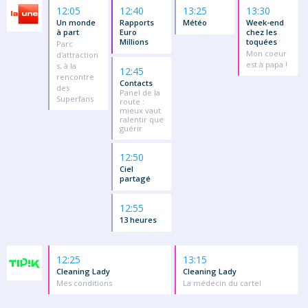
12:05
12:40
13:25
13:30
Un monde
Rapports
Météo
Week-end
à part
Euro
chez les
Millions
toquées
Parc
Mon coeur
d'attraction
est à papa !
s, à la
12:45
rencontre
Contacts
des
Panel de la
Superfans
route :
mieux vaut
ralentir que
guérir
12:50
Ciel
partagé
12:55
13 heures
12:25
13:15
Cleaning Lady
Cleaning Lady
Mes conditions
La médecin du cartel