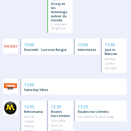
Grizzy et
les
lemmings
autour du
monde
L' odyssée
de grizzy
10:00
13:00
13:30
Donizetti : Lucrezia Borgia
Intermezzo
Jazz in
Marciac
Avishai
Cohen
Quintet
12:00
Saturday Vibes
12:05
12:30
13:25
Retromania
Routes
Routes hors limites
hors limites
Lancia,
Le chemin le plus long
Une lutte
c'était
pour le
mieux
pouvoir
avant ?