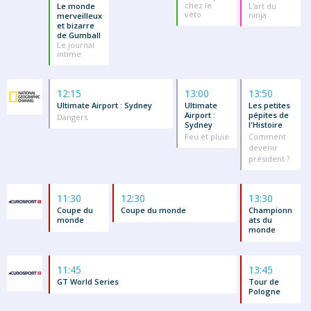
chez le
Le monde
L'art du
véto
ninja
merveilleux
et bizarre
de Gumball
Le journal
intime
12:15
13:00
13:50
Ultimate Airport : Sydney
Ultimate
Les petites
Airport :
pépites de
Dangers
Sydney
l'Histoire
Feu et pluie
Comment
devenir
président ?
11:30
12:30
13:30
Coupe du
Coupe du monde
Championn
monde
ats du
monde
11:45
13:45
GT World Series
Tour de
Pologne