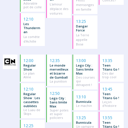
Petits
Coincés !
Adorable
L'amour
mensonges
pot de colle
déplace des
en famille
voitures
12:10
13:25
Les
Danger
Thunderm
Force
an
La Terre
La comète
appelle
d'Achille
Bose
12:00
12:35
13:00
13:35
Regular
Le monde
Lego City :
Teen
Show
merveilleux
Sans limite
Titans Go !
Le plan
et bizarre
Max
Des dar
Aline
trop cool
de Gumball
Des courses
qui
La punition
dérapent !
12:10
13:45
12:50
Regular
Teen
13:10
Show : Les
Titans Go !
Lego City :
Bunnicula
cassettes
Leçon
Sans limite
Le machin
d'histoire
oubliées
Max
Le Luau de
Super potes
Skips
et super
13:25
13:55
policiers
Bunnicula
Teen
12:25
Un vampire
Titans Go !