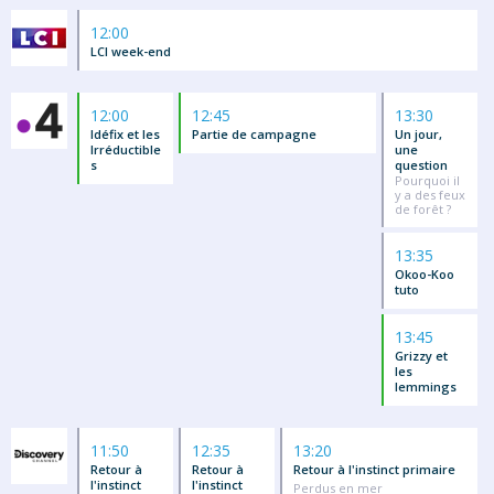
12:00
LCI week-end
12:00
12:45
13:30
Idéfix et les
Partie de campagne
Un jour,
Irréductible
une
s
question
Pourquoi il
y a des feux
de forêt ?
13:35
Okoo-Koo
tuto
13:45
Grizzy et
les
lemmings
11:50
12:35
13:20
Retour à
Retour à
Retour à l'instinct primaire
l'instinct
l'instinct
Perdus en mer