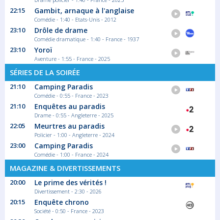
22:15
Gambit, arnaque à l'anglaise
02:50
Comédie - 1:40 - Etats-Unis - 2012
Shopping Hours
23:10
Drôle de drame
Comédie dramatique - 1:40 - France - 1937
Chaque jour, un produit exclusif est mis en...
23:10
Yoroï
Magazine Télé-achat
Aventure - 1:55 - France - 2025
SÉRIES DE LA SOIRÉE
21:10
Camping Paradis
Comédie - 0:55 - France - 2023
21:10
Enquêtes au paradis
Drame - 0:55 - Angleterre - 2025
22:05
Meurtres au paradis
Policier - 1:00 - Angleterre - 2024
23:00
Camping Paradis
Comédie - 1:00 - France - 2024
MAGAZINE & DIVERTISSEMENTS
20:00
Le prime des vérités !
Divertissement - 2:30 - 2026
20:15
Enquête chrono
Société - 0:50 - France - 2023