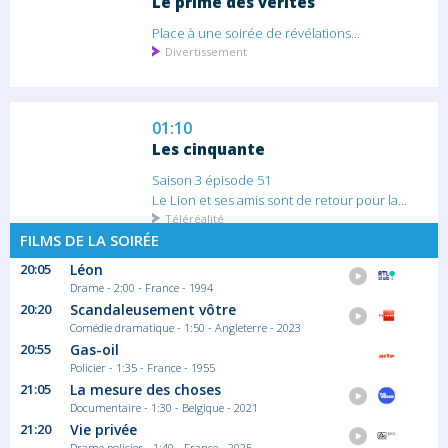
Le prime des vérités
Place à une soirée de révélations...
Divertissement
01:10
Les cinquante
Saison 3 épisode 51
Le Lion et ses amis sont de retour pour la...
Téléréalité
FILMS DE LA SOIRÉE
20:05
Léon
02:00
Drame - 2:00 - France - 1994
The Cerveau : qui sera le plus
20:20
Scandaleusement vôtre
grand cerveau de la télé-réalité
Comédie dramatique - 1:50 - Angleterre - 2023
?
20:55
Gas-oil
Policier - 1:35 - France - 1955
Saison 1 épisode 21
21:05
La mesure des choses
Dans le cadre prestigieux de l'Académie du...
Documentaire - 1:30 - Belgique - 2021
Jeu
21:20
Vie privée
Drame policier - 1:40 - France - 2025