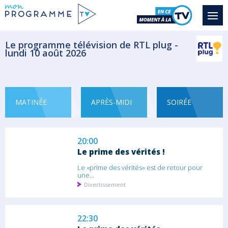
Haley Longford, une adolescente atteinte
de...
Téléfilm Thriller
Le programme télévision de RTL plug -
lundi 10 août 2026
19:00
Un dîner presque parfait
Cette semaine, Un dîner presque parfait...
MATINÉE
APRÈS-MIDI
SOIRÉE
Jeu
20:00
Le prime des vérités !
Le «prime des vérités» est de retour pour
une...
Divertissement
22:30