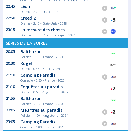
The Cerveau : qui sera le plus
22:45
Léon
grand cerveau de la télé-réalité
Drame - 2:00 - France - 1994
?
22:50
Creed 2
Drame - 2:10 - Etats-Unis - 2018
Saison 1 épisode 26
23:15
La mesure des choses
Dans le cadre prestigieux de l'Académie du...
Documentaire - 1:25 - Belgique - 2021
Jeu
SÉRIES DE LA SOIRÉE
20:05
Balthazar
02:10
Policier - 0:55 - France - 2020
Shopping Hours
20:30
Kugel
Drame - 0:45 - Israël - 2024
Chaque jour, un produit exclusif est mis en...
21:10
Camping Paradis
Magazine Télé-achat
Comédie - 0:50 - France - 2023
21:10
Enquêtes au paradis
Drame - 0:55 - Angleterre - 2025
21:55
Balthazar
Policier - 0:55 - France - 2020
22:05
Meurtres au paradis
Policier - 1:00 - Angleterre - 2024
23:05
Camping Paradis
Comédie - 1:00 - France - 2023