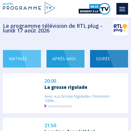
Felicity Reynolds, une femme en fuite avec
un...
Téléfilm Thriller
Le programme télévision de RTL plug -
lundi 17 août 2026
19:00
Un dîner presque parfait
Cette semaine, un Dîner Presque Parfait...
MATINÉE
APRÈS-MIDI
SOIRÉE
Jeu
20:00
La grosse rigolade
Avec «La Grosse Rigolade», l'émission
100%...
Divertissement
21:50