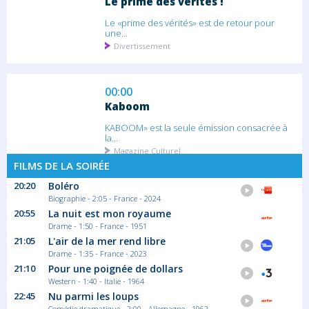
Le prime des vérités !
Le «prime des vérités» est de retour pour
une...
Divertissement
00:00
Kaboom
KABOOM» est la seule émission consacrée à
la...
Magazine Culturel
FILMS DE LA SOIRÉE
20:20
Boléro
00:30
Biographie - 2:05 - France - 2024
Les cinquante
20:55
La nuit est mon royaume
Drame - 1:50 - France - 1951
Saison 3 épisode 56
21:05
L'air de la mer rend libre
Le Lion et ses amis sont de retour pour la...
Drame - 1:35 - France - 2023
Téléréalité
21:10
Pour une poignée de dollars
Western - 1:40 - Italie - 1964
22:45
Nu parmi les loups
01:20
Comédie dramatique - 2:00 - Allemagne - 1962