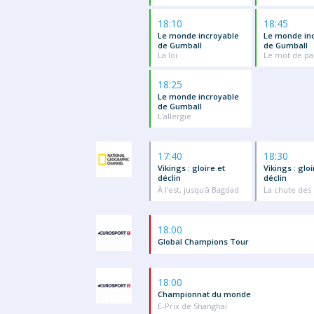
18:10
18:45
Le monde incroyable
Le monde in
de Gumball
de Gumball
La loi
Le mot de pa
18:25
Le monde incroyable
de Gumball
L'allergie
17:40
18:30
Vikings : gloire et
Vikings : gloi
déclin
déclin
À l'est, jusqu'à Bagdad
La chute des
18:00
Global Champions Tour
18:00
Championnat du monde
E-Prix de Shanghai