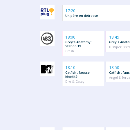
17:20
Un père en détresse
18:00
18:45
Grey's Anatomy :
Grey's Anato
Station 19
Dissiper l'éc
Crash
18:10
18:50
Catfish : fausse
Catfish : fau
identité
Angel & Jord
Dre & Casey