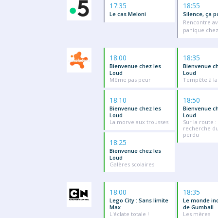
17:35
18:55
Le cas Meloni
Silence, ça p
Rencontre av
panique chez
18:00
18:35
Bienvenue chez les
Bienvenue ch
Loud
Loud
Même pas peur
Tempête à la
18:10
18:50
Bienvenue chez les
Bienvenue ch
Loud
Loud
La morve aux trousses
Sur la route : 
recherche du
perdu
18:25
Bienvenue chez les
Loud
Galères scolaires
18:00
18:35
Lego City : Sans limite
Le monde in
Max
de Gumball
L'éclate totale !
Les mères