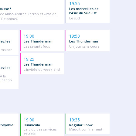
19:55
ousse !
Les merveilles de
l'Asie du Sud-Est
ec Anne-Andrée Carron et «Pas de
Le sud
 Delphine»
19:00
19:50
ez les
Les Thunderman
Les Thunderman
Les savants fous
Un jour sans cours
 maison
19:25
Les Thunderman
ez les
L'invitée du week-end
À la
 pantin
19:00
19:35
croyable
Bunnicula
Regular Show
Le club des services
Maudit confinement
secrets