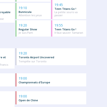
19:45
19:10
Teen Titans Go !
Bunnicula
croyable
La petite souris va
Attention les yeux
passer
sse
19:20
19:55
Regular Show
Teen Titans Go !
Je suis Pam
Il faut sauver Tamaran
19:20
re et
Toronto Airport Uncovered
Tempête sur Toronto
 Francs
19:00
Championnats d'Europe
19:00
Open de Chine