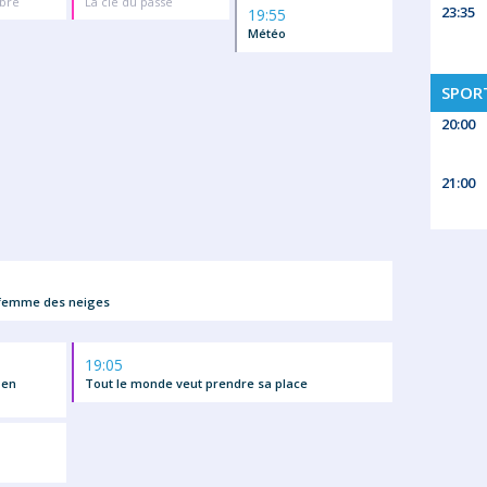
bre
La clé du passé
23:35
19:55
Météo
SPORT
20:00
21:00
 femme des neiges
19:05
 en
Tout le monde veut prendre sa place