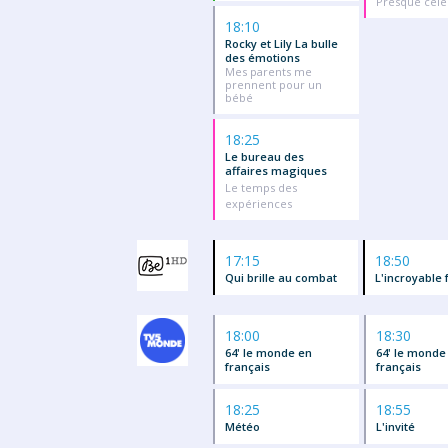
Presque célè
18:10
Rocky et Lily La bulle
des émotions
Mes parents me
prennent pour un
bébé
18:25
Le bureau des
affaires magiques
Le temps des
expériences
17:15
18:50
Qui brille au combat
L'incroyable
18:00
18:30
64' le monde en
64' le monde
français
français
18:25
18:55
Météo
L'invité