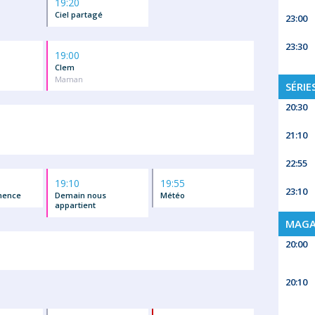
19:20
Ciel partagé
23:00
23:30
19:00
Clem
Maman
SÉRIE
20:30
21:10
22:55
19:10
19:55
23:10
mence
Demain nous
Météo
appartient
MAGA
20:00
20:10