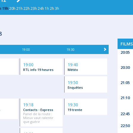
 12
JEU. 13
VEN. 14
SAM. 15
DIM
h
19h
20h
21h
22h
23h
24h
1h
2h
3h
8
FILMS
19:00
19:30
20:05
19:00
19:40
20:30
RTL info 19 heures
Météo
19:50
21:05
Enquêtes
21:10
19:18
19:30
s
Contacts - Express
19 trente
22:45
Panel de la route :
Mieux vaut ralentir
que guérir
22:50