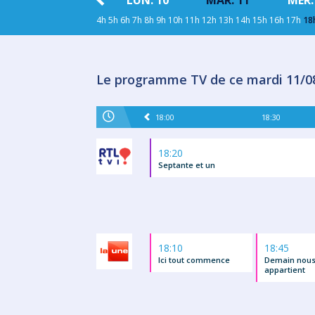
IR
DEMAIN
LUN. 10
MAR. 11
MER.
4h
5h
6h
7h
8h
9h
10h
11h
12h
13h
14h
15h
16h
17h
18
Le programme TV de ce mardi 11/0
18:00
18:30
18:20
Septante et un
18:10
18:45
Ici tout commence
Demain nou
appartient