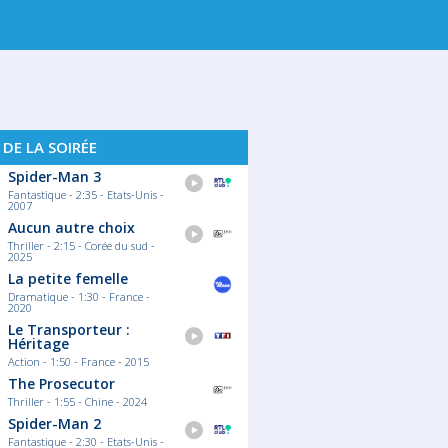
. 16
LUN. 17
MAR. 18
MER. 19
JE
 DE LA SOIRÉE
Spider-Man 3
Fantastique - 2:35 - Etats-Unis -
2007
Aucun autre choix
Thriller - 2:15 - Corée du sud -
2025
La petite femelle
Dramatique - 1:30 - France -
2020
Le Transporteur :
Héritage
Action - 1:50 - France - 2015
The Prosecutor
Thriller - 1:55 - Chine - 2024
Spider-Man 2
Fantastique - 2:30 - Etats-Unis -