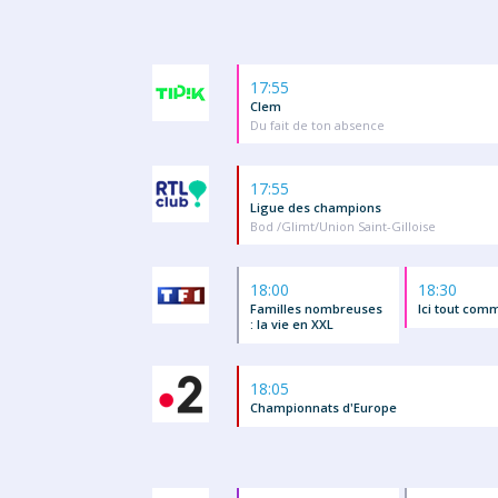
17:55
Clem
Du fait de ton absence
17:55
Ligue des champions
Bod /Glimt/Union Saint-Gilloise
18:00
18:30
Familles nombreuses
Ici tout com
: la vie en XXL
18:05
Championnats d'Europe