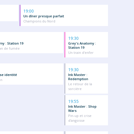
19:00
Un dîner presque parfait
Champions du Nord
19:30
my : Station 19
Grey's Anatomy :
Station 19
ran de fumée
Un train d'enfer
19:30
sse identité
Ink Master :
Redemption
an
Le retour de la
sorcière
19:55
Ink Master : Shop
Wars
Pin-up et crise
d'angoisse