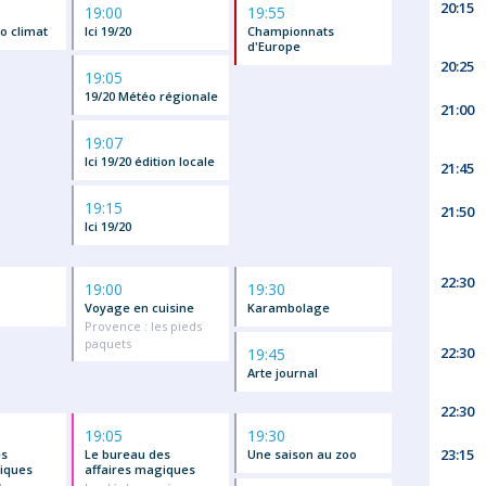
20:15
19:00
19:55
o climat
Ici 19/20
Championnats
d'Europe
20:25
19:05
19/20 Météo régionale
21:00
19:07
Ici 19/20 édition locale
21:45
19:15
21:50
Ici 19/20
22:30
19:00
19:30
Voyage en cuisine
Karambolage
Provence : les pieds
paquets
22:30
19:45
Arte journal
22:30
19:05
19:30
23:15
es
Le bureau des
Une saison au zoo
iques
affaires magiques