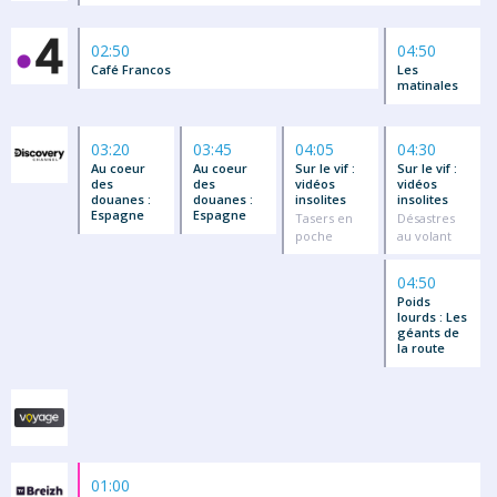
02:50
04:50
Café Francos
Les
matinales
03:20
03:45
04:05
04:30
Au coeur
Au coeur
Sur le vif :
Sur le vif :
des
des
vidéos
vidéos
douanes :
douanes :
insolites
insolites
Espagne
Espagne
Tasers en
Désastres
poche
au volant
04:50
Poids
lourds : Les
géants de
la route
01:00