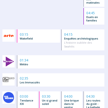
matinales
04:45
Duels en
familles
03:15
04:15
Wakefield
Enquêtes archéologiques
L'histoire oubliée des
Swahilis
01:34
Météo
02:35
Les Immaculés
03:00
03:30
04:00
04:30
Tendance
Un si grand
Une brique
Les routes
XXI
soleil
dans le
du goût -
ventre
La ballade