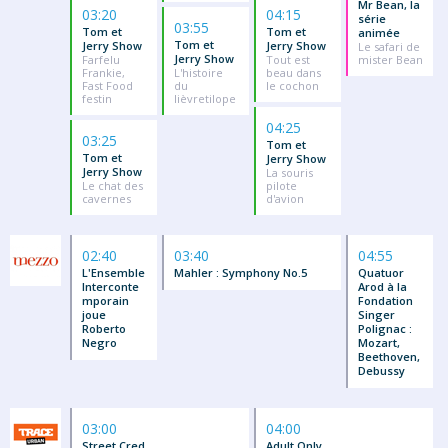
Mr Bean, la
03:20
04:15
série
03:55
Tom et
Tom et
animée
Tom et
Jerry Show
Jerry Show
Le safari de
Jerry Show
Farfelu
Tout est
mister Bean
Frankie,
L'histoire
beau dans
Fast Food
du
le cochon
festin
lièvretilope
04:25
03:25
Tom et
Tom et
Jerry Show
Jerry Show
La souris
Le chat des
pilote
cavernes
d'avion
02:40
03:40
04:55
L'Ensemble
Mahler : Symphony No.5
Quatuor
Interconte
Arod à la
mporain
Fondation
joue
Singer
Roberto
Polignac :
Negro
Mozart,
Beethoven,
Debussy
03:00
04:00
Street Cred
Adult Only