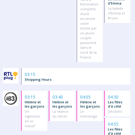
d'Emma
Rénovation
La balade
complète
d'Emma et
d'une
Bruno
ancienne
usine
textile par
un jeune
couple
passionné
dans le
nord de la
France
03:15
Shopping Hours
03:15
03:40
04:05
04:30
Hélène et
Hélène et
Hélène et
Les filles
les garçons
les garçons
les garçons
d'à côté
Un
La séance
Le
Décibels
ingénieur
du siècle
mensonge
en or
04:55
massif
Les filles
d'à côté