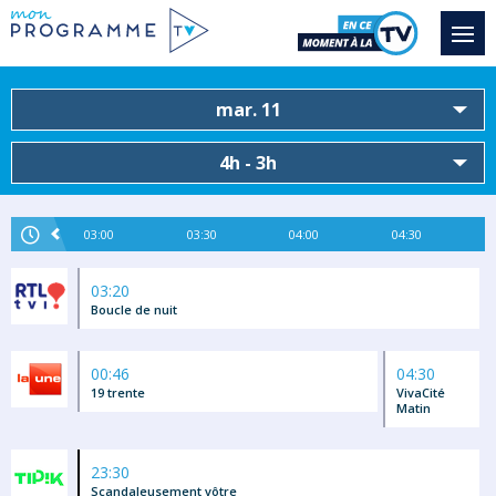
mar. 11
4h - 3h
03:00
03:30
04:00
04:30
03:20
Boucle de nuit
00:46
04:30
19 trente
VivaCité
Matin
23:30
Scandaleusement vôtre