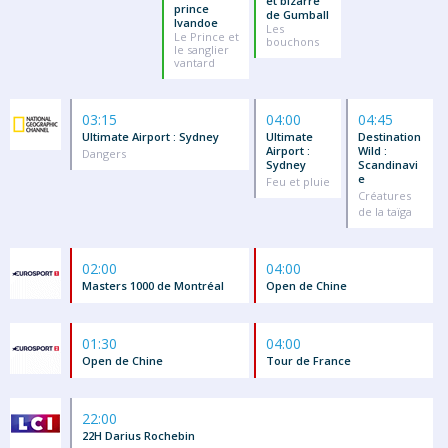
et bizarre
prince
de Gumball
Ivandoe
Les
Le Prince et
bouchons
le sanglier
vantard
03:15
04:00
04:45
Ultimate Airport : Sydney
Ultimate
Destination
Airport :
Wild :
Dangers
Sydney
Scandinavi
e
Feu et pluie
Créatures
de la taïga
02:00
04:00
Masters 1000 de Montréal
Open de Chine
01:30
04:00
Open de Chine
Tour de France
22:00
22H Darius Rochebin