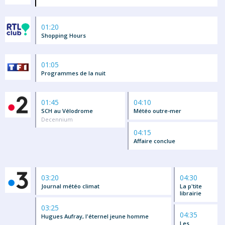
01:20
Shopping Hours
01:05
Programmes de la nuit
01:45
04:10
SCH au Vélodrome
Météo outre-mer
Decennium
04:15
Affaire conclue
03:20
04:30
Journal météo climat
La p'tite
librairie
03:25
04:35
Hugues Aufray, l'éternel jeune homme
Les