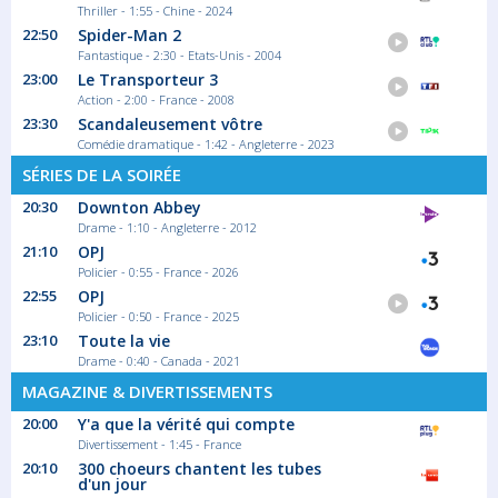
Thriller - 1:55 - Chine - 2024
22:50
Spider-Man 2
Fantastique - 2:30 - Etats-Unis - 2004
23:00
Le Transporteur 3
Action - 2:00 - France - 2008
23:30
Scandaleusement vôtre
Comédie dramatique - 1:42 - Angleterre - 2023
SÉRIES DE LA SOIRÉE
20:30
Downton Abbey
Drame - 1:10 - Angleterre - 2012
21:10
OPJ
Policier - 0:55 - France - 2026
22:55
OPJ
Policier - 0:50 - France - 2025
23:10
Toute la vie
Drame - 0:40 - Canada - 2021
MAGAZINE & DIVERTISSEMENTS
20:00
Y'a que la vérité qui compte
Divertissement - 1:45 - France
20:10
300 choeurs chantent les tubes
d'un jour