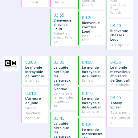
Sponsor,
Nuit
Coiffeur
Henry
j'adore
blanche à
Royal
Woods
03:55
04:20
Bienvenue
Bienvenue
chez les
04:40
chez les
Loud
Bienvenue
Loud
Autant en
chez les
Le roi de la
emporte le
Loud
fête
van
Le trophée
03:00
03:35
04:00
04:35
Le monde
La quête
Le monde
Le monde
incroyable
héroïque
incroyable
merveilleux
de Gumball
du
de Gumball
et bizarre
Internet
valeureux
La fleur
de Gumball
prince
L'astrologue
Ivandoe
03:10
04:10
Le Prince et
04:45
le festin des
L'armure
Le monde
niquedouill
de Jade
incroyable
Totally
es
de Gumball
Spies !
Que le
La banane
Totalement
spectacle
talentueuse
03:45
continue
s
La quête
04:20
héroïque
Le monde
du
merveilleux
valeureux