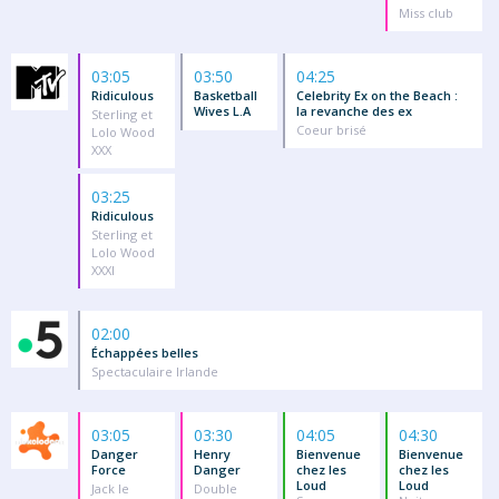
Miss club
03:05
03:50
04:25
Ridiculous
Basketball
Celebrity Ex on the Beach :
Wives L.A
la revanche des ex
Sterling et
Coeur brisé
Lolo Wood
XXX
03:25
Ridiculous
Sterling et
Lolo Wood
XXXI
02:00
Échappées belles
Spectaculaire Irlande
03:05
03:30
04:05
04:30
Danger
Henry
Bienvenue
Bienvenue
Force
Danger
chez les
chez les
Loud
Loud
Jack le
Double