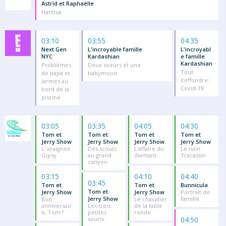
Astrid et Raphaëlle
Hantise
03:10
03:55
04:35
Next Gen
L'incroyable famille
L'incroyabl
NYC
Kardashian
e famille
Kardashian
Problèmes
Deux soeurs et une
Tout
de papa et
babymoon
s'effondre :
larmes au
Covid-19
bord de la
piscine
03:05
03:35
04:05
04:30
Tom et
Tom et
Tom et
Tom et
Jerry Show
Jerry Show
Jerry Show
Jerry Show
L' araignée
Des scouts
L'affaire du
Le nain
Gipsy
au grand
diamant
Tracassin
canyon
03:15
04:10
04:40
03:45
Tom et
Tom et
Bunnicula
Tom et
Jerry Show
Jerry Show
Portrait de
Jerry Show
famille
Bon
Le chavalier
anniversair
Les trois
de la table
e, Tom !
petites
ronde
souris
04:50