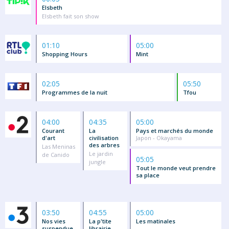
Elsbeth
Elsbeth fait son show
01:10
05:00
Shopping Hours
Mint
02:05
05:50
Programmes de la nuit
Tfou
04:00
04:35
05:00
Courant
La
Pays et marchés du monde
d'art
civilisation
Japon - Okayama
des arbres
Las Meninas
Le jardin
de Canido
05:05
jungle
Tout le monde veut prendre
sa place
03:50
04:55
05:00
Nos vies
La p'tite
Les matinales
suspendue
librairie