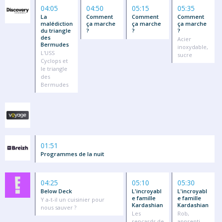
04:05
04:50
05:15
05:35
La
Comment
Comment
Comment
malédiction
ça marche
ça marche
ça marche
du triangle
?
?
?
des
Acier
Bermudes
inoxydable,
L'USS
sucre
Cyclops et
le triangle
des
Bermudes
01:51
Programmes de la nuit
04:25
05:10
05:30
Below Deck
L'incroyabl
L'incroyabl
e famille
e famille
Y a-t-il un cuisinier pour
Kardashian
Kardashian
nous sauver ?
Les
Rob,
rencards de
apprenti