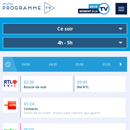
Ce soir
4h - 5h
04:00
04:30
05:00
05:30
02:30
05:00
Boucle de nuit
Bel RTL
01:24
Contacts
Panel de la route : mieux vaut ralentir que guérir
00:05