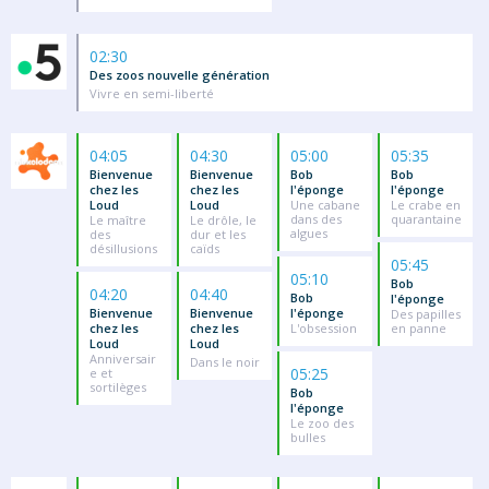
02:30
Des zoos nouvelle génération
Vivre en semi-liberté
04:05
04:30
05:00
05:35
Bienvenue
Bienvenue
Bob
Bob
chez les
chez les
l'éponge
l'éponge
Loud
Loud
Une cabane
Le crabe en
dans des
quarantaine
Le maître
Le drôle, le
algues
des
dur et les
désillusions
caïds
05:45
05:10
Bob
04:20
04:40
Bob
l'éponge
Bienvenue
Bienvenue
l'éponge
Des papilles
chez les
chez les
L'obsession
en panne
Loud
Loud
Anniversair
Dans le noir
05:25
e et
sortilèges
Bob
l'éponge
Le zoo des
bulles