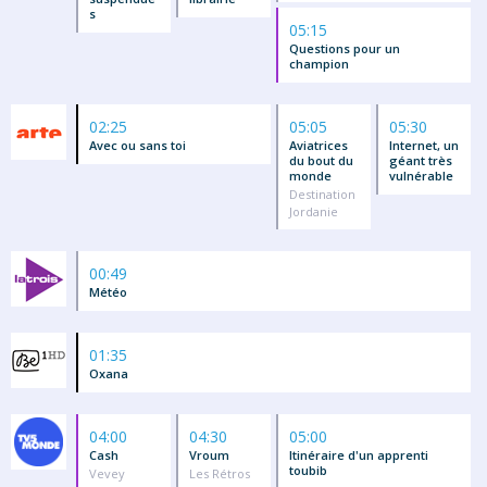
s
05:15
Questions pour un
champion
02:25
05:05
05:30
Avec ou sans toi
Aviatrices
Internet, un
du bout du
géant très
monde
vulnérable
Destination
Jordanie
00:49
Météo
01:35
Oxana
04:00
04:30
05:00
Cash
Vroum
Itinéraire d'un apprenti
toubib
Vevey
Les Rétros