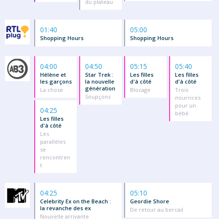
du plateau
01:40
05:00
Shopping Hours
Shopping Hours
04:00
04:50
05:15
05:40
Hélène et
Star Trek :
Les filles
Les filles
les garçons
la nouvelle
d'à côté
d'à côté
génération
La chose
Blocage
Trois
Soupçons
nourrices
pour un
04:25
bébé
Les filles
d'à côté
Les
parallèles
se
rencontren
t
04:25
05:10
Celebrity Ex on the Beach :
Geordie Shore
la revanche des ex
De retour au bercail
Nouvelle arrivante