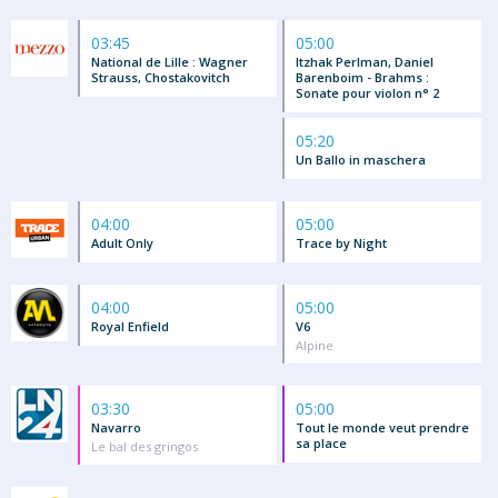
03:45
05:00
National de Lille : Wagner
Itzhak Perlman, Daniel
Strauss, Chostakovitch
Barenboim - Brahms :
Sonate pour violon n° 2
05:20
Un Ballo in maschera
04:00
05:00
Adult Only
Trace by Night
04:00
05:00
Royal Enfield
V6
Alpine
03:30
05:00
Navarro
Tout le monde veut prendre
sa place
Le bal des gringos