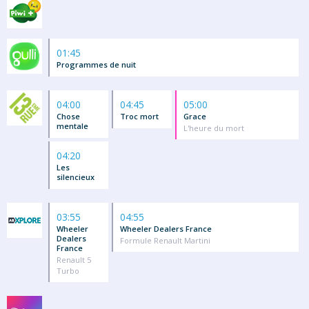
01:45
Programmes de nuit
04:00
04:45
05:00
Chose
Troc mort
Grace
mentale
L'heure du mort
04:20
Les
silencieux
03:55
04:55
Wheeler
Wheeler Dealers France
Dealers
Formule Renault Martini
France
Renault 5
Turbo