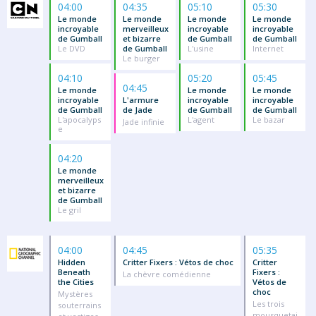
04:00
04:35
05:10
05:30
Le monde
Le monde
Le monde
Le monde
incroyable
merveilleux
incroyable
incroyable
de Gumball
et bizarre
de Gumball
de Gumball
Le DVD
de Gumball
L'usine
Internet
Le burger
04:10
05:20
05:45
04:45
Le monde
Le monde
Le monde
incroyable
L'armure
incroyable
incroyable
de Gumball
de Jade
de Gumball
de Gumball
L'apocalyps
L'agent
Le bazar
Jade infinie
e
04:20
Le monde
merveilleux
et bizarre
de Gumball
Le gril
04:00
04:45
05:35
Hidden
Critter Fixers : Vétos de choc
Critter
Beneath
Fixers :
La chèvre comédienne
the Cities
Vétos de
choc
Mystères
Les trois
souterrains
mousquetai