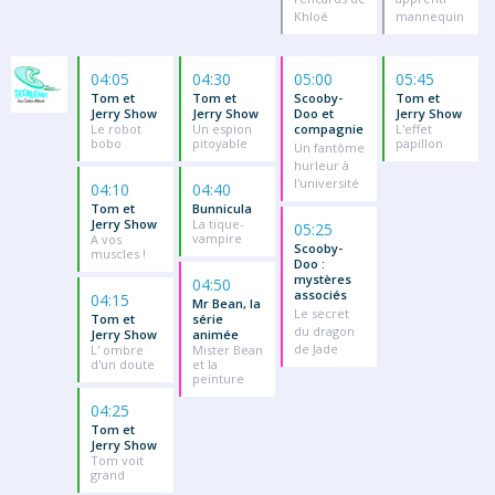
Khloé
mannequin
04:05
04:30
05:00
05:45
Tom et
Tom et
Scooby-
Tom et
Jerry Show
Jerry Show
Doo et
Jerry Show
Le robot
Un espion
compagnie
L'effet
bobo
pitoyable
papillon
Un fantôme
hurleur à
l'université
04:10
04:40
Tom et
Bunnicula
Jerry Show
La tique-
05:25
vampire
A vos
Scooby-
muscles !
Doo :
mystères
04:50
associés
04:15
Mr Bean, la
Le secret
Tom et
série
du dragon
Jerry Show
animée
de Jade
L' ombre
Mister Bean
d'un doute
et la
peinture
04:25
Tom et
Jerry Show
Tom voit
grand