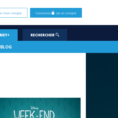
er mon compte
Connexion
J'ai un compte
SNEY+
RECHERCHER
BLOG