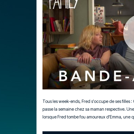
Tous les week-ends, Fred s'occupe de ses filles : 
passe la semaine chez sa maman respective. Une 
lorsque Fred tombe fou amoureux d'Emma, une qué