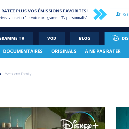
 RATEZ PLUS VOS ÉMISSIONS FAVORITES!
Cré
rivez-vous et créez votre
programme TV
personnalisé
OGRAMME TV
VOD
BLOG
DI
DOCUMENTAIRES
ORIGINALS
À NE PAS RATER
Week-end Family