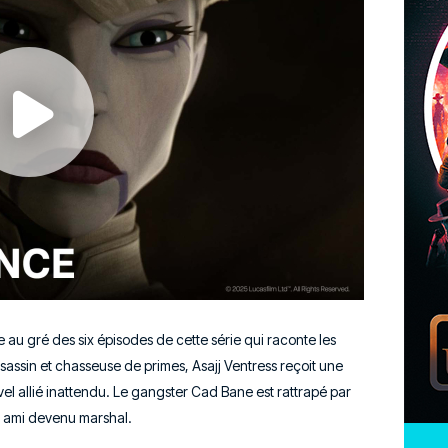
 au gré des six épisodes de cette série qui raconte les
ssin et chasseuse de primes, Asajj Ventress reçoit une
l allié inattendu. Le gangster Cad Bane est rattrapé par
il ami devenu marshal.