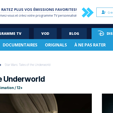
 RATEZ PLUS VOS ÉMISSIONS FAVORITES!
Cré
rivez-vous et créez votre
programme TV
personnalisé
OGRAMME TV
VOD
BLOG
DI
DOCUMENTAIRES
ORIGINALS
À NE PAS RATER
Star Wars: Tales of the Underworld
he Underworld
imation / 12+