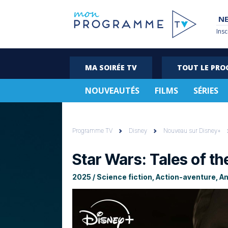
NE
Insc
MA SOIRÉE TV
TOUT LE PR
NOUVEAUTÉS
FILMS
SÉRIES
Programme TV
Disney
Nouveau sur Disney+
Star Wars: Tales of t
2025 / Science fiction, Action-aventure, An