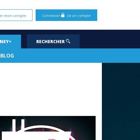
er mon compte
Connexion
J'ai un compte
SNEY+
RECHERCHER
BLOG