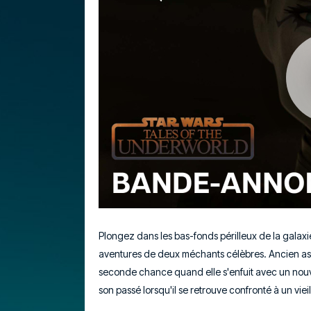
Plongez dans les bas-fonds périlleux de la galaxie
aventures de deux méchants célèbres. Ancien assa
seconde chance quand elle s'enfuit avec un nouve
son passé lorsqu'il se retrouve confronté à un vie