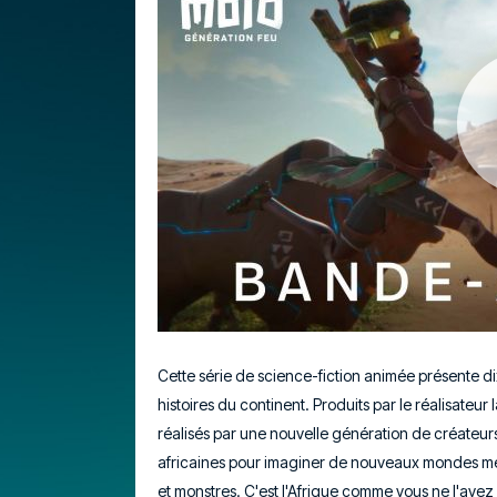
Cette série de science-fiction animée présente dix 
histoires du continent. Produits par le réalisateu
réalisés par une nouvelle génération de créateurs
africaines pour imaginer de nouveaux mondes mél
et monstres. C'est l'Afrique comme vous ne l'avez