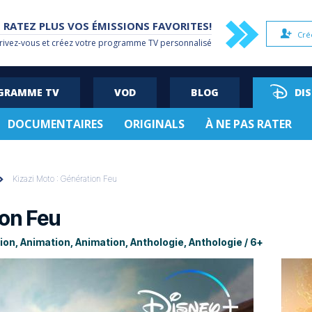
 RATEZ PLUS VOS ÉMISSIONS FAVORITES!
Cré
rivez-vous et créez votre
programme TV
personnalisé
OGRAMME TV
VOD
BLOG
DI
DOCUMENTAIRES
ORIGINALS
À NE PAS RATER
Kizazi Moto : Génération Feu
ion Feu
tion, Animation, Animation, Anthologie, Anthologie / 6+