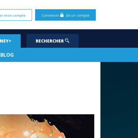
er mon compte
Connexion
J'ai un compte
SNEY+
RECHERCHER
BLOG