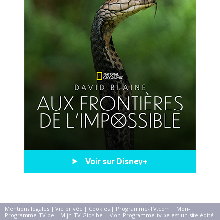
Voir sur Disney+
Mentions légales
|
Vie privée
|
Cookies
|
Programme-TV.com
|
Mon-
Programme-TV.be
|
Mijn-TV-Gids.be
| Mon-Programme-tv.be est un site édité