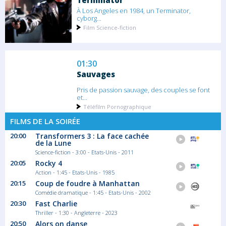
Terminator
À Los Angeles en 1984, un Terminator,
cyborg...
Film Science-fiction
01:30
Sauvages
Pris de passion sauvage, des couples se font
et...
Téléfilm Pornographique
FILMS DE LA SOIRÉE
20:00
Transformers 3 : La face cachée
03:05
de la Lune
L'empire des loups
Science-fiction - 3:00 - Etats-Unis - 2011
20:05
Rocky 4
Alors que l'épouse d'un haut fonctionnaire...
Action - 1:45 - Etats-Unis - 1985
Film Policier
20:15
Coup de foudre à Manhattan
Comédie dramatique - 1:45 - Etats-Unis - 2002
20:30
Fast Charlie
Thriller - 1:30 - Angleterre - 2023
20:50
Alors on danse