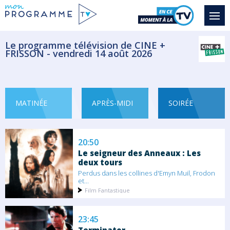
Le Mohican
En plein coeur de l'été, Joseph, l'un des...
Film Drame
Le programme télévision de CINE +
FRISSON - vendredi 14 août 2026
18:50
Le dernier gang
Des petits larcins sur les bancs de Belleville...
MATINÉE
APRÈS-MIDI
SOIRÉE
Film Policier
20:50
Le seigneur des Anneaux : Les
deux tours
Perdus dans les collines d'Emyn Muil, Frodon
et...
Film Fantastique
23:45