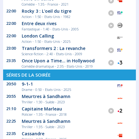
Comédie - 1:35 - France - 2021
22:00
Rocky 3 : L'oeil du tigre
Action - 1:50 - Etats-Unis - 1982
22:00
Entre deux rives
Fantastique - 1:40 - Etats-Unis - 2005
22:00
London Calling
Action - 1:50 - Etats-Unis - 2025
23:00
Transformers 2 : La revanche
Science-fiction - 2:40 - Etats-Unis - 2009
23:35
Once Upon a Time... in Hollywood
Comédie dramatique - 2:35 - Etats-Unis - 2019
SÉRIES DE LA SOIRÉE
20:50
9-1-1
Drame - 0:50 - Etats-Unis - 2025
20:55
Meurtres à Sandhamn
Thriller - 1:30 - Suède - 2023
21:10
Capitaine Marleau
Policier - 1:35 - France - 2018
22:25
Meurtres à Sandhamn
Thriller - 1:35 - Suède - 2023
22:35
Cassandre