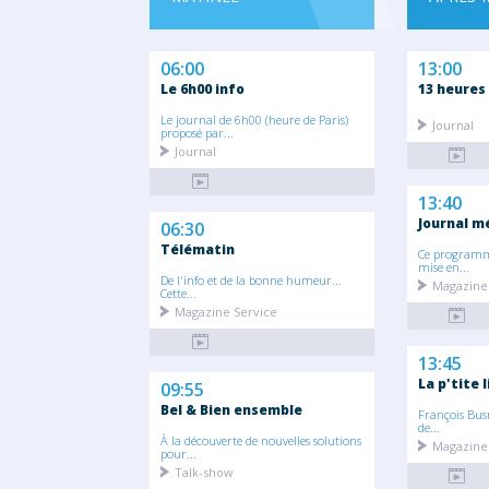
06:00
13:00
Le 6h00 info
13 heures
Le journal de 6h00 (heure de Paris)
Journal
proposé par...
Journal
13:40
Journal m
06:30
Télématin
Ce programme
mise en...
De l'info et de la bonne humeur...
Magazine
Cette...
Magazine Service
13:45
La p'tite l
09:55
Bel & Bien ensemble
François Bus
de...
À la découverte de nouvelles solutions
Magazine 
pour...
Talk-show