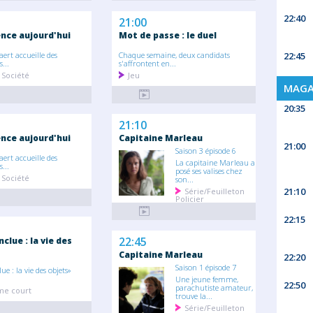
22:40
21:00
ce aujourd'hui
Mot de passe : le duel
22:45
aert accueille des
Chaque semaine, deux candidats
...
s'affrontent en...
 Société
Jeu
MAGA
20:35
21:10
ce aujourd'hui
Capitaine Marleau
21:00
Saison 3 épisode 6
aert accueille des
La capitaine Marleau a
...
posé ses valises chez
 Société
son...
21:10
Série/Feuilleton
Policier
22:15
22:45
nclue : la vie des
Capitaine Marleau
22:20
Saison 1 épisode 7
ue : la vie des objets»
Une jeune femme,
22:50
parachutiste amateur,
e court
trouve la...
Série/Feuilleton