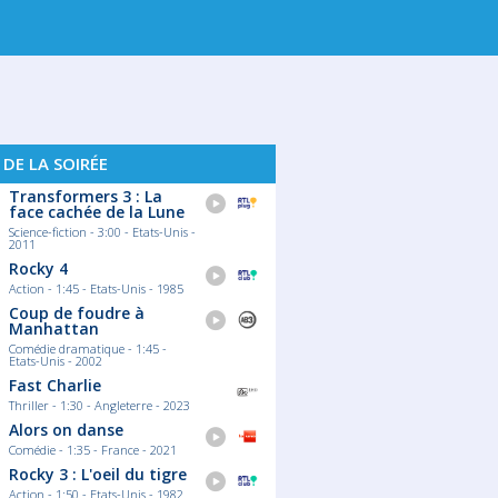
. 19
JEU. 20
VEN. 21
 DE LA SOIRÉE
Transformers 3 : La
face cachée de la Lune
Science-fiction - 3:00 - Etats-Unis -
2011
Rocky 4
Action - 1:45 - Etats-Unis - 1985
Coup de foudre à
Manhattan
Comédie dramatique - 1:45 -
Etats-Unis - 2002
Fast Charlie
Thriller - 1:30 - Angleterre - 2023
Alors on danse
Comédie - 1:35 - France - 2021
Rocky 3 : L'oeil du tigre
Action - 1:50 - Etats-Unis - 1982