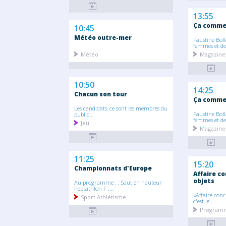
13:55
Ça commen
10:45
Météo outre-mer
Faustine Boll
femmes et des
Météo
Magazine
10:50
14:25
Chacun son tour
Ça commen
Les candidats, ce sont les membres du
Faustine Boll
public...
femmes et des
Jeu
Magazine
11:25
15:20
Championnats d'Europe
Affaire co
objets
Au programme : ; Saut en hauteur
heptathlon F ;...
«Affaire concl
Sport Athlétisme
c'est le...
Programm