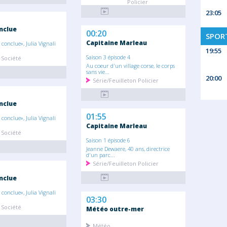
Policier
23:05
nclue
00:20
SPORT
Capitaine Marleau
 conclue», Julia Vignali
19:55
Saison 3 épisode 4
 Société
Au coeur d'un village corse, le corps
sans vie...
20:00
Série/Feuilleton Policier
nclue
01:55
 conclue», Julia Vignali
Capitaine Marleau
 Société
Saison 1 épisode 6
Jeanne Dewaere, 40 ans, directrice
d'un parc...
Série/Feuilleton Policier
nclue
 conclue», Julia Vignali
03:30
 Société
Météo outre-mer
Météo