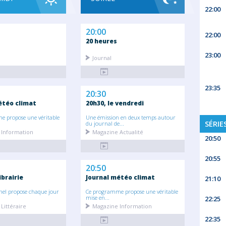
22:00
20:00
22:00
20 heures
23:00
Journal
23:35
20:30
étéo climat
20h30, le vendredi
 propose une véritable
Une émission en deux temps autour
SÉRIE
du journal de...
 Information
Magazine Actualité
20:50
20:55
20:50
ibrairie
Journal météo climat
21:10
nel propose chaque jour
Ce programme propose une véritable
mise en...
22:25
Littéraire
Magazine Information
22:35