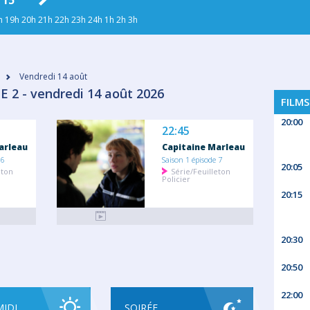
 15
DIM. 16
LUN. 17
MAR. 18
MER
h
19h
20h
21h
22h
23h
24h
1h
2h
3h
Vendredi 14 août
 2 - vendredi 14 août 2026
FILMS
20:00
22:45
arleau
Capitaine Marleau
 6
Saison 1 épisode 7
20:05
eton
Série/Feuilleton
Policier
20:15
20:30
20:50
22:00
MIDI
SOIRÉE