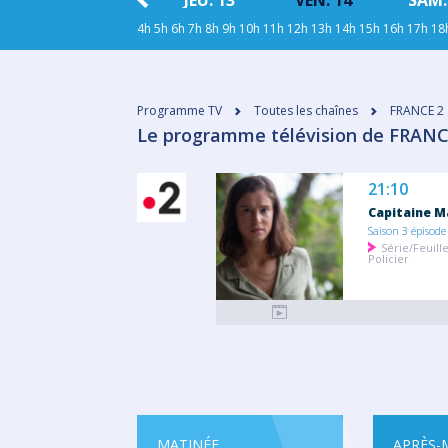
11
MER. 12
JEU. 13
VEN. 14
SAM.
4h
5h
6h
7h
8h
9h
10h
11h
12h
13h
14h
15h
16h
17h
18
Programme TV
Toutes les chaînes
FRANCE 2
Le programme télévision de FRANCE
21:10
Capitaine M
Saison 3 épisode
Série/Feuill
Policier
MATINÉE
APRÈS-