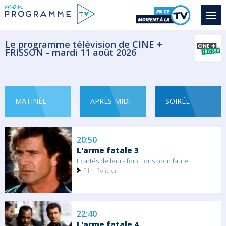
Gabriel Carré, le patron de la Brigade de...
Film Policier
Le programme télévision de CINE +
FRISSON - mardi 11 août 2026
19:10
L'avocat
Léo est un avocat promis à un grand
avenir....
MATINÉE
APRÈS-MIDI
SOIRÉE
Film Thriller
20:50
L'arme fatale 3
Écartés de leurs fonctions pour faute...
Film Policier
22:40
L'arme fatale 4