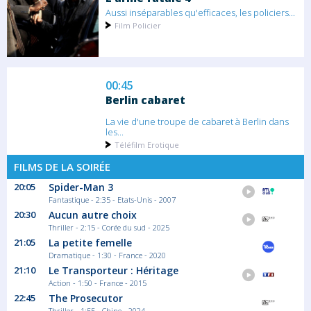
Aussi inséparables qu'efficaces, les policiers...
Film Policier
00:45
Berlin cabaret
La vie d'une troupe de cabaret à Berlin dans
les...
Téléfilm Erotique
FILMS DE LA SOIRÉE
20:05
Spider-Man 3
01:55
Fantastique - 2:35 - Etats-Unis - 2007
Smile 2
20:30
Aucun autre choix
À l'aube d'une nouvelle tournée mondiale,
Thriller - 2:15 - Corée du sud - 2025
la...
21:05
La petite femelle
Film Horreur
Dramatique - 1:30 - France - 2020
21:10
Le Transporteur : Héritage
Action - 1:50 - France - 2015
22:45
The Prosecutor
Thriller - 1:55 - Chine - 2024