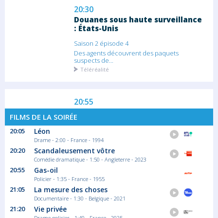
20:30
Douanes sous haute surveillance
: États-Unis
Saison 2 épisode 4
Des agents découvrent des paquets
suspects de...
Téléréalité
20:55
Permis de tuer
FILMS DE LA SOIRÉE
Harmon est un responsable de la CIA qui
20:05
Léon
enquête...
Drame - 2:00 - France - 1994
Téléfilm Action
20:20
Scandaleusement vôtre
Comédie dramatique - 1:50 - Angleterre - 2023
20:55
Gas-oil
22:30
Policier - 1:35 - France - 1955
Témoin à abattre
21:05
La mesure des choses
Documentaire - 1:30 - Belgique - 2021
Une équipe d'agents d'élite de la DEA
chargée...
21:20
Vie privée
Téléfilm Action
Drame policier - 1:40 - France - 2025