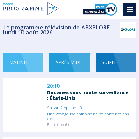
dans...
Téléréalité
Le programme télévision de ABXPLORE -
19:40
lundi 10 août 2026
Douanes sous haute surveillance
: États-Unis
Saison 2 épisode 2
Les agents trouvent une faille dans le plan
d'une...
MATINÉE
APRÈS-MIDI
SOIRÉE
Téléréalité
20:10
Douanes sous haute surveillance
: États-Unis
Saison 2 épisode 3
Une voyageuse chinoise ne se contente pas
de...
Téléréalité