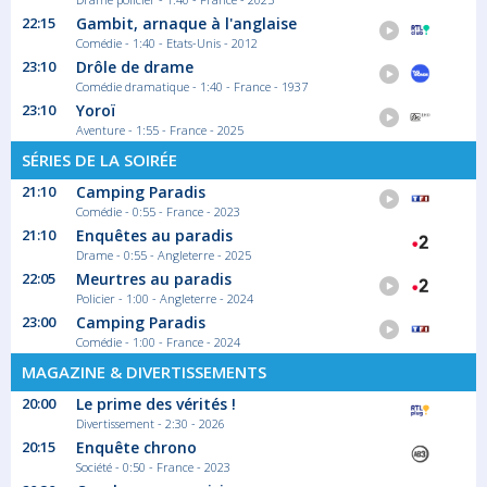
22:15
Gambit, arnaque à l'anglaise
Comédie - 1:40 - Etats-Unis - 2012
23:10
Drôle de drame
00:10
Comédie dramatique - 1:40 - France - 1937
Colisée, une histoire
23:10
Yoroï
monumentale
Aventure - 1:55 - France - 2025
Saison 1 épisode 1
SÉRIES DE LA SOIRÉE
Cette série raconte, à travers l'histoire...
Série documentaire Historique
21:10
Camping Paradis
Comédie - 0:55 - France - 2023
21:10
Enquêtes au paradis
Drame - 0:55 - Angleterre - 2025
01:00
22:05
Meurtres au paradis
Colisée, une histoire
Policier - 1:00 - Angleterre - 2024
monumentale
23:00
Camping Paradis
Saison 1 épisode 2
Comédie - 1:00 - France - 2024
En 83 après Jésus-Christ, soit trois ans
MAGAZINE & DIVERTISSEMENTS
après...
Série documentaire Historique
20:00
Le prime des vérités !
Divertissement - 2:30 - 2026
20:15
Enquête chrono
01:40
Société - 0:50 - France - 2023