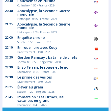
Colisée, une histoire
20:30
Cauchemar en cuisine
monumentale
Culinaire - 1:50 - France - 2024
20:30
Apocalypse, la Seconde Guerre
Saison 1 épisode 3
mondiale
L'empereur Domitien inaugure un nouveau
Historique - 0:55 - France - 2009
type de...
21:25
Apocalypse, la Seconde Guerre
Série documentaire Historique
mondiale
Historique - 1:00 - France - 2009
22:00
Enquête chrono
02:25
Société - 0:50 - France - 2023
22:10
En roue libre avec Kody
Colisée, une histoire
monumentale
Divertissement - 1:40 - 2025
22:20
Gordon Ramsay : bataille de chefs
Saison 1 épisode 4
Téléréalité - 0:55 - Angleterre - 2018
En 107 après Jésus-Christ, le Colisée est...
22:30
Enzo Ferrari, le rouge et le noir
Série documentaire Historique
Découverte - 0:55 - France - 2021
22:30
Le prime des vérités
Divertissement - 2:40 - 2026
03:10
23:25
Élever au grain
Wheeler Dealers France
Société - 1:20 - Belgique - 2025
23:45
Immersion : Les Ormes, les
Saison 8 épisode 11
vacances en grand !
Gerry souhaite convertir à l'électrique une...
Découverte - 0:49 - 2025
Série documentaire Science et technique