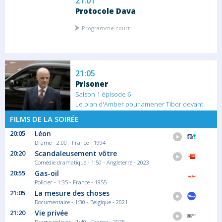
21:01
Protocole Dava
Programme court
21:05
Prisoner
Saison 1 épisode 6
Le plan d'Amber pour amener Tibor devant
le...
FILMS DE LA SOIRÉE
Série/Feuilleton Thriller
20:05
Léon
Drame - 2:00 - France - 1994
21:55
20:20
Scandaleusement vôtre
B.R.I
Comédie dramatique - 1:50 - Angleterre - 2023
Saison 2 épisode 8
20:55
Gas-oil
Associé au groupe de la B.R.I. PP, le groupe
Policier - 1:35 - France - 1955
de...
21:05
La mesure des choses
Série/Feuilleton Action
Documentaire - 1:30 - Belgique - 2021
21:20
Vie privée
Drame policier - 1:40 - France - 2025