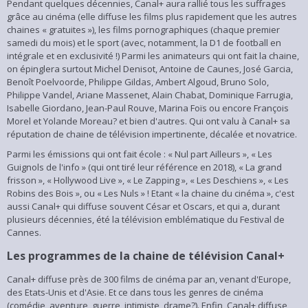
Pendant quelques décennies, Canal+ aura rallié tous les suffrages
grâce au cinéma (elle diffuse les films plus rapidement que les autres
chaines « gratuites »), les films pornographiques (chaque premier
samedi du mois) et le sport (avec, notamment, la D1 de football en
intégrale et en exclusivité !) Parmi les animateurs qui ont fait la chaine,
on épinglera surtout Michel Denisot, Antoine de Caunes, José Garcia,
Benoît Poelvoorde, Philippe Gildas, Ambert Algoud, Bruno Solo,
Philippe Vandel, Ariane Massenet, Alain Chabat, Dominique Farrugia,
Isabelle Giordano, Jean-Paul Rouve, Marina Foïs ou encore François
Morel et Yolande Moreau? et bien d'autres. Qui ont valu à Canal+ sa
réputation de chaine de télévision impertinente, décalée et novatrice.
Parmi les émissions qui ont fait école : « Nul part Ailleurs », « Les
Guignols de l'info » (qui ont tiré leur référence en 2018), « La grand
frisson », « Hollywood Live », « Le Zapping », « Les Deschiens », « Les
Robins des Bois », ou « Les Nuls » ! Etant « la chaine du cinéma », c'est
aussi Canal+ qui diffuse souvent César et Oscars, et qui a, durant
plusieurs décennies, été la télévision emblématique du Festival de
Cannes.
Les programmes de la chaine de télévision Canal+
Canal+ diffuse près de 300 films de cinéma par an, venant d'Europe,
des Etats-Unis et d'Asie. Et ce dans tous les genres de cinéma
(comédie, aventure, guerre, intimiste, drame?). Enfin, Canal+ diffuse