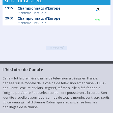
SPORT DE LA SOIRÉE
Son identité visuelle et son logo, connus de tout le monde, sont,
eux, sortis du cerveau génial d'Etienne Robial, qui a aussi pensé
19:55
Championnats d'Europe
tous les habillages de la chaine.
Athlétisme - 3:29 - 2026
20:00
Championnats d'Europe
Lire plus
Athlétisme - 3:45 - 2026
PUBLICITÉ
L'histoire de Canal+
Canal+ fut la première chaine de télévision à péage en France,
pensée sur le modèle de la chaine de télévision américaine « HBO »
par Pierre Lescure et Alain Degreef, même si elle a été fondée à
l'origine par André Rousselet, rapidement poussé vers la sortie. Son
identité visuelle et son logo, connus de tout le monde, sont, eux, sortis
du cerveau génial d'Etienne Robial, qui a aussi pensé tous les
habillages de la chaine.