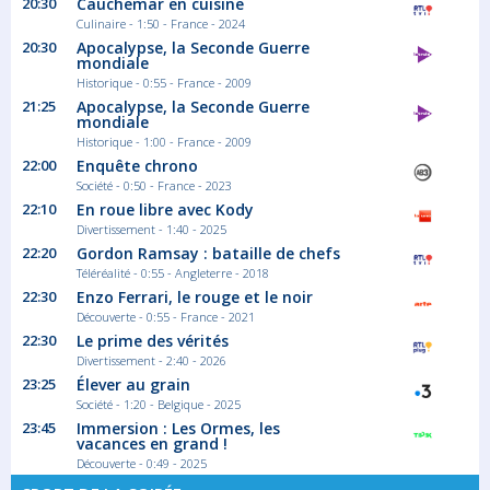
20:30
Cauchemar en cuisine
Culinaire - 1:50 - France - 2024
02:35
20:30
Apocalypse, la Seconde Guerre
Antoine de Caunes - La vie
mondiale
«rêvée» d'un enfant du rock
Historique - 0:55 - France - 2009
21:25
Apocalypse, la Seconde Guerre
Saison 1 épisode 4
mondiale
Après des mois d'échanges qui ont permis
Historique - 1:00 - France - 2009
une...
22:00
Enquête chrono
Série documentaire Société
Société - 0:50 - France - 2023
22:10
En roue libre avec Kody
Divertissement - 1:40 - 2025
03:20
22:20
Gordon Ramsay : bataille de chefs
Déambulations - Aliocha
Téléréalité - 0:55 - Angleterre - 2018
Schneider à l'hôtel Grand
22:30
Enzo Ferrari, le rouge et le noir
Mazarin
Découverte - 0:55 - France - 2021
22:30
Le prime des vérités
À la croisée du cinéma et de la chanson, le...
Divertissement - 2:40 - 2026
Concert
23:25
Élever au grain
Société - 1:20 - Belgique - 2025
Canal+ fut la première chaine de télévision à péage en France,
23:45
Immersion : Les Ormes, les
pensée sur le modèle de la chaine de télévision américaine « HBO
vacances en grand !
» par Pierre Lescure et Alain Degreef, même si elle a été fondée à
Découverte - 0:49 - 2025
l'origine par André Rousselet, rapidement poussé vers la sortie.