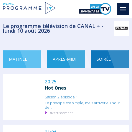
Tadjikistan de Josef Schovanec
Josef Schovanec part à la découverte du...
Documentaire Aventure
Le programme télévision de CANAL + -
lundi 10 août 2026
19:50
Jamel Comedy Club
Saison 13 épisode 8
Des humoristes en devenir et déjà très...
MATINÉE
APRÈS-MIDI
SOIRÉE
Divertissement
20:25
Hot Ones
Saison 2 épisode 1
Le principe est simple, mais arriver au bout
de...
Divertissement