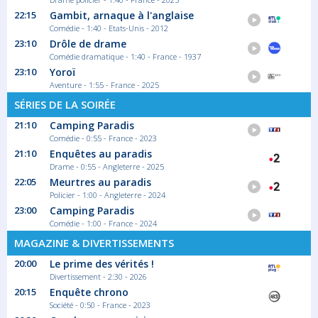
22:45
22:15
Gambit, arnaque à l'anglaise
En première ligne
Comédie - 1:40 - Etats-Unis - 2012
Floria Lind, infirmière dans un hôpital
23:10
Drôle de drame
suisse,...
Comédie dramatique - 1:40 - France - 1937
Film Drame
23:10
Yoroï
Aventure - 1:55 - France - 2025
SÉRIES DE LA SOIRÉE
00:15
21:10
Camping Paradis
L'inconnu de la Grande Arche
Comédie - 0:55 - France - 2023
Paris,1983. Le professeur et architecte
21:10
Enquêtes au paradis
danois...
Drame - 0:55 - Angleterre - 2025
Film Drame
22:05
Meurtres au paradis
Policier - 1:00 - Angleterre - 2024
23:00
Camping Paradis
01:55
Comédie - 1:00 - France - 2024
Antoine de Caunes - La vie
MAGAZINE & DIVERTISSEMENTS
«rêvée» d'un enfant du rock
20:00
Le prime des vérités !
Saison 1 épisode 3
Divertissement - 2:30 - 2026
Après avoir atteint le toit du monde de la...
20:15
Enquête chrono
Série documentaire Société
Société - 0:50 - France - 2023