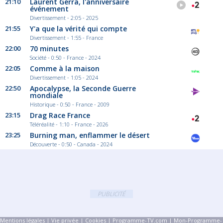
21:10
Laurent Gerra, l'anniversaire
événement
Divertissement - 2:05 - 2025
21:55
Y'a que la vérité qui compte
Divertissement - 1:55 - France
22:00
70 minutes
Société - 0:50 - France - 2024
22:05
Comme à la maison
Divertissement - 1:05 - 2024
22:50
Apocalypse, la Seconde Guerre
mondiale
Historique - 0:50 - France - 2009
23:15
Drag Race France
Téléréalité - 1:10 - France - 2026
23:25
Burning man, enflammer le désert
Découverte - 0:50 - Canada - 2024
PUBLICITÉ
Mentions légales
|
Vie privée
|
Cookies
|
Programme-TV.com
|
Mon-Programme-