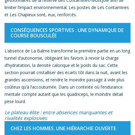
gestionnaires de la réserve des Contamines-Montjoie afin de
limiter l’impact environnemental. Les postes de Les Contamines
et Les Chapieux sont, eux, renforcés.
CONSÉQUENCES SPORTIVES : UNE DYNAMIQUE DE
COURSE BOUSCULÉE
L’absence de La Balme transforme la première partie en un long
tunnel d’autonomie, obligeant les favoris à revoir la charge
d’hydratation, la densité calorique et le poids du sac. Cette
section pourrait cristalliser des écarts tôt dans la nuit, avant les
grandes ascensions, et rendre le moindre passage à vide plus
coûteux qu’à l’accoutumée. Dans un contexte où l’endurance
mentale compte autant que les quadriceps, le moindre détail
pèse lourd.
Le plateau élite : entre absences marquantes et
rivalités explosives
CHEZ LES HOMMES, UNE HIÉRARCHIE OUVERTE