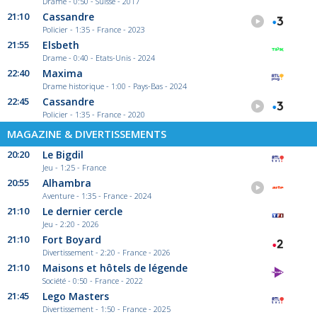
Drame - 0:50 - Suisse - 2017
21:10
Cassandre
Policier - 1:35 - France - 2023
21:55
Elsbeth
Drame - 0:40 - Etats-Unis - 2024
22:40
Maxima
Drame historique - 1:00 - Pays-Bas - 2024
22:45
Cassandre
Policier - 1:35 - France - 2020
MAGAZINE & DIVERTISSEMENTS
20:20
Le Bigdil
Jeu - 1:25 - France
20:55
Alhambra
Aventure - 1:35 - France - 2024
21:10
Le dernier cercle
Jeu - 2:20 - 2026
21:10
Fort Boyard
Divertissement - 2:20 - France - 2026
21:10
Maisons et hôtels de légende
Société - 0:50 - France - 2022
21:45
Lego Masters
Divertissement - 1:50 - France - 2025