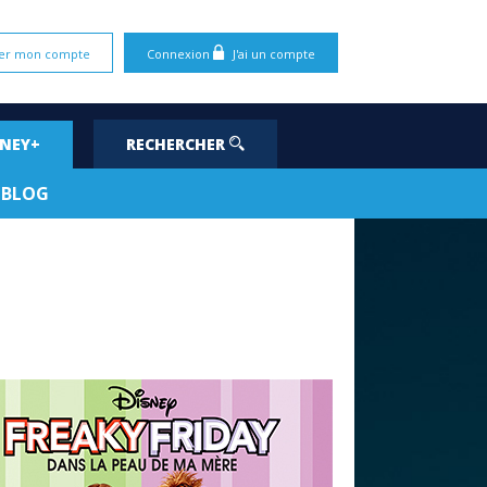
er mon compte
Connexion
J'ai un compte
SNEY+
RECHERCHER
BLOG