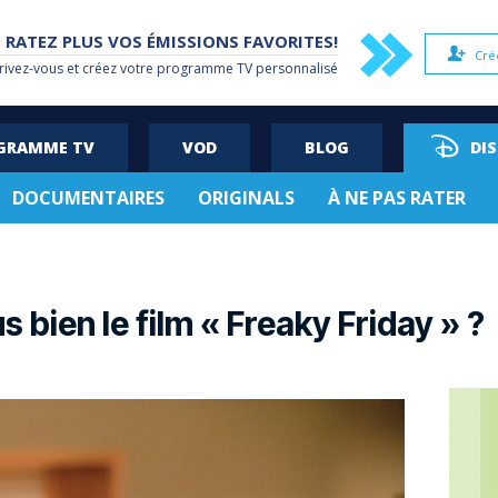
 RATEZ PLUS VOS ÉMISSIONS FAVORITES!
Cré
rivez-vous et créez votre
programme TV
personnalisé
OGRAMME TV
VOD
BLOG
DI
DOCUMENTAIRES
ORIGINALS
À NE PAS RATER
 bien le film « Freaky Friday » ?