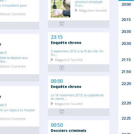
ode 7
plusieurs employés
20:00
re s'inquiètent pour
d'un...
Magazine Société
illeton Comédie
20:15
20:30
23:15
Enquête chrono
20:30
y
5 septembre 2010 à la PJ de Lille. En
ode 8
fin...
Mode se déplace aux
21:15
Magazine Société
ce...
illeton Comédie
21:50
00:00
22:20
Enquête chrono
Le 18 novembre 2013, la capitale est
y
en alerte....
22:20
Magazine Société
ode 9
ont un repas à la maison
22:25
illeton Comédie
00:50
Dossiers criminels