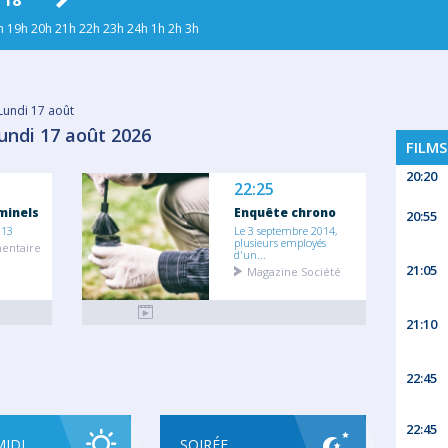
 18
MER. 19
JEU. 20
VEN. 21
h
19h
20h
21h
22h
23h
24h
1h
2h
3h
Lundi 17 août
undi 17 août 2026
FILMS
20:20
22:25
minels
Enquête chrono
20:55
 13
Le 3 septembre 2014,
plusieurs employés
entaire
d'un...
21:05
Magazine Société
21:10
22:45
22:45
MIDI
SOIRÉE