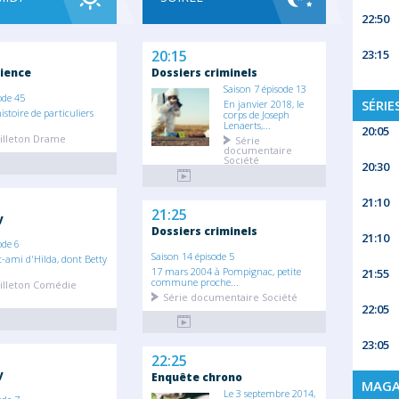
22:50
23:15
20:15
dience
Dossiers criminels
Saison 7 épisode 13
ode 45
SÉRIE
En janvier 2018, le
istoire de particuliers
corps de Joseph
Lenaerts,...
20:05
illeton Drame
Série
documentaire
Société
20:30
21:10
21:25
y
Dossiers criminels
21:10
ode 6
Saison 14 épisode 5
t-ami d'Hilda, dont Betty
17 mars 2004 à Pompignac, petite
21:55
commune proche...
illeton Comédie
Série documentaire Société
22:05
23:05
22:25
y
Enquête chrono
MAGA
Le 3 septembre 2014,