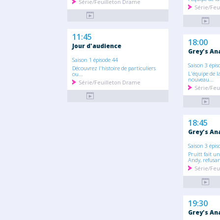
Série/Feuilleton Drame
Série/Feu
11:45
18:00
Jour d'audience
Grey's An
Saison 1 épisode 44
Saison 3 épis
Découvrez l'histoire de particuliers
L'équipe de l
ou...
nouveau...
Série/Feuilleton Drame
Série/Feu
18:45
Grey's An
Saison 3 épis
Pruitt fait u
Andy, refusan
Série/Feu
19:30
Grey's An