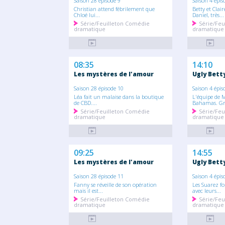
Saison 28 épisode 9
Saison 4 épis
Christian attend fébrilement que
Betty et Clai
Chloé lui...
Daniel, très...
Série/Feuilleton Comédie
Série/Feu
dramatique
dramatique
08:35
14:10
Les mystères de l'amour
Ugly Bett
Saison 28 épisode 10
Saison 4 épis
Léa fait un malaise dans la boutique
L'équipe de 
de CBD....
Bahamas. Grâ
Série/Feuilleton Comédie
Série/Feu
dramatique
dramatique
09:25
14:55
Les mystères de l'amour
Ugly Bett
Saison 28 épisode 11
Saison 4 épis
Fanny se réveille de son opération
Les Suarez f
mais il est...
avec leurs...
Série/Feuilleton Comédie
Série/Feu
dramatique
dramatique