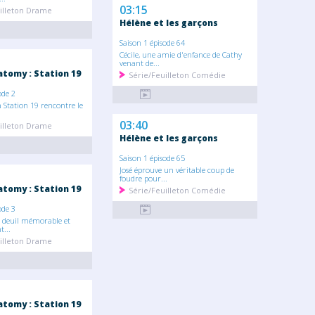
03:15
illeton Drame
Hélène et les garçons
Saison 1 épisode 64
Cécile, une amie d'enfance de Cathy
venant de...
atomy : Station 19
Série/Feuilleton Comédie
ode 2
a Station 19 rencontre le
03:40
illeton Drame
Hélène et les garçons
Saison 1 épisode 65
José éprouve un véritable coup de
foudre pour...
atomy : Station 19
Série/Feuilleton Comédie
ode 3
n deuil mémorable et
t...
illeton Drame
atomy : Station 19