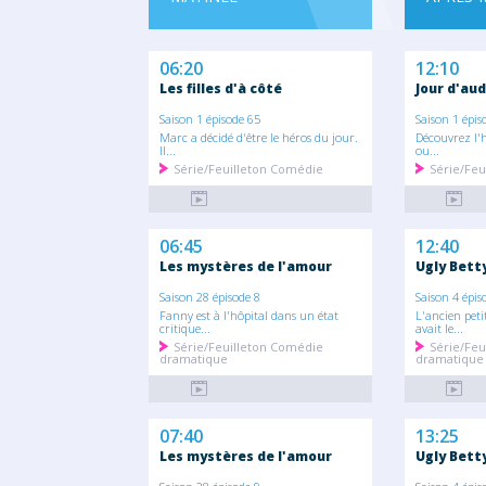
06:20
12:10
Les filles d'à côté
Jour d'au
Saison 1 épisode 65
Saison 1 épis
Marc a décidé d'être le héros du jour.
Découvrez l'h
Il...
ou...
Série/Feuilleton Comédie
Série/Feu
06:45
12:40
Les mystères de l'amour
Ugly Bett
Saison 28 épisode 8
Saison 4 épis
Fanny est à l'hôpital dans un état
L'ancien peti
critique...
avait le...
Série/Feuilleton Comédie
Série/Feu
dramatique
dramatique
07:40
13:25
Les mystères de l'amour
Ugly Bett