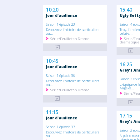
10:20
15:40
Jour d'audience
Ugly Bett
Saison 1 épisode 23
Saison 4 épis
Découvrez l'histoire de particuliers
Troy, l'ancie
ou...
celui-ci...
Série/Feuilleton Drame
Série/Feu
dramatique
10:45
16:25
Jour d'audience
Grey's An
Saison 1 épisode 36
Saison 2 épis
Découvrez l'histoire de particuliers
L'équipe de l
ou...
Angeles...
Série/Feuilleton Drame
Série/Feu
11:15
17:15
Jour d'audience
Grey's An
Saison 1 épisode 37
Saison 3 épis
Découvrez l'histoire de particuliers
A peine reven
ou...
l'équipe de la.