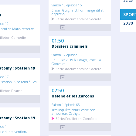
22:25
Saison 13 épisode 15
Erwan Guignard, homme gentil et
SPORT
apprécié,...
y
Série documentaire Société
20:30
ode 10
n ami de Marc, retrouve
illeton Comédie
01:50
Dossiers criminels
Saison 12 épisode 16
En juillet 2019 à Estagel, Priscillia
Gonzales...
atomy : Station 19
Série documentaire Société
ode 17
a station 19 se rend à Los
02:50
illeton Drame
Hélène et les garçons
Saison 1 épisode 63
Très inquiète pour Cédric, son
amoureux, Cathy...
atomy : Station 19
Série/Feuilleton Comédie
ode 1
ue d'intervention,
..