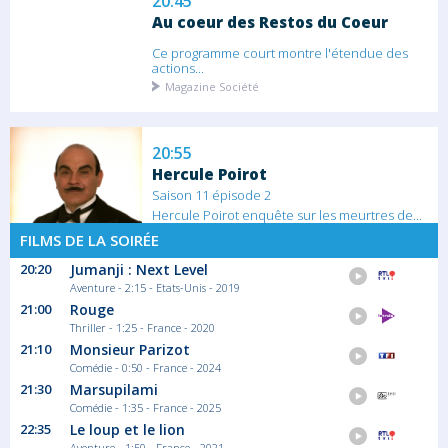
20:45
Au coeur des Restos du Coeur
Ce programme court montre l'étendue des
actions...
Magazine Société
20:55
Hercule Poirot
Saison 11 épisode 2
Hercule Poirot enquête sur les meurtres de...
Série/Feuilleton Policier
FILMS DE LA SOIRÉE
20:20
Jumanji : Next Level
Aventure - 2:15 - Etats-Unis - 2019
22:35
21:00
Rouge
Hercule Poirot
Thriller - 1:25 - France - 2020
21:10
Monsieur Parizot
Saison 3 épisode 8
Comédie - 0:50 - France - 2024
A l'Opéra, Hercule Poirot est abordé par
lady...
21:30
Marsupilami
Série/Feuilleton Policier
Comédie - 1:35 - France - 2025
22:35
Le loup et le lion
Aventure - 1:50 - France - 2021