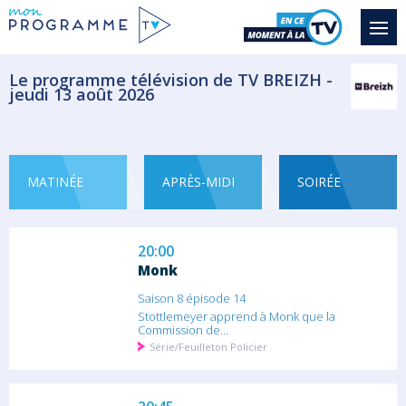
Monk est appelé en renfort par Stottlemeyer
pour...
Série/Feuilleton Policier
Le programme télévision de TV BREIZH -
jeudi 13 août 2026
19:10
Monk
Saison 8 épisode 12
Monk se présente à une audience destinée
à sa...
MATINÉE
APRÈS-MIDI
SOIRÉE
Série/Feuilleton Policier
20:00
Monk
Saison 8 épisode 14
Stottlemeyer apprend à Monk que la
Commission de...
Série/Feuilleton Policier