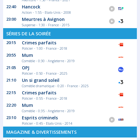
22:40
Hancock
23:30
Action - 1:55 - Etats-Unis - 2008
Hercule Poirot
23:00
Meurtres à Avignon
Saison 2 épisode 2
Suspense - 1:30 - France - 2015
L'histoire débute par un vol de bijoux dans
le...
SÉRIES DE LA SOIRÉE
Série/Feuilleton Policier
20:15
Crimes parfaits
Policier - 1:00 - France - 2018
00:30
20:55
Mum
Comédie - 0:30 - Angleterre - 2019
Hercule Poirot
21:05
OPJ
Saison 5 épisode 5
Policier - 0:50 - France - 2025
Le capitaine Hastings achète une élégante...
21:10
Un si grand soleil
Série/Feuilleton Policier
Comédie dramatique - 0:20 - France - 2025
22:15
Crimes parfaits
Policier - 0:55 - France - 2018
01:25
22:20
Mum
Programmes de la nuit
Comédie - 0:35 - Angleterre - 2019
23:10
Esprits criminels
Retrouvez tous vos programmes de nuit
Policier - 0:45 - Etats-Unis - 2014
Magazine Actualité
MAGAZINE & DIVERTISSEMENTS