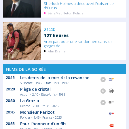
Sherlock Holmes a découvert l'existence
d'Eurus...
Série/Feuilleton Policier
21:40
127 heures
Aron part pour une randonnée dans les
gorges de...
Film Drame
FILMS DE LA SOIRÉE
20:15
Les dents de la mer 4 : la revanche
Suspense - 1:45 - Etats-Unis - 1987
20:20
Piège de cristal
Action - 2:10 - Etats-Unis - 1988
20:30
La Grazia
Drame - 2:10 - Italie - 2025
20:45
Monsieur Parizot
Policier - 1:45 - France - 2023
20:55
Pour l'honneur d'un fils
Policier - 1:45 - France - 2020