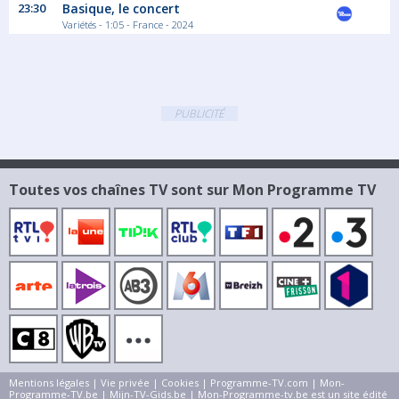
23:30
Basique, le concert
Variétés - 1:05 - France - 2024
PUBLICITÉ
Toutes vos chaînes TV sont sur Mon Programme TV
Mentions légales
|
Vie privée
|
Cookies
|
Programme-TV.com
|
Mon-
Programme-TV.be
|
Mijn-TV-Gids.be
| Mon-Programme-tv.be est un site édité