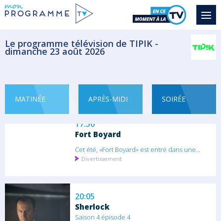
17:05
Le programme télévision de TIPIK -
dimanche 23 août 2026
Saïgon, la perle de l'extrème
Orient
Saïgon explose d'énergie et attire une
nouvelle...
Documentaire Découverte
MATINÉE
APRÈS-MIDI
SOIRÉE
17:50
Fort Boyard
Cet été, «Fort Boyard» est entré dans une...
Divertissement
20:05
Sherlock
Saison 4 épisode 4