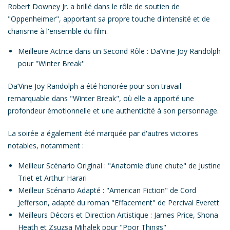
Robert Downey Jr.
a brillé dans le rôle de soutien de
"
Oppenheimer
", apportant sa propre touche d'intensité et de
charisme à l'ensemble du film.
Meilleure Actrice dans un Second Rôle
: Da’Vine Joy Randolph
pour ''
Winter Break'
'
Da’Vine Joy Randolph
a été honorée pour son travail
remarquable dans "
Winter Break
", où elle a apporté une
profondeur émotionnelle et une authenticité à son personnage.
La soirée a également été marquée par d'autres victoires
notables,
notamment :
Meilleur Scénario Original
: "
Anatomie d’une chute
" de Justine
Triet et Arthur Harari
Meilleur Scénario Adapté :
"
American Fiction
" de Cord
Jefferson, adapté du roman "Effacement" de Percival Everett
Meilleurs Décors et Direction Artistique :
James Price, Shona
Heath et Zsuzsa Mihalek pour "
Poor Things
"