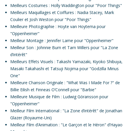
Meilleurs Costumes
: Holly Waddington pour "
Poor Things
"
Meilleurs Maquillages et Coiffures
: Nadia Stacey, Mark
Coulier et Josh Weston pour "
Poor Things
"
Meilleure Photographie
: Hoyte van Hoytema pour
"
Oppenheimer
"
Meilleur Montage
: Jennifer Lame pour "
Oppenheimer
"
Meilleur Son
: Johnnie Burn et Tarn Willers pour "
La Zone
d’intérêt
"
Meilleurs Effets Visuels
: Takashi Yamazaki, Kiyoko Shibuya,
Masaki Takahashi et Tatsuji Nojima pour "
Godzilla Minus
One
"
Meilleure Chanson Originale
: "
What Was I Made For ?
" de
Billie Eilish et Finneas O’Connell pour "
Barbie
"
Meilleure Musique de Film
: Ludwig Göransson pour
"
Oppenheimer
"
Meilleur Film International
: "
La Zone d’intérêt
" de Jonathan
Glazer (Royaume-Uni)
Meilleur Film d’Animation
: "
Le Garçon et le Héron
" d’Hayao