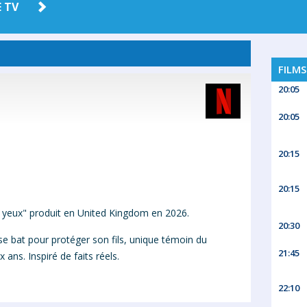
 TV
AMAZON
HBO MAX
PRIME
FILMS
20:05
20:05
20:15
20:15
 yeux" produit en United Kingdom en 2026.
20:30
se bat pour protéger son fils, unique témoin du
21:45
 ans. Inspiré de faits réels.
22:10