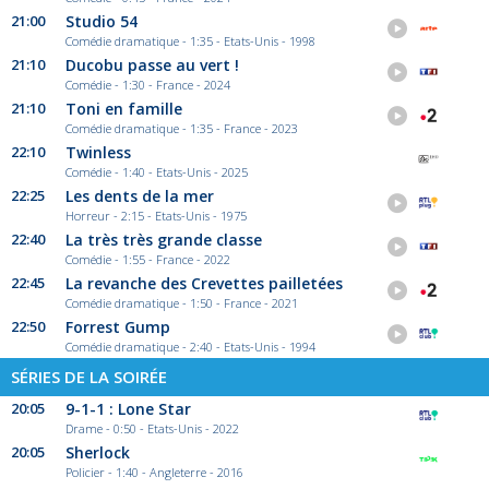
21:00
Studio 54
Comédie dramatique - 1:35 - Etats-Unis - 1998
21:10
Ducobu passe au vert !
Comédie - 1:30 - France - 2024
21:10
Toni en famille
Comédie dramatique - 1:35 - France - 2023
22:10
Twinless
Comédie - 1:40 - Etats-Unis - 2025
22:25
Les dents de la mer
Horreur - 2:15 - Etats-Unis - 1975
22:40
La très très grande classe
Comédie - 1:55 - France - 2022
22:45
La revanche des Crevettes pailletées
Comédie dramatique - 1:50 - France - 2021
22:50
Forrest Gump
Comédie dramatique - 2:40 - Etats-Unis - 1994
SÉRIES DE LA SOIRÉE
20:05
9-1-1 : Lone Star
Drame - 0:50 - Etats-Unis - 2022
20:05
Sherlock
Policier - 1:40 - Angleterre - 2016