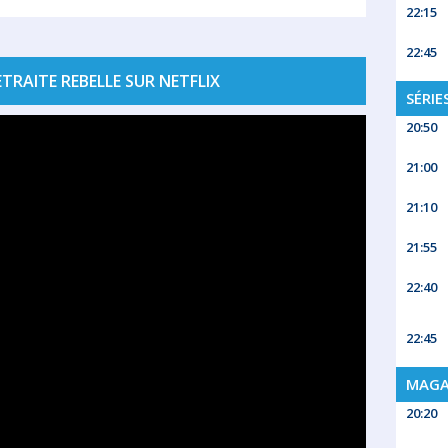
22:15
22:45
RAITE REBELLE SUR NETFLIX
SÉRIE
20:50
21:00
21:10
21:55
22:40
22:45
MAGA
20:20