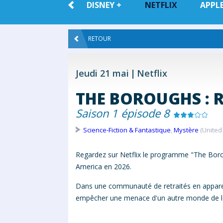
TOUTE LA
DISNEY +
NETFLIX
APPLE
VOD
RETOUR
Jeudi 21 mai
Netflix
THE BOROUGHS : R
Saison 1 épisode 8
Science-Fiction & Fantastique
,
Mystère
(United 
Regardez sur Netflix le programme "The Boroug
America en 2026.
Dans une communauté de retraités en apparen
empêcher une menace d'un autre monde de leur 