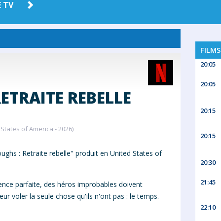
 TV
AMAZON
HBO MAX
PRIME
FILMS
20:05
20:05
ETRAITE REBELLE
20:15
States of America - 2026)
20:15
hs : Retraite rebelle" produit en United States of
20:30
21:45
ce parfaite, des héros improbables doivent
voler la seule chose qu'ils n'ont pas : le temps.
22:10